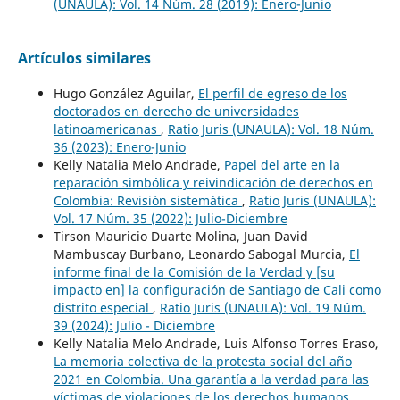
(UNAULA): Vol. 14 Núm. 28 (2019): Enero-Junio
Artículos similares
Hugo González Aguilar,
El perfil de egreso de los
doctorados en derecho de universidades
latinoamericanas
,
Ratio Juris (UNAULA): Vol. 18 Núm.
36 (2023): Enero-Junio
Kelly Natalia Melo Andrade,
Papel del arte en la
reparación simbólica y reivindicación de derechos en
Colombia: Revisión sistemática
,
Ratio Juris (UNAULA):
Vol. 17 Núm. 35 (2022): Julio-Diciembre
Tirson Mauricio Duarte Molina, Juan David
Mambuscay Burbano, Leonardo Sabogal Murcia,
El
informe final de la Comisión de la Verdad y [su
impacto en] la configuración de Santiago de Cali como
distrito especial
,
Ratio Juris (UNAULA): Vol. 19 Núm.
39 (2024): Julio - Diciembre
Kelly Natalia Melo Andrade, Luis Alfonso Torres Eraso,
La memoria colectiva de la protesta social del año
2021 en Colombia. Una garantía a la verdad para las
víctimas de violaciones de los derechos humanos
,