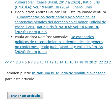
vulnerable” (Ceará-Brasil, 2017 a 2020)
,
Ratio Juris
(UNAULA): Vol. 19 Núm. 38 (2024): Enero-Junio
Degollación Andrés Paucar Coz, Estelita Rimac Ventura
,
Fundamentación doctrinaria y axiológica de las
sentencias penales del derecho en el poder judicial de
Pasco, Perú
,
Ratio Juris (UNAULA): Vol. 18 Núm. 36
(2023): Enero-Junio
Paula Andrea Ramírez Monsalve,
De escenarios
políticos de reconocimiento a identidades de género
no conformes
,
Ratio Juris (UNAULA): Vol. 19 Núm. 38
(2024): Enero-Junio
<<
<
1
2
3
4
5
6
7
8
9
10
11
12
13
14
15
16
17
18
19
20
21
22
23
2
También puede
Iniciar una búsqueda de similitud avanzada
para este artículo.
Enviar un artículo