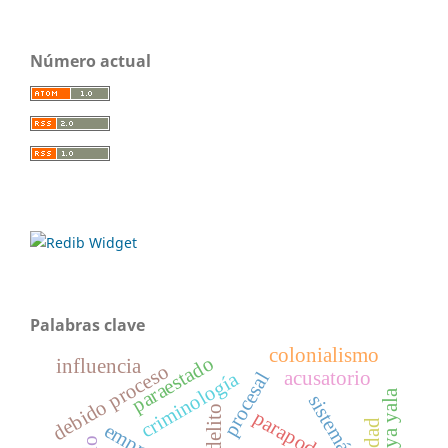
Número actual
Palabras clave
colonialismo
paraestado
influencia
debido proceso
acusatorio
criminología
procesal
abya yala
sistemática
delito
parapoder