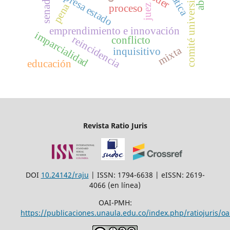
comité universidad
empresa estado
senado
pena
proceso
juez
emprendimiento e innovación
imparcialidad
reincidencia
conflicto
mixta
inquisitivo
educación
Revista Ratio Juris
DOI
10.24142/raju
| ISSN: 1794-6638 | eISSN: 2619-
4066 (en línea)
OAI-PMH:
https://publicaciones.unaula.edu.co/index.php/ratiojuris/oa