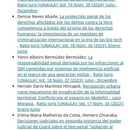
Ratio Juris (UNAULA): Vol. 19 Núm. 39 (2024): Julio -
Diciembre
Denise Neves Abade,
La protección penal de los
derechos afectados por los delitos contra la libre
competencia a través del prisma de los derechos
humanos: la importancia de un mandato de
criminalización internacional en la era de las big tech
,
Ratio Juris (UNAULA): Vol. 18 Núm. 36 (2023): Enero-
Junio
Yonni Albeiro Bermúdez Bermúdez,
La
responsabilidad penal derivada por las infracciones al
DIH cometidas por sistemas de inteligencia artificial
en el marco de una operación militar
,
Ratio Juris
(UNAULA): Vol. 18 Núm. 37 (2023): Julio - Diciembre
Hernán Darío Martínez Hincapié,
Renovación urbana
como mecanismo de erradicación de la informalidad
territorial. Conflicto por el espacio en Medellín - caso
Moravia
,
Ratio Juris (UNAULA): Vol. 17 Núm. 34 (2022):
Enero-Junio
Irlena Maria Malheiros da Costa, Homero Chiaraba,
Decisiones judiciales en segunda instancia del poder
judicial de Ceará sobre el tipo penal “violación al