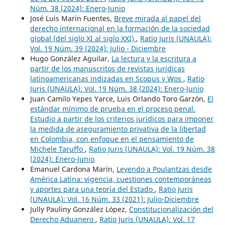
Núm. 38 (2024): Enero-Junio
José Luis Marín Fuentes,
Breve mirada al papel del
derecho internacional en la formación de la sociedad
global (del siglo XI al siglo XXI)
,
Ratio Juris (UNAULA):
Vol. 19 Núm. 39 (2024): Julio - Diciembre
Hugo González Aguilar,
La lectura y la escritura a
partir de los manuscritos de revistas jurídicas
latinoamericanas indizadas en Scopus y Wos
,
Ratio
Juris (UNAULA): Vol. 19 Núm. 38 (2024): Enero-Junio
Juan Camilo Yepes Yarce, Luis Orlando Toro Garzón,
El
estándar mínimo de prueba en el proceso penal.
Estudio a partir de los criterios jurídicos para imponer
la medida de aseguramiento privativa de la libertad
en Colombia, con enfoque en el pensamiento de
Michele Taruffo
,
Ratio Juris (UNAULA): Vol. 19 Núm. 38
(2024): Enero-Junio
Emanuel Cardona Marín,
Leyendo a Poulantzas desde
América Latina: vigencia, cuestiones contemporáneas
y aportes para una teoría del Estado
,
Ratio Juris
(UNAULA): Vol. 16 Núm. 33 (2021): Julio-Diciembre
Jully Pauliny González López,
Constitucionalización del
Derecho Aduanero
,
Ratio Juris (UNAULA): Vol. 17