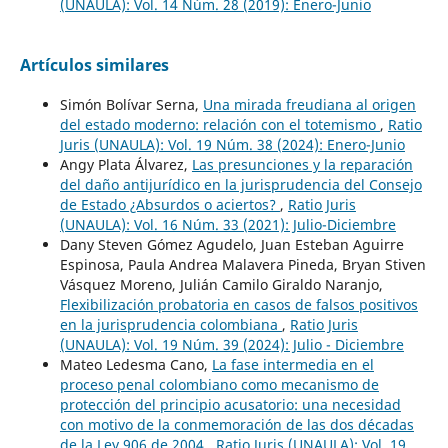
(UNAULA): Vol. 14 Núm. 28 (2019): Enero-Junio
Artículos similares
Simón Bolívar Serna,
Una mirada freudiana al origen
del estado moderno: relación con el totemismo
,
Ratio
Juris (UNAULA): Vol. 19 Núm. 38 (2024): Enero-Junio
Angy Plata Álvarez,
Las presunciones y la reparación
del daño antijurídico en la jurisprudencia del Consejo
de Estado ¿Absurdos o aciertos?
,
Ratio Juris
(UNAULA): Vol. 16 Núm. 33 (2021): Julio-Diciembre
Dany Steven Gómez Agudelo, Juan Esteban Aguirre
Espinosa, Paula Andrea Malavera Pineda, Bryan Stiven
Vásquez Moreno, Julián Camilo Giraldo Naranjo,
Flexibilización probatoria en casos de falsos positivos
en la jurisprudencia colombiana
,
Ratio Juris
(UNAULA): Vol. 19 Núm. 39 (2024): Julio - Diciembre
Mateo Ledesma Cano,
La fase intermedia en el
proceso penal colombiano como mecanismo de
protección del principio acusatorio: una necesidad
con motivo de la conmemoración de las dos décadas
de la Ley 906 de 2004
,
Ratio Juris (UNAULA): Vol. 19