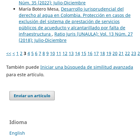
Núm. 35 (2022): Julio-Diciembre
María Botero Mesa,
Desarrollo jurisprudencial del
derecho al agua en Colombia. Protección en casos de
exclusión del sistema de prestación de servicios
públicos de acueducto y alcantarillado por falta de
infraestructura
,
Ratio Juris (UNAULA): Vol. 13 Núm. 27
(2018): Julio-Diciembre
<<
<
1
2
3
4
5
6
7
8
9
10
11
12
13
14
15
16
17
18
19
20
21
22
23
2
También puede
Iniciar una búsqueda de similitud avanzada
para este artículo.
Enviar un artículo
Idioma
English