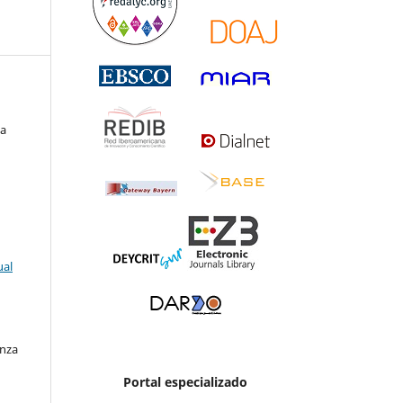
na
ual
enza
Portal especializado