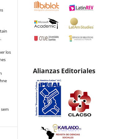
ns
etain
.
ner los
ones
Alianzas Editoriales
en
ohne
o sem