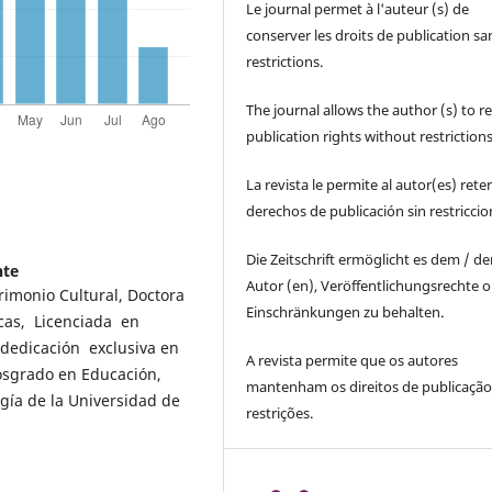
Le journal permet à l'auteur (s) de
conserver les droits de publication sa
restrictions.
The journal allows the author (s) to r
publication rights without restrictions
La revista le permite al autor(es) rete
derechos de publicación sin restricci
Die Zeitschrift ermöglicht es dem / d
nte
Autor (en), Veröffentlichungsrechte 
rimonio Cultural, Doctora
Einschränkungen zu behalten.
cas, Licenciada en
dedicación exclusiva en
A revista permite que os autores
osgrado en Educación,
mantenham os direitos de publicaçã
gía de la Universidad de
restrições.