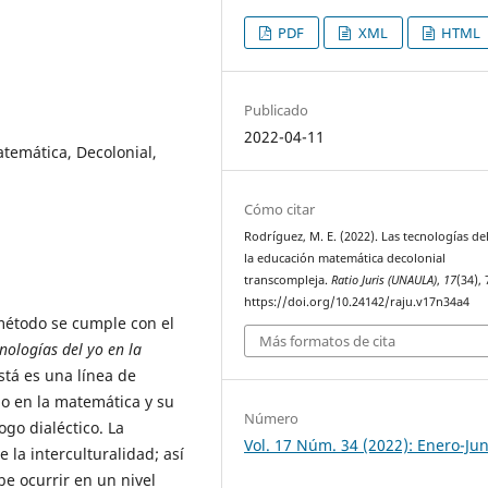
PDF
XML
HTML
Publicado
2022-04-11
atemática, Decolonial,
Cómo citar
Rodríguez, M. E. (2022). Las tecnologías de
la educación matemática decolonial
transcompleja.
Ratio Juris (UNAULA)
,
17
(34),
https://doi.org/10.24142/raju.v17n34a4
método se cumple con el
Más formatos de cita
cnologías del yo en la
está es una línea de
go en la matemática y su
Número
ogo dialéctico. La
Vol. 17 Núm. 34 (2022): Enero-Jun
e la interculturalidad; así
be ocurrir en un nivel