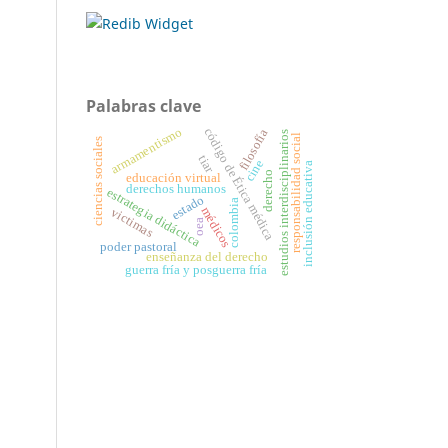
Palabras clave
armamentismo
código de Ética médica
filosofía
estudios interdisciplinarios
responsabilidad social
ciencias sociales
tiar
cine
inclusión educativa
derecho
educación virtual
derechos humanos
estrategia didáctica
estado
colombia
médicos
victimas
oea
poder pastoral
enseñanza del derecho
guerra fría y posguerra fría