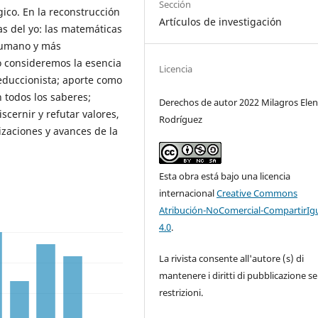
Sección
gico. En la reconstrucción
Artículos de investigación
as del yo: las matemáticas
 humano y más
 consideremos la esencia
Licencia
educcionista; aporte como
 todos los saberes;
Derechos de autor 2022 Milagros Ele
scernir y refutar valores,
Rodríguez
izaciones y avances de la
Esta obra está bajo una licencia
internacional
Creative Commons
Atribución-NoComercial-CompartirIg
4.0
.
La rivista consente all'autore (s) di
mantenere i diritti di pubblicazione s
restrizioni.