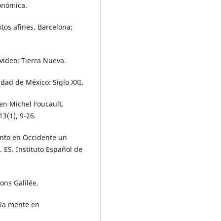
onómica.
xtos afines. Barcelona:
video: Tierra Nueva.
udad de México: Siglo XXI.
 en Michel Foucault.
3(1), 9-26.
ento en Occidente un
 ES. Instituto Español de
ions Galilée.
r la mente en