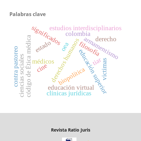
Palabras clave
significados
estudios interdisciplinarios
colombia
código de Ética médica
armamentismo
derecho
derechos humanos
estado
filosofía
oea
contra pastoreo
educación superior
ciencias sociales
tiar
victimas
médicos
cine
biopolítica
educación virtual
clínicas jurídicas
Revista Ratio Juris