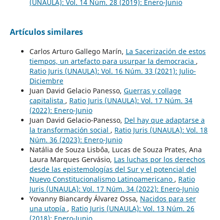
(UNAULA): Vol. 14 Núm. 28 (2019): Enero-Junio
Artículos similares
Carlos Arturo Gallego Marín,
La Sacerización de estos
tiempos, un artefacto para usurpar la democracia
,
Ratio Juris (UNAULA): Vol. 16 Núm. 33 (2021): Julio-
Diciembre
Juan David Gelacio Panesso,
Guerras y collage
capitalista
,
Ratio Juris (UNAULA): Vol. 17 Núm. 34
(2022): Enero-Junio
Juan David Gelacio-Panesso,
Del hay que adaptarse a
la transformación social
,
Ratio Juris (UNAULA): Vol. 18
Núm. 36 (2023): Enero-Junio
Natália de Souza Lisbôa, Lucas de Souza Prates, Ana
Laura Marques Gervásio,
Las luchas por los derechos
desde las epistemologías del Sur y el potencial del
Nuevo Constitucionalismo Latinoamericano
,
Ratio
Juris (UNAULA): Vol. 17 Núm. 34 (2022): Enero-Junio
Yovanny Biancardy Álvarez Ossa,
Nacidos para ser
una utopía
,
Ratio Juris (UNAULA): Vol. 13 Núm. 26
(2018): Enero-Junio