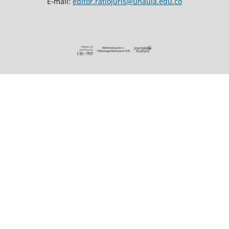
E-mail:
editor.ratiojuris@unaula.edu.co