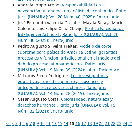
Andréia Propp Arend,
Responsabilidad en la
navegación autónoma: un análisis de contenido
,
Ratio
Juris (UNAULA): Vol. 20 Núm. 40 (2025): Enero-Junio
José Fernando Valencia Grajales, Mayda Soraya Marín
Galeano, Luis Felipe Ortiz-Clavijo,
Política Nacional de
Inteligencia Artificial
,
Ratio Juris (UNAULA): Vol. 20
Núm. 40 (2025): Enero-Junio
Pedro Augusto Silveira Freitas,
Modelo de corte
suprema para países de América Latina: garantías
procesales y función jurisdiccional en el modelo del
debido proceso latinoamericano
,
Ratio Juris
(UNAULA): Vol. 19 Núm. 39 (2024): Julio - Diciembre
Milagros Elena Rodriguez,
Los investigadores
educativos, transdisciplinares, ecosóficos y
antropoéticos: retos venezolanos
,
Ratio Juris
(UNAULA): Vol. 14 Núm. 28 (2019): Enero-Junio
César Augusto Costa,
Colonialidad, naturaleza y
derechos humanos
,
Ratio Juris (UNAULA): Vol. 16
Núm. 32 (2021): Enero-Junio
<<
<
3
4
5
6
7
8
9
10
11
12
13
14
15
16
17
18
19
20
21
22
23
24
2