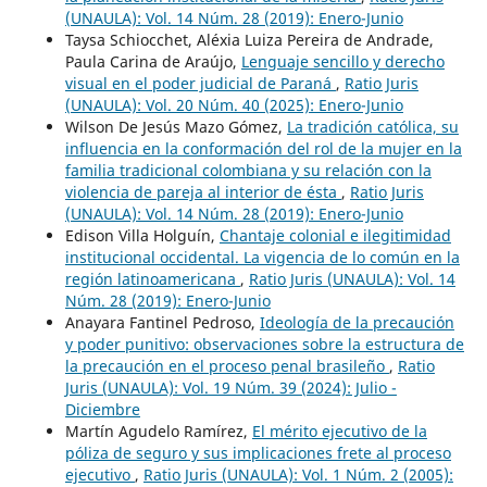
(UNAULA): Vol. 14 Núm. 28 (2019): Enero-Junio
Taysa Schiocchet, Aléxia Luiza Pereira de Andrade,
Paula Carina de Araújo,
Lenguaje sencillo y derecho
visual en el poder judicial de Paraná
,
Ratio Juris
(UNAULA): Vol. 20 Núm. 40 (2025): Enero-Junio
Wilson De Jesús Mazo Gómez,
La tradición católica, su
influencia en la conformación del rol de la mujer en la
familia tradicional colombiana y su relación con la
violencia de pareja al interior de ésta
,
Ratio Juris
(UNAULA): Vol. 14 Núm. 28 (2019): Enero-Junio
Edison Villa Holguín,
Chantaje colonial e ilegitimidad
institucional occidental. La vigencia de lo común en la
región latinoamericana
,
Ratio Juris (UNAULA): Vol. 14
Núm. 28 (2019): Enero-Junio
Anayara Fantinel Pedroso,
Ideología de la precaución
y poder punitivo: observaciones sobre la estructura de
la precaución en el proceso penal brasileño
,
Ratio
Juris (UNAULA): Vol. 19 Núm. 39 (2024): Julio -
Diciembre
Martín Agudelo Ramírez,
El mérito ejecutivo de la
póliza de seguro y sus implicaciones frete al proceso
ejecutivo
,
Ratio Juris (UNAULA): Vol. 1 Núm. 2 (2005):