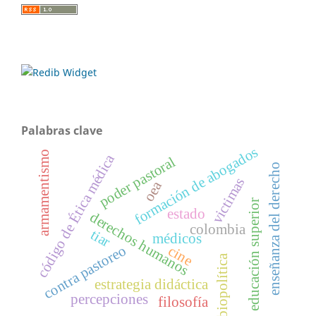
Palabras clave
formación de abogados
armamentismo
código de Ética médica
poder pastoral
enseñanza del derecho
victimas
oea
educación superior
estado
derechos humanos
colombia
tiar
médicos
contra pastoreo
cine
biopolítica
estrategia didáctica
percepciones
filosofía