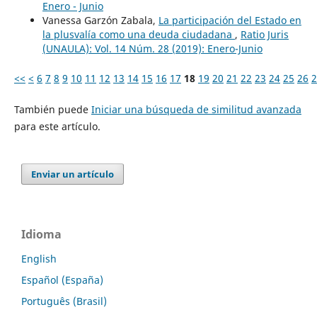
Enero - Junio
Vanessa Garzón Zabala,
La participación del Estado en
la plusvalía como una deuda ciudadana
,
Ratio Juris
(UNAULA): Vol. 14 Núm. 28 (2019): Enero-Junio
<<
<
6
7
8
9
10
11
12
13
14
15
16
17
18
19
20
21
22
23
24
25
26
2
También puede
Iniciar una búsqueda de similitud avanzada
para este artículo.
Enviar un artículo
Idioma
English
Español (España)
Português (Brasil)