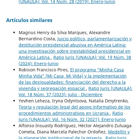
(UNAULA): Vol. 14 Núm. 28 (2019): Enero-Junio
Artículos similares
Magnus Henry da Silva Marques, Alexandre
Bernardino Costa,
Juicio político, parlamentarización y
destitución presidencial abusiva en América Latina:
una investigación sobre inestabilidad presidencial en
América Latina
,
Ratio Juris (UNAULA): Vol. 19 Núm. 38
(2024): Enero-Junio
Robison Francisco Pires,
El programa “Minha Casa
Minha Vida” (Mi Casa, Mi Vida) y la implementación
de las desigualdades: financiación del derecho a la
vivienda y segregación espacial
,
Ratio Juris (UNAULA):
Vol. 18 Núm. 37 (2023): Julio - Diciembre
Yevhen Leheza, Iryna Odyntsova, Natalia Dmytrenko,
Teoría y regulación legal del apoyo informativo de los
procedimientos administrativos en Ucrania
,
Ratio
Juris (UNAULA): Vol. 16 Núm. 32 (2021): Enero-Junio
Alfonso Insuasty Rodríguez, Héctor Alejandro Zuluaga
Cometa, Diana Marcela Palechor Ordoñez,
Medellín y
la planeación institucional de la miseria
,
Ratio Juris