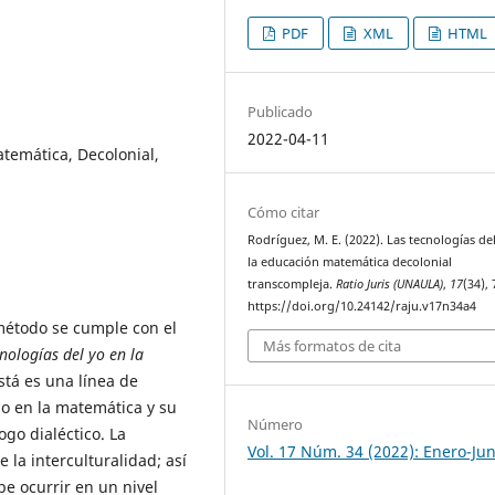
PDF
XML
HTML
Publicado
2022-04-11
atemática, Decolonial,
Cómo citar
Rodríguez, M. E. (2022). Las tecnologías de
la educación matemática decolonial
transcompleja.
Ratio Juris (UNAULA)
,
17
(34),
https://doi.org/10.24142/raju.v17n34a4
método se cumple con el
Más formatos de cita
cnologías del yo en la
está es una línea de
go en la matemática y su
Número
ogo dialéctico. La
Vol. 17 Núm. 34 (2022): Enero-Jun
e la interculturalidad; así
be ocurrir en un nivel