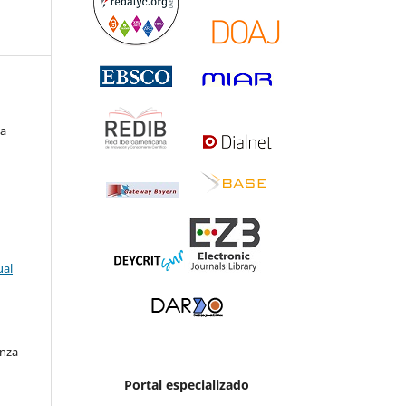
na
ual
enza
Portal especializado