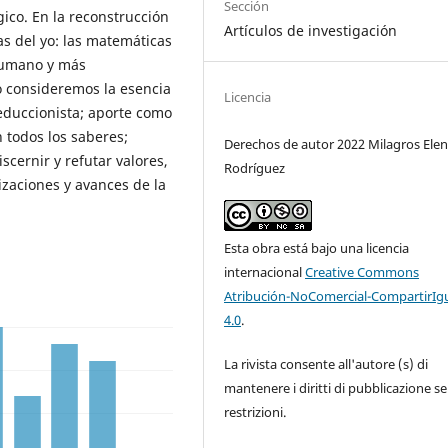
Sección
gico. En la reconstrucción
Artículos de investigación
as del yo: las matemáticas
 humano y más
 consideremos la esencia
Licencia
educcionista; aporte como
 todos los saberes;
Derechos de autor 2022 Milagros Ele
scernir y refutar valores,
Rodríguez
izaciones y avances de la
Esta obra está bajo una licencia
internacional
Creative Commons
Atribución-NoComercial-CompartirIg
4.0
.
La rivista consente all'autore (s) di
mantenere i diritti di pubblicazione s
restrizioni.