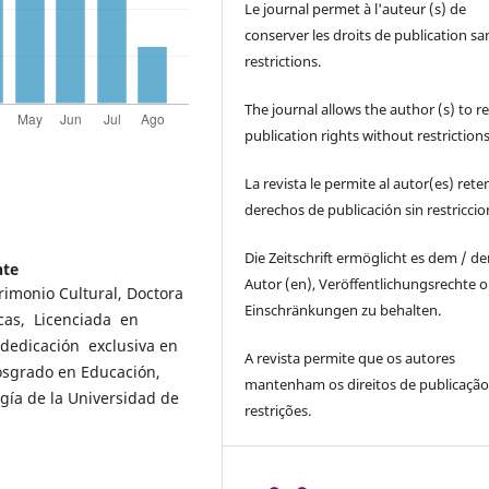
Le journal permet à l'auteur (s) de
conserver les droits de publication sa
restrictions.
The journal allows the author (s) to r
publication rights without restrictions
La revista le permite al autor(es) rete
derechos de publicación sin restricci
Die Zeitschrift ermöglicht es dem / d
nte
Autor (en), Veröffentlichungsrechte 
rimonio Cultural, Doctora
Einschränkungen zu behalten.
cas, Licenciada en
dedicación exclusiva en
A revista permite que os autores
osgrado en Educación,
mantenham os direitos de publicaçã
gía de la Universidad de
restrições.