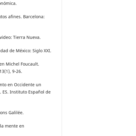
onómica.
xtos afines. Barcelona:
video: Tierra Nueva.
udad de México: Siglo XXI.
 en Michel Foucault.
3(1), 9-26.
ento en Occidente un
 ES. Instituto Español de
ions Galilée.
r la mente en