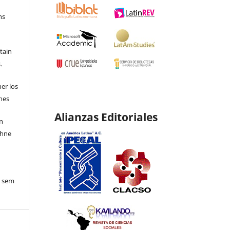
ns
etain
.
ner los
ones
Alianzas Editoriales
en
ohne
o sem