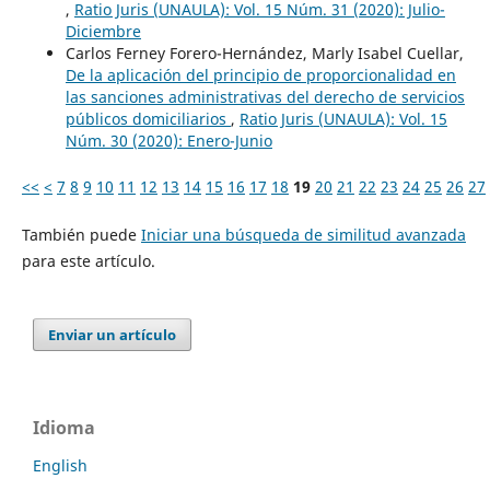
,
Ratio Juris (UNAULA): Vol. 15 Núm. 31 (2020): Julio-
Diciembre
Carlos Ferney Forero-Hernández, Marly Isabel Cuellar,
De la aplicación del principio de proporcionalidad en
las sanciones administrativas del derecho de servicios
públicos domiciliarios
,
Ratio Juris (UNAULA): Vol. 15
Núm. 30 (2020): Enero-Junio
<<
<
7
8
9
10
11
12
13
14
15
16
17
18
19
20
21
22
23
24
25
26
27
También puede
Iniciar una búsqueda de similitud avanzada
para este artículo.
Enviar un artículo
Idioma
English