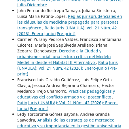
Julio-Diciembre
John Fernando Restrepo Tamayo, Juliana Sinisterra,
Luisa María Patiño-López,
Reglas jurisprudenciales en
las cláusulas de medicina prepagada para personas
transgénero
,
Ratio Juris (UNAULA): Vol. 21 Núm. 42
(2026): Enero-Junio (Pre-print)
Carmen Yurany Pedroza Valdés, Francisca Santamaría
Cáceres, María José Sepúlveda Arellano, Iriana
Zegarra Etchebaster,
Derecho a la Ciudad y
urbanismo social: una lectura crítica del Modelo
Medellín desde el Hábitat III Alternativo
,
Ratio Juris
(UNAULA): Vol. 21 Núm. 42 (2026): Enero-Junio (Pre-
print)
Francisco Luis Giraldo-Gutiérrez, Luis Felipe Ortiz-
Clavijo, Jessica Andrea Bejarano Chamorro, Hector
Medardo Trejo Chamorro,
Prácticas pedagógicas y
educativas del conflicto armado y el posconflicto
,
Ratio Juris (UNAULA): Vol. 21 Núm. 42 (2026): Enero-
Junio (Pre-print)
Ledy Torcoroma Gómez Bayona, Andrea Granda
Saavedra,
Análisis de las estrategias de mercadeo
educativo y su importancia en la gestión universitaria