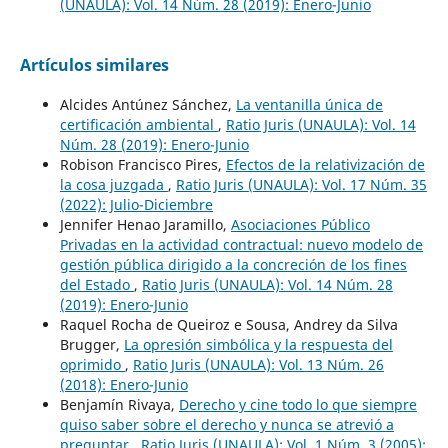
(UNAULA): Vol. 14 Núm. 28 (2019): Enero-Junio
Artículos similares
Alcides Antúnez Sánchez,
La ventanilla única de
certificación ambiental
,
Ratio Juris (UNAULA): Vol. 14
Núm. 28 (2019): Enero-Junio
Robison Francisco Pires,
Efectos de la relativización de
la cosa juzgada
,
Ratio Juris (UNAULA): Vol. 17 Núm. 35
(2022): Julio-Diciembre
Jennifer Henao Jaramillo,
Asociaciones Público
Privadas en la actividad contractual: nuevo modelo de
gestión pública dirigido a la concreción de los fines
del Estado
,
Ratio Juris (UNAULA): Vol. 14 Núm. 28
(2019): Enero-Junio
Raquel Rocha de Queiroz e Sousa, Andrey da Silva
Brugger,
La opresión simbólica y la respuesta del
oprimido
,
Ratio Juris (UNAULA): Vol. 13 Núm. 26
(2018): Enero-Junio
Benjamín Rivaya,
Derecho y cine todo lo que siempre
quiso saber sobre el derecho y nunca se atrevió a
preguntar
,
Ratio Juris (UNAULA): Vol. 1 Núm. 3 (2005):