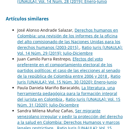
(UNAULA): Vol. 14 Núm. 28 (2019): Enero-Junio
Artículos similares
José Alonso Andrade Salazar,
Derechos humanos en
Colombia: una revisión de los informes de la oficina
del alto comisionado de las Naciones Unidas para los
derechos humanos (2003-2015)
,
Ratio Juris (UNAULA):
Vol. 14 Núm. 29 (2019): Julio-Diciembre
Juan Camilo Parra Restrepo,
Efectos del voto
preferente en el comportamiento electoral de los
partidos políticos: el caso de las elecciones al senado
de la república de Colombia entre 2006 y 2018
,
Ratio
Juris (UNAULA): Vol. 15 Núm. 30 (2020): Enero-Junio
Paula Daniela Mariño Baracaldo,
La literatura, una
herramienta pedagógica para la formación integral
del jurista en Colombia
,
Ratio Juris (UNAULA): Vol. 15
Núm. 31 (2020): Julio-Diciembre
Sandra Milena Muñoz Cañas,
Ser migrante
venezolano irregular y pedir la protección del derecho
a la salud en Colombia: Derechos Humanos y marcos
legales restrictivos
,
Ratio Juris (UNAULA): Vol. 15