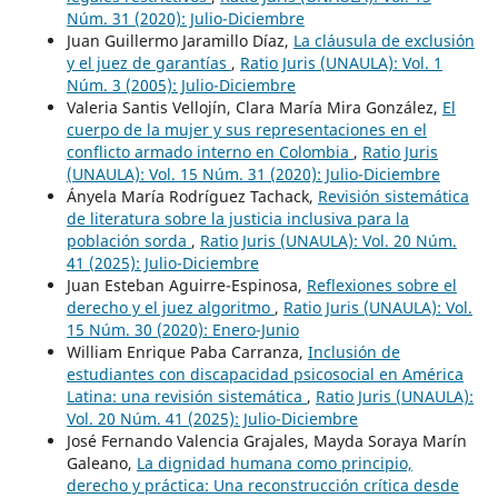
Núm. 31 (2020): Julio-Diciembre
Juan Guillermo Jaramillo Díaz,
La cláusula de exclusión
y el juez de garantías
,
Ratio Juris (UNAULA): Vol. 1
Núm. 3 (2005): Julio-Diciembre
Valeria Santis Vellojín, Clara María Mira González,
El
cuerpo de la mujer y sus representaciones en el
conflicto armado interno en Colombia
,
Ratio Juris
(UNAULA): Vol. 15 Núm. 31 (2020): Julio-Diciembre
Ányela María Rodríguez Tachack,
Revisión sistemática
de literatura sobre la justicia inclusiva para la
población sorda
,
Ratio Juris (UNAULA): Vol. 20 Núm.
41 (2025): Julio-Diciembre
Juan Esteban Aguirre-Espinosa,
Reflexiones sobre el
derecho y el juez algoritmo
,
Ratio Juris (UNAULA): Vol.
15 Núm. 30 (2020): Enero-Junio
William Enrique Paba Carranza,
Inclusión de
estudiantes con discapacidad psicosocial en América
Latina: una revisión sistemática
,
Ratio Juris (UNAULA):
Vol. 20 Núm. 41 (2025): Julio-Diciembre
José Fernando Valencia Grajales, Mayda Soraya Marín
Galeano,
La dignidad humana como principio,
derecho y práctica: Una reconstrucción crítica desde