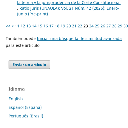
la teoría y la jurisprudencia de la Corte Constitucional
,
Ratio Juris (UNAULA): Vol. 21 Núm. 42 (2026): Enero-
Junio (Pre-print)
<<
<
11
12
13
14
15
16
17
18
19
20
21
22
23
24
25
26
27
28
29
30
También puede
Iniciar una búsqueda de similitud avanzada
para este artículo.
Enviar un artículo
Idioma
English
Español (España)
Português (Brasil)