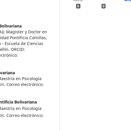
0
0
Bolivariana
otá; Magíster y Doctor en
idad Pontificia Comillas,
 - Escuela de Ciencias
ellín. ORCID:
ectrónico:
ivariana
aestría en Psicología
ín. Correo electrónico:
tificia Bolivariana
aestría en Psicología
ín. Correo electrónico: