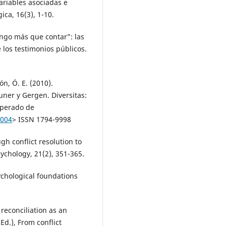
variables asociadas e
ca, 16(3), 1-10.
ngo más que contar”: las
 los testimonios públicos.
ñón, Ó. E. (2010).
ner y Gergen. Diversitas:
cuperado de
1004
> ISSN 1794-9998
ugh conflict resolution to
Psychology, 21(2), 351-365.
sychological foundations
 reconciliation as an
d.), From conflict