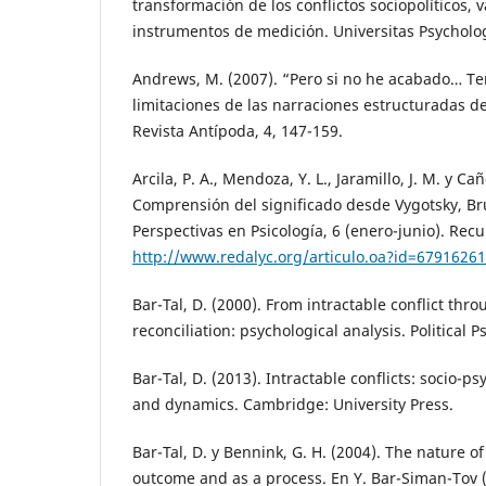
transformación de los conflictos sociopolíticos, 
instrumentos de medición. Universitas Psychologi
Andrews, M. (2007). “Pero si no he acabado… Te
limitaciones de las narraciones estructuradas de
Revista Antípoda, 4, 147-159.
Arcila, P. A., Mendoza, Y. L., Jaramillo, J. M. y Ca
Comprensión del significado desde Vygotsky, Bru
Perspectivas en Psicología, 6 (enero-junio). Re
http://www.redalyc.org/articulo.oa?id=6791626
Bar-Tal, D. (2000). From intractable conflict thro
reconciliation: psychological analysis. Political 
Bar-Tal, D. (2013). Intractable conflicts: socio-p
and dynamics. Cambridge: University Press.
Bar-Tal, D. y Bennink, G. H. (2004). The nature of
outcome and as a process. En Y. Bar-Siman-Tov (E