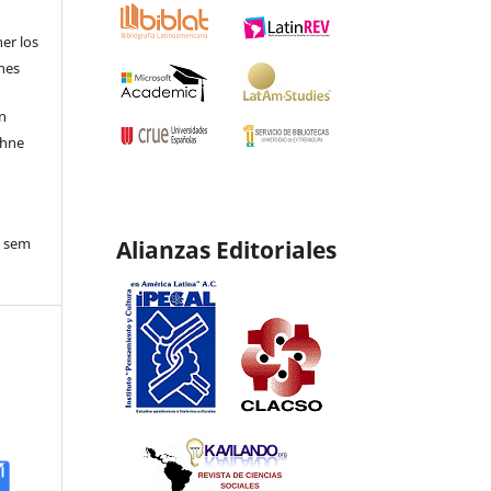
ner los
ones
en
ohne
o sem
Alianzas Editoriales