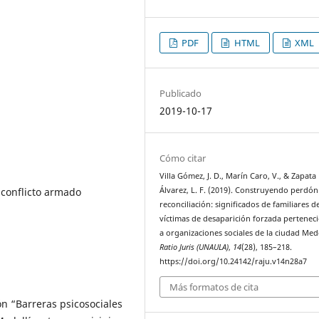
PDF
HTML
XML
Publicado
2019-10-17
Cómo citar
Villa Gómez, J. D., Marín Caro, V., & Zapata
Álvarez, L. F. (2019). Construyendo perdón
, conflicto armado
reconciliación: significados de familiares d
víctimas de desaparición forzada pertenec
a organizaciones sociales de la ciudad Mede
Ratio Juris (UNAULA)
,
14
(28), 185–218.
https://doi.org/10.24142/raju.v14n28a7
Más formatos de cita
ón “Barreras psicosociales