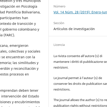
Medellín y tres municipios
Número
stigación en Psicología
Vol. 14 Núm. 28 (2019): Enero-Jun
dad Pontificia Bolivariana,
 participantes han
Sección
ontexto de transición y
Artículos de investigación
 el gobierno colombiano y
a (FARC).
Licencia
ericana, emergieron
les, colectivas y sociales
La rivista consente all'autore (s) di
ue se encuentran con la
mantenere i diritti di pubblicazione s
memoria; las similitudes y
restrizioni.
erdón y reconciliación y
r estos procesos en
Le journal permet à l'auteur (s) de
conserver les droits de publication sa
restrictions.
e emprendan deben tener
 intervención del Estado
The journal allows the author (s) to r
isiones y encubrimientos
publication rights without restrictions