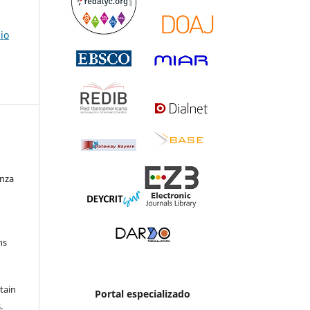
io
enza
ns
etain
Portal especializado
.