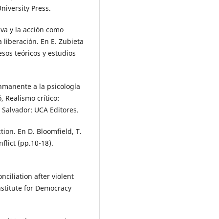
University Press.
iva y la acción como
 liberación. En E. Zubieta
cesos teóricos y estudios
inmanente a la psicología
, Realismo crítico:
 Salvador: UCA Editores.
tion. En D. Bloomfield, T.
nflict (pp.10-18).
nciliation after violent
nstitute for Democracy