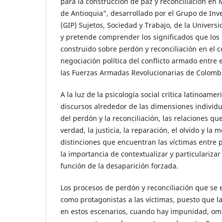
para la construcción de paz y reconciliación en 
de Antioquia”, desarrollado por el Grupo de Inve
(GIP) Sujetos, Sociedad y Trabajo, de la Universi
y pretende comprender los significados que los
construido sobre perdón y reconciliación en el c
negociación política del conflicto armado entre
las Fuerzas Armadas Revolucionarias de Colombi
A la luz de la psicología social crítica latinoam
discursos alrededor de las dimensiones individua
del perdón y la reconciliación, las relaciones q
verdad, la justicia, la reparación, el olvido y la 
distinciones que encuentran las víctimas entre p
la importancia de contextualizar y particulariza
función de la desaparición forzada.
Los procesos de perdón y reconciliación que s
como protagonistas a las víctimas, puesto que la
en estos escenarios, cuando hay impunidad, om