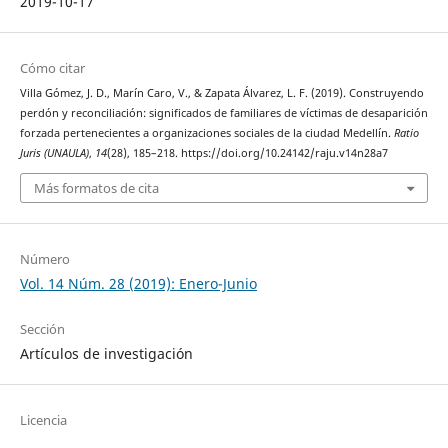
2019-10-17
Cómo citar
Villa Gómez, J. D., Marín Caro, V., & Zapata Álvarez, L. F. (2019). Construyendo
perdón y reconciliación: significados de familiares de víctimas de desaparición
forzada pertenecientes a organizaciones sociales de la ciudad Medellín.
Ratio
Juris (UNAULA)
,
14
(28), 185–218. https://doi.org/10.24142/raju.v14n28a7
Más formatos de cita
Número
Vol. 14 Núm. 28 (2019): Enero-Junio
Sección
Artículos de investigación
Licencia