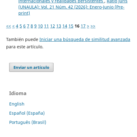
internacionales y realidades persistentes
,
Ratio Juris
(UNAULA): Vol. 21 Núm. 42 (2026): Enero-Junio (Pre-
print)
<<
<
4
5
6
7
8
9
10
11
12
13
14
15
16
17
>
>>
También puede
Iniciar una búsqueda de similitud avanzada
para este artículo.
Enviar un artículo
Idioma
English
Español (España)
Português (Brasil)