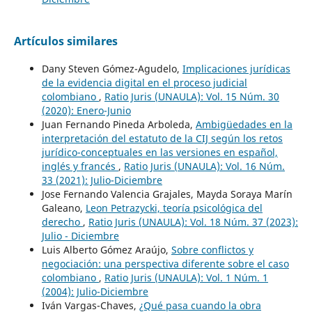
Artículos similares
Dany Steven Gómez-Agudelo,
Implicaciones jurídicas
de la evidencia digital en el proceso judicial
colombiano
,
Ratio Juris (UNAULA): Vol. 15 Núm. 30
(2020): Enero-Junio
Juan Fernando Pineda Arboleda,
Ambigüedades en la
interpretación del estatuto de la CIJ según los retos
jurídico-conceptuales en las versiones en español,
inglés y francés
,
Ratio Juris (UNAULA): Vol. 16 Núm.
33 (2021): Julio-Diciembre
Jose Fernando Valencia Grajales, Mayda Soraya Marín
Galeano,
Leon Petrazycki, teoría psicológica del
derecho
,
Ratio Juris (UNAULA): Vol. 18 Núm. 37 (2023):
Julio - Diciembre
Luis Alberto Gómez Araújo,
Sobre conflictos y
negociación: una perspectiva diferente sobre el caso
colombiano
,
Ratio Juris (UNAULA): Vol. 1 Núm. 1
(2004): Julio-Diciembre
Iván Vargas-Chaves,
¿Qué pasa cuando la obra