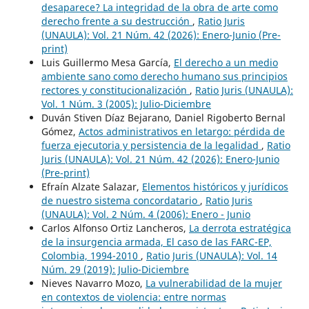
desaparece? La integridad de la obra de arte como
derecho frente a su destrucción
,
Ratio Juris
(UNAULA): Vol. 21 Núm. 42 (2026): Enero-Junio (Pre-
print)
Luis Guillermo Mesa García,
El derecho a un medio
ambiente sano como derecho humano sus principios
rectores y constitucionalización
,
Ratio Juris (UNAULA):
Vol. 1 Núm. 3 (2005): Julio-Diciembre
Duván Stiven Díaz Bejarano, Daniel Rigoberto Bernal
Gómez,
Actos administrativos en letargo: pérdida de
fuerza ejecutoria y persistencia de la legalidad
,
Ratio
Juris (UNAULA): Vol. 21 Núm. 42 (2026): Enero-Junio
(Pre-print)
Efraín Alzate Salazar,
Elementos históricos y jurídicos
de nuestro sistema concordatario
,
Ratio Juris
(UNAULA): Vol. 2 Núm. 4 (2006): Enero - Junio
Carlos Alfonso Ortiz Lancheros,
La derrota estratégica
de la insurgencia armada, El caso de las FARC-EP,
Colombia, 1994-2010
,
Ratio Juris (UNAULA): Vol. 14
Núm. 29 (2019): Julio-Diciembre
Nieves Navarro Mozo,
La vulnerabilidad de la mujer
en contextos de violencia: entre normas