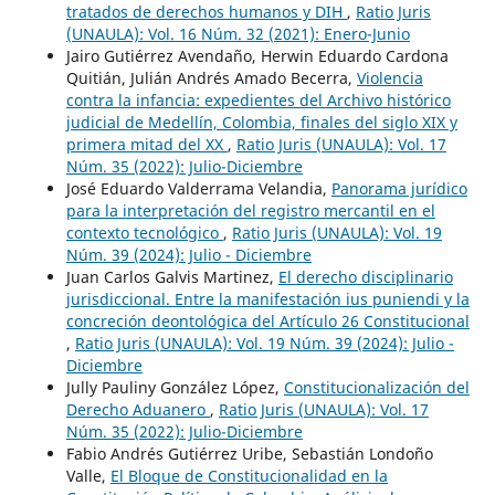
tratados de derechos humanos y DIH
,
Ratio Juris
(UNAULA): Vol. 16 Núm. 32 (2021): Enero-Junio
Jairo Gutiérrez Avendaño, Herwin Eduardo Cardona
Quitián, Julián Andrés Amado Becerra,
Violencia
contra la infancia: expedientes del Archivo histórico
judicial de Medellín, Colombia, finales del siglo XIX y
primera mitad del XX
,
Ratio Juris (UNAULA): Vol. 17
Núm. 35 (2022): Julio-Diciembre
José Eduardo Valderrama Velandia,
Panorama jurídico
para la interpretación del registro mercantil en el
contexto tecnológico
,
Ratio Juris (UNAULA): Vol. 19
Núm. 39 (2024): Julio - Diciembre
Juan Carlos Galvis Martinez,
El derecho disciplinario
jurisdiccional. Entre la manifestación ius puniendi y la
concreción deontológica del Artículo 26 Constitucional
,
Ratio Juris (UNAULA): Vol. 19 Núm. 39 (2024): Julio -
Diciembre
Jully Pauliny González López,
Constitucionalización del
Derecho Aduanero
,
Ratio Juris (UNAULA): Vol. 17
Núm. 35 (2022): Julio-Diciembre
Fabio Andrés Gutiérrez Uribe, Sebastián Londoño
Valle,
El Bloque de Constitucionalidad en la