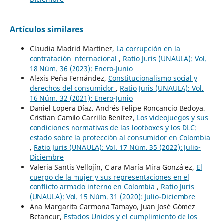
Artículos similares
Claudia Madrid Martínez,
La corrupción en la
contratación internacional
,
Ratio Juris (UNAULA): Vol.
18 Núm. 36 (2023): Enero-Junio
Alexis Peña Fernández,
Constitucionalismo social y
derechos del consumidor
,
Ratio Juris (UNAULA): Vol.
16 Núm. 32 (2021): Enero-Junio
Daniel Lopera Díaz, Andrés Felipe Roncancio Bedoya,
Cristian Camilo Carrillo Benítez,
Los videojuegos y sus
condiciones normativas de las lootboxes y los DLC:
estado sobre la protección al consumidor en Colombia
,
Ratio Juris (UNAULA): Vol. 17 Núm. 35 (2022): Julio-
Diciembre
Valeria Santis Vellojín, Clara María Mira González,
El
cuerpo de la mujer y sus representaciones en el
conflicto armado interno en Colombia
,
Ratio Juris
(UNAULA): Vol. 15 Núm. 31 (2020): Julio-Diciembre
Ana Margarita Carmona Tamayo, Juan José Gómez
Betancur,
Estados Unidos y el cumplimiento de los