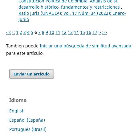
Constitución Política de Colombia. Análisis de su
desarrollo histórico, fundamentos y restricciones
,
Ratio Juris (UNAULA): Vol. 17 Núm. 34 (2022): Enero-
Junio
<<
<
1
2
3
4
5
6
7
8
9
10
11
12
13
14
15
16
17
>
>>
También puede
Iniciar una búsqueda de similitud avanzada
para este artículo.
Enviar un artículo
Idioma
English
Español (España)
Português (Brasil)