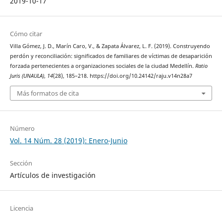
2019-10-17
Cómo citar
Villa Gómez, J. D., Marín Caro, V., & Zapata Álvarez, L. F. (2019). Construyendo
perdón y reconciliación: significados de familiares de víctimas de desaparición
forzada pertenecientes a organizaciones sociales de la ciudad Medellín.
Ratio
Juris (UNAULA)
,
14
(28), 185–218. https://doi.org/10.24142/raju.v14n28a7
Más formatos de cita
Número
Vol. 14 Núm. 28 (2019): Enero-Junio
Sección
Artículos de investigación
Licencia