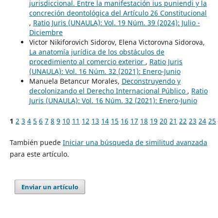
jurisdiccional. Entre la manifestación ius puniendi y la
concreción deontológica del Artículo 26 Constitucional
,
Ratio Juris (UNAULA): Vol. 19 Núm. 39 (2024): Julio -
Diciembre
Victor Nikiforovich Sidorov, Elena Victorovna Sidorova,
La anatomía jurídica de los obstáculos de
procedimiento al comercio exterior
,
Ratio Juris
(UNAULA): Vol. 16 Núm. 32 (2021): Enero-Junio
Manuela Betancur Morales,
Deconstruyendo y
decolonizando el Derecho Internacional Público
,
Ratio
Juris (UNAULA): Vol. 16 Núm. 32 (2021): Enero-Junio
1
2
3
4
5
6
7
8
9
10
11
12
13
14
15
16
17
18
19
20
21
22
23
24
25
También puede
Iniciar una búsqueda de similitud avanzada
para este artículo.
Enviar un artículo