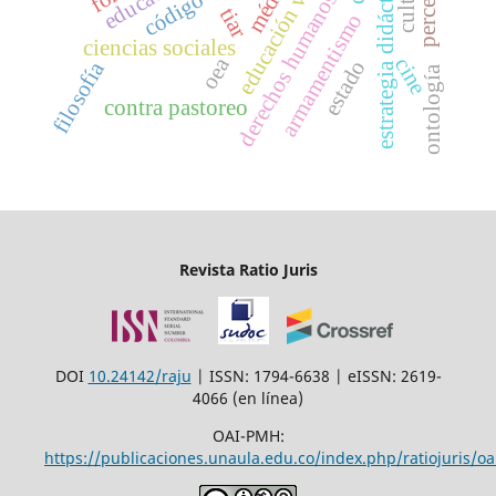
educación virtual
estrategia didáctica
derechos humanos
tiar
armamentismo
ciencias sociales
oea
cine
estado
filosofía
ontología
contra pastoreo
Revista Ratio Juris
DOI
10.24142/raju
| ISSN: 1794-6638 | eISSN: 2619-
4066 (en línea)
OAI-PMH:
https://publicaciones.unaula.edu.co/index.php/ratiojuris/oa