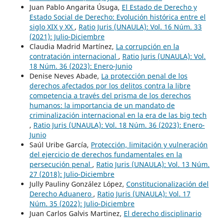
Juan Pablo Angarita Úsuga,
El Estado de Derecho y
Estado Social de Derecho: Evolución histórica entre el
siglo XIX y XX
,
Ratio Juris (UNAULA): Vol. 16 Núm. 33
(2021): Julio-Diciembre
Claudia Madrid Martínez,
La corrupción en la
contratación internacional
,
Ratio Juris (UNAULA): Vol.
18 Núm. 36 (2023): Enero-Junio
Denise Neves Abade,
La protección penal de los
derechos afectados por los delitos contra la libre
competencia a través del prisma de los derechos
humanos: la importancia de un mandato de
criminalización internacional en la era de las big tech
,
Ratio Juris (UNAULA): Vol. 18 Núm. 36 (2023): Enero-
Junio
Saúl Uribe García,
Protección, limitación y vulneración
del ejercicio de derechos fundamentales en la
persecución penal
,
Ratio Juris (UNAULA): Vol. 13 Núm.
27 (2018): Julio-Diciembre
Jully Pauliny González López,
Constitucionalización del
Derecho Aduanero
,
Ratio Juris (UNAULA): Vol. 17
Núm. 35 (2022): Julio-Diciembre
Juan Carlos Galvis Martinez,
El derecho disciplinario