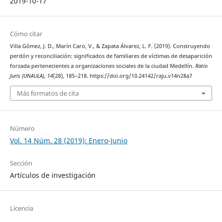
2019-10-17
Cómo citar
Villa Gómez, J. D., Marín Caro, V., & Zapata Álvarez, L. F. (2019). Construyendo
perdón y reconciliación: significados de familiares de víctimas de desaparición
forzada pertenecientes a organizaciones sociales de la ciudad Medellín.
Ratio
Juris (UNAULA)
,
14
(28), 185–218. https://doi.org/10.24142/raju.v14n28a7
Más formatos de cita
Número
Vol. 14 Núm. 28 (2019): Enero-Junio
Sección
Artículos de investigación
Licencia