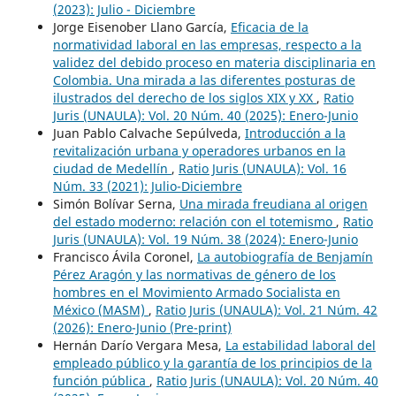
(2023): Julio - Diciembre
Jorge Eisenober Llano García,
Eficacia de la
normatividad laboral en las empresas, respecto a la
validez del debido proceso en materia disciplinaria en
Colombia. Una mirada a las diferentes posturas de
ilustrados del derecho de los siglos XIX y XX
,
Ratio
Juris (UNAULA): Vol. 20 Núm. 40 (2025): Enero-Junio
Juan Pablo Calvache Sepúlveda,
Introducción a la
revitalización urbana y operadores urbanos en la
ciudad de Medellín
,
Ratio Juris (UNAULA): Vol. 16
Núm. 33 (2021): Julio-Diciembre
Simón Bolívar Serna,
Una mirada freudiana al origen
del estado moderno: relación con el totemismo
,
Ratio
Juris (UNAULA): Vol. 19 Núm. 38 (2024): Enero-Junio
Francisco Ávila Coronel,
La autobiografía de Benjamín
Pérez Aragón y las normativas de género de los
hombres en el Movimiento Armado Socialista en
México (MASM)
,
Ratio Juris (UNAULA): Vol. 21 Núm. 42
(2026): Enero-Junio (Pre-print)
Hernán Darío Vergara Mesa,
La estabilidad laboral del
empleado público y la garantía de los principios de la
función pública
,
Ratio Juris (UNAULA): Vol. 20 Núm. 40