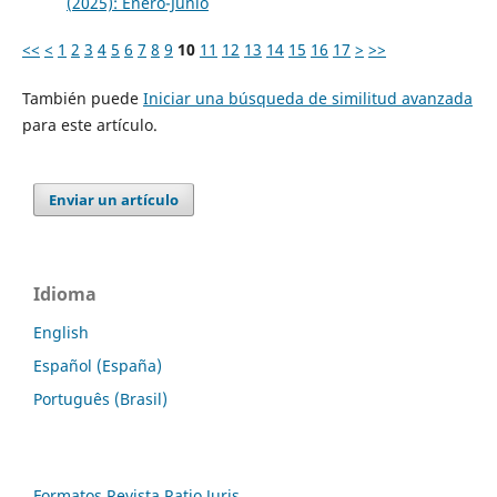
(2025): Enero-Junio
<<
<
1
2
3
4
5
6
7
8
9
10
11
12
13
14
15
16
17
>
>>
También puede
Iniciar una búsqueda de similitud avanzada
para este artículo.
Enviar un artículo
Idioma
English
Español (España)
Português (Brasil)
Formatos Revista Ratio Juris