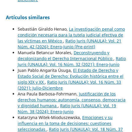
Artículos similares
Sebastián Giraldo Henao,
La investigación penal como
condición necesaria para la tutela judicial efectiva de
las víctimas en México
,
Ratio Juris (UNAULA): Vol. 21
Núm. 42 (2026): Enero-Junio (Pre-print)
Manuela Betancur Morales,
Deconstruyendo y
decolonizando el Derecho Internacional Público
,
Ratio
Juris (UNAULA): Vol. 16 Núm. 32 (2021): Enero-Junio
Juan Pablo Angarita Úsuga,
El Estado de Derecho y
Estado Social de Derecho: Evolución histórica entre el
siglo XIX y XX
,
Ratio Juris (UNAULA): Vol. 16 Núm. 33
(2021): Julio-Diciembre
Ana Paula Barbosa-Fohrmann,
Justificación de los
derechos humanos: autonomía, consenso, democracia
y dignidad humana
,
Ratio Juris (UNAULA): Vol. 19
Núm. 38 (2024): Enero-Junio
Katarzyna Witek-Mioduszewska,
Emociones y su
influencia en la toma de decisiones: cuestiones
seleccionadas
,
Ratio Juris (UNAULA): Vol. 18 Núm. 37