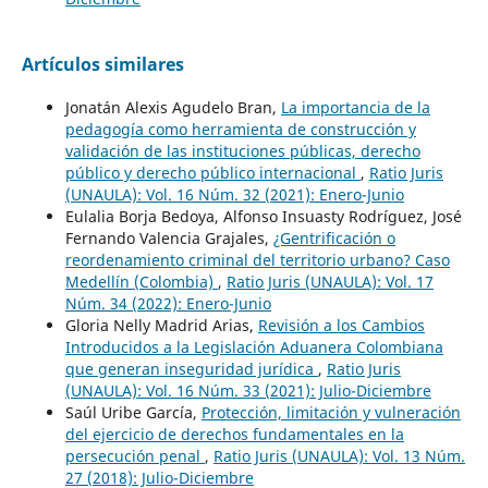
Artículos similares
Jonatán Alexis Agudelo Bran,
La importancia de la
pedagogía como herramienta de construcción y
validación de las instituciones públicas, derecho
público y derecho público internacional
,
Ratio Juris
(UNAULA): Vol. 16 Núm. 32 (2021): Enero-Junio
Eulalia Borja Bedoya, Alfonso Insuasty Rodríguez, José
Fernando Valencia Grajales,
¿Gentrificación o
reordenamiento criminal del territorio urbano? Caso
Medellín (Colombia)
,
Ratio Juris (UNAULA): Vol. 17
Núm. 34 (2022): Enero-Junio
Gloria Nelly Madrid Arias,
Revisión a los Cambios
Introducidos a la Legislación Aduanera Colombiana
que generan inseguridad jurídica
,
Ratio Juris
(UNAULA): Vol. 16 Núm. 33 (2021): Julio-Diciembre
Saúl Uribe García,
Protección, limitación y vulneración
del ejercicio de derechos fundamentales en la
persecución penal
,
Ratio Juris (UNAULA): Vol. 13 Núm.
27 (2018): Julio-Diciembre