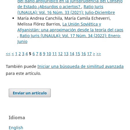
del daño antijurídico en la jurisprudencia del Consejo
de Estado ¿Absurdos o aciertos?
,
Ratio Juris
(UNAULA): Vol. 16 Núm. 33 (2021): Julio-Diciembre
María Andrea Canchila, María Camila Echeverri,
Melissa Flórez Barrios,
La Unión Soviética y
Afganistán: una aproximación desde la teoría del caos
,
Ratio Juris (UNAULA): Vol. 17 Núm. 34 (2022): Enero-
Junio
<<
<
1
2
3
4
5
6
7
8
9
10
11
12
13
14
15
16
17
>
>>
También puede
Iniciar una búsqueda de similitud avanzada
para este artículo.
Enviar un artículo
Idioma
English