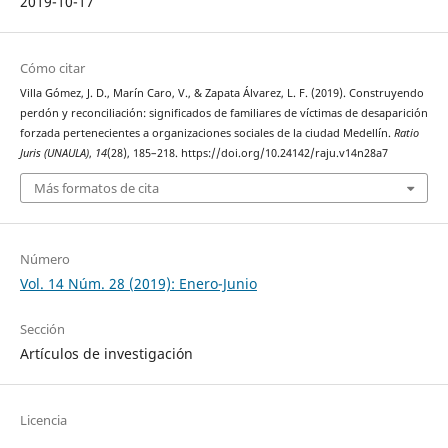
2019-10-17
Cómo citar
Villa Gómez, J. D., Marín Caro, V., & Zapata Álvarez, L. F. (2019). Construyendo
perdón y reconciliación: significados de familiares de víctimas de desaparición
forzada pertenecientes a organizaciones sociales de la ciudad Medellín.
Ratio
Juris (UNAULA)
,
14
(28), 185–218. https://doi.org/10.24142/raju.v14n28a7
Más formatos de cita
Número
Vol. 14 Núm. 28 (2019): Enero-Junio
Sección
Artículos de investigación
Licencia