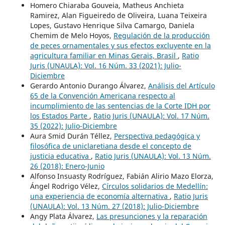
Homero Chiaraba Gouveia, Matheus Anchieta
Ramirez, Alan Figueiredo de Oliveira, Luana Teixeira
Lopes, Gustavo Henrique Silva Camargo, Daniela
Chemim de Melo Hoyos,
Regulación de la producción
de peces ornamentales y sus efectos excluyente en la
agricultura familiar en Minas Gerais, Brasil
,
Ratio
Juris (UNAULA): Vol. 16 Núm. 33 (2021): Julio-
Diciembre
Gerardo Antonio Durango Álvarez,
Análisis del Artículo
65 de la Convención Americana respecto al
incumplimiento de las sentencias de la Corte IDH por
los Estados Parte
,
Ratio Juris (UNAULA): Vol. 17 Núm.
35 (2022): Julio-Diciembre
Aura Smid Durán Téllez,
Perspectiva pedagógica y
filosófica de uniclaretiana desde el concepto de
justicia educativa
,
Ratio Juris (UNAULA): Vol. 13 Núm.
26 (2018): Enero-Junio
Alfonso Insuasty Rodríguez, Fabián Alirio Mazo Elorza,
Ángel Rodrigo Vélez,
Círculos solidarios de Medellín:
una experiencia de economía alternativa
,
Ratio Juris
(UNAULA): Vol. 13 Núm. 27 (2018): Julio-Diciembre
Angy Plata Álvarez,
Las presunciones y la reparación