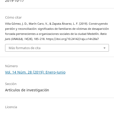
2019-10-17
Cómo citar
Villa Gómez, J. D., Marín Caro, V., & Zapata Álvarez, L. F. (2019). Construyendo
perdón y reconciliación: significados de familiares de víctimas de desaparición
forzada pertenecientes a organizaciones sociales de la ciudad Medellín.
Ratio
Juris (UNAULA)
,
14
(28), 185–218. https://doi.org/10.24142/raju.v14n28a7
Más formatos de cita
Número
Vol. 14 Núm. 28 (2019): Enero-Junio
Sección
Artículos de investigación
Licencia