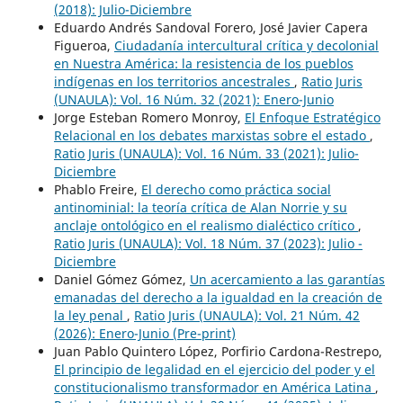
(2018): Julio-Diciembre
Eduardo Andrés Sandoval Forero, José Javier Capera
Figueroa,
Ciudadanía intercultural crítica y decolonial
en Nuestra América: la resistencia de los pueblos
indígenas en los territorios ancestrales
,
Ratio Juris
(UNAULA): Vol. 16 Núm. 32 (2021): Enero-Junio
Jorge Esteban Romero Monroy,
El Enfoque Estratégico
Relacional en los debates marxistas sobre el estado
,
Ratio Juris (UNAULA): Vol. 16 Núm. 33 (2021): Julio-
Diciembre
Phablo Freire,
El derecho como práctica social
antinominial: la teoría crítica de Alan Norrie y su
anclaje ontológico en el realismo dialéctico crítico
,
Ratio Juris (UNAULA): Vol. 18 Núm. 37 (2023): Julio -
Diciembre
Daniel Gómez Gómez,
Un acercamiento a las garantías
emanadas del derecho a la igualdad en la creación de
la ley penal
,
Ratio Juris (UNAULA): Vol. 21 Núm. 42
(2026): Enero-Junio (Pre-print)
Juan Pablo Quintero López, Porfirio Cardona-Restrepo,
El principio de legalidad en el ejercicio del poder y el
constitucionalismo transformador en América Latina
,