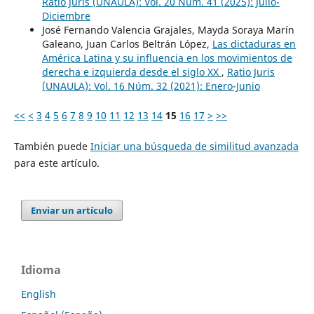
Ratio Juris (UNAULA): Vol. 20 Núm. 41 (2025): Julio-
Diciembre
José Fernando Valencia Grajales, Mayda Soraya Marín
Galeano, Juan Carlos Beltrán López,
Las dictaduras en
América Latina y su influencia en los movimientos de
derecha e izquierda desde el siglo XX
,
Ratio Juris
(UNAULA): Vol. 16 Núm. 32 (2021): Enero-Junio
<<
<
3
4
5
6
7
8
9
10
11
12
13
14
15
16
17
>
>>
También puede
Iniciar una búsqueda de similitud avanzada
para este artículo.
Enviar un artículo
Idioma
English