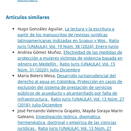
Artículos similares
Hugo González Aguilar,
La lectura y la escritura a
partir de los manuscritos de revistas jurídicas
latinoamericanas indizadas en Scopus y Wos
,
Ratio
Juris (UNAULA): Vol. 19 Núm. 38 (2024): Enero-Junio
Andrea Gómez Muñoz,
Efectividad de las medidas de
protección a mujeres víctimas de violencia basada en
género en Medellín
,
Ratio Juris (UNAULA): Vol. 15
Núm. 31 (2020): Julio-Diciembre
María Botero Mesa,
Desarrollo jurisprudencial del
derecho al agua en Colombia. Protección en casos de
exclusión del sistema de prestación de servicios
públicos de acueducto y alcantarillado por falta de
infraestructura
,
Ratio Juris (UNAULA): Vol. 13 Núm. 27
(2018): Julio-Diciembre
José Fernando Valencia Grajales, Mayda Soraya Marín
Galeano,
Investigación teórica, dogmática,
hermenéutica, doctrinal y empírica de las ciencias
jurídicas
,
Ratio Juris (UNAULA): Vol. 13 Núm. 27