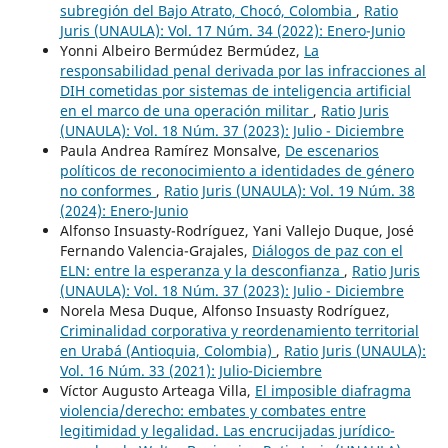
subregión del Bajo Atrato, Chocó, Colombia
,
Ratio
Juris (UNAULA): Vol. 17 Núm. 34 (2022): Enero-Junio
Yonni Albeiro Bermúdez Bermúdez,
La
responsabilidad penal derivada por las infracciones al
DIH cometidas por sistemas de inteligencia artificial
en el marco de una operación militar
,
Ratio Juris
(UNAULA): Vol. 18 Núm. 37 (2023): Julio - Diciembre
Paula Andrea Ramírez Monsalve,
De escenarios
políticos de reconocimiento a identidades de género
no conformes
,
Ratio Juris (UNAULA): Vol. 19 Núm. 38
(2024): Enero-Junio
Alfonso Insuasty-Rodríguez, Yani Vallejo Duque, José
Fernando Valencia-Grajales,
Diálogos de paz con el
ELN: entre la esperanza y la desconfianza
,
Ratio Juris
(UNAULA): Vol. 18 Núm. 37 (2023): Julio - Diciembre
Norela Mesa Duque, Alfonso Insuasty Rodríguez,
Criminalidad corporativa y reordenamiento territorial
en Urabá (Antioquia, Colombia)
,
Ratio Juris (UNAULA):
Vol. 16 Núm. 33 (2021): Julio-Diciembre
Víctor Augusto Arteaga Villa,
El imposible diafragma
violencia/derecho: embates y combates entre
legitimidad y legalidad. Las encrucijadas jurídico-