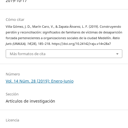
2019-10-17
Cómo citar
Villa Gómez, J. D., Marín Caro, V., & Zapata Álvarez, L. F. (2019). Construyendo
perdón y reconciliación: significados de familiares de víctimas de desaparición
forzada pertenecientes a organizaciones sociales de la ciudad Medellín.
Ratio
Juris (UNAULA)
,
14
(28), 185–218. https://doi.org/10.24142/raju.v14n28a7
Más formatos de cita
Número
Vol. 14 Núm. 28 (2019): Enero-Junio
Sección
Artículos de investigación
Licencia