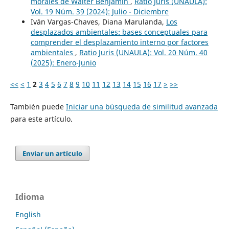
morales de Walter Benjamin
,
Ratio Juris (UNAULA):
Vol. 19 Núm. 39 (2024): Julio - Diciembre
Iván Vargas-Chaves, Diana Marulanda,
Los
desplazados ambientales: bases conceptuales para
comprender el desplazamiento interno por factores
ambientales
,
Ratio Juris (UNAULA): Vol. 20 Núm. 40
(2025): Enero-Junio
<<
<
1
2
3
4
5
6
7
8
9
10
11
12
13
14
15
16
17
>
>>
También puede
Iniciar una búsqueda de similitud avanzada
para este artículo.
Enviar un artículo
Idioma
English