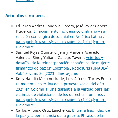
Artículos similares
Eduardo Andrés Sandoval Forero, José Javier Capera
Figueroa,
El movimiento indígena colombiano y su
relación con el giro decolonial en América Latina
,
Ratio Juris (UNAULA): Vol. 13 Núm. 27 (2018): Julio-
Diciembre
Samuel Rojas Quintero, Jenny Marcela Acevedo
Valencia, Sindy Yuliana Gallego Tavera,
Aciertos y
desafíos de la reincorporación económica de mujeres
firmantes de paz en Colombia
,
Ratio Juris (UNAULA):
Vol. 18 Núm. 36 (2023): Enero-Junio
Kelly Natalia Melo Andrade, Luis Alfonso Torres Eraso,
La memoria colectiva de la protesta social del año
2021 en Colombia. Una garantía a la verdad para las
víctimas de violaciones de los derechos humanos
,
Ratio Juris (UNAULA): Vol. 19 Núm. 39 (2024): Julio -
Diciembre
Carlos Alfonso Ortiz Lancheros,
Entre la fragilidad de
la paz y la persistencia de la guerra: El caso de la