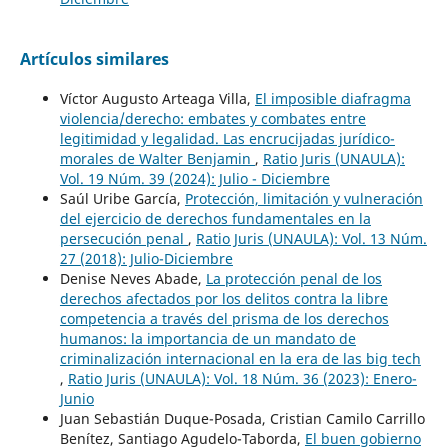
Artículos similares
Víctor Augusto Arteaga Villa,
El imposible diafragma
violencia/derecho: embates y combates entre
legitimidad y legalidad. Las encrucijadas jurídico-
morales de Walter Benjamin
,
Ratio Juris (UNAULA):
Vol. 19 Núm. 39 (2024): Julio - Diciembre
Saúl Uribe García,
Protección, limitación y vulneración
del ejercicio de derechos fundamentales en la
persecución penal
,
Ratio Juris (UNAULA): Vol. 13 Núm.
27 (2018): Julio-Diciembre
Denise Neves Abade,
La protección penal de los
derechos afectados por los delitos contra la libre
competencia a través del prisma de los derechos
humanos: la importancia de un mandato de
criminalización internacional en la era de las big tech
,
Ratio Juris (UNAULA): Vol. 18 Núm. 36 (2023): Enero-
Junio
Juan Sebastián Duque-Posada, Cristian Camilo Carrillo
Benítez, Santiago Agudelo-Taborda,
El buen gobierno