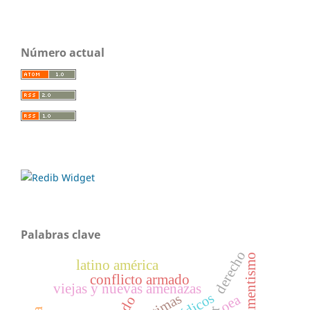
Número actual
Palabras clave
derecho
armamentismo
latino américa
conflicto armado
viejas y nuevas amenazas
médicos
victimas
oea