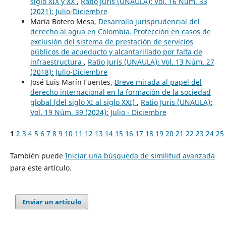
siglo XIX y XX
,
Ratio Juris (UNAULA): Vol. 16 Núm. 33
(2021): Julio-Diciembre
María Botero Mesa,
Desarrollo jurisprudencial del
derecho al agua en Colombia. Protección en casos de
exclusión del sistema de prestación de servicios
públicos de acueducto y alcantarillado por falta de
infraestructura
,
Ratio Juris (UNAULA): Vol. 13 Núm. 27
(2018): Julio-Diciembre
José Luis Marín Fuentes,
Breve mirada al papel del
derecho internacional en la formación de la sociedad
global (del siglo XI al siglo XXI)
,
Ratio Juris (UNAULA):
Vol. 19 Núm. 39 (2024): Julio - Diciembre
1
2
3
4
5
6
7
8
9
10
11
12
13
14
15
16
17
18
19
20
21
22
23
24
25
También puede
Iniciar una búsqueda de similitud avanzada
para este artículo.
Enviar un artículo