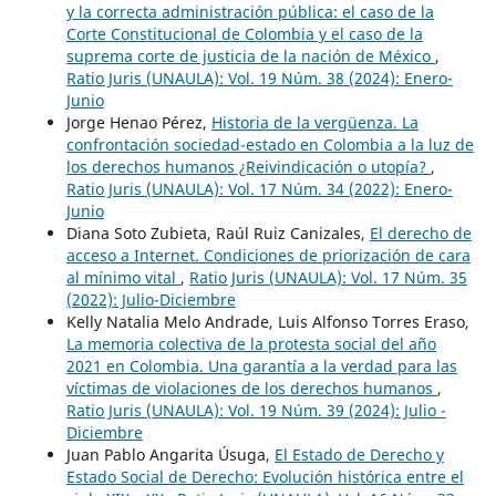
y la correcta administración pública: el caso de la
Corte Constitucional de Colombia y el caso de la
suprema corte de justicia de la nación de México
,
Ratio Juris (UNAULA): Vol. 19 Núm. 38 (2024): Enero-
Junio
Jorge Henao Pérez,
Historia de la vergüenza. La
confrontación sociedad-estado en Colombia a la luz de
los derechos humanos ¿Reivindicación o utopía?
,
Ratio Juris (UNAULA): Vol. 17 Núm. 34 (2022): Enero-
Junio
Diana Soto Zubieta, Raúl Ruiz Canizales,
El derecho de
acceso a Internet. Condiciones de priorización de cara
al mínimo vital
,
Ratio Juris (UNAULA): Vol. 17 Núm. 35
(2022): Julio-Diciembre
Kelly Natalia Melo Andrade, Luis Alfonso Torres Eraso,
La memoria colectiva de la protesta social del año
2021 en Colombia. Una garantía a la verdad para las
víctimas de violaciones de los derechos humanos
,
Ratio Juris (UNAULA): Vol. 19 Núm. 39 (2024): Julio -
Diciembre
Juan Pablo Angarita Úsuga,
El Estado de Derecho y
Estado Social de Derecho: Evolución histórica entre el