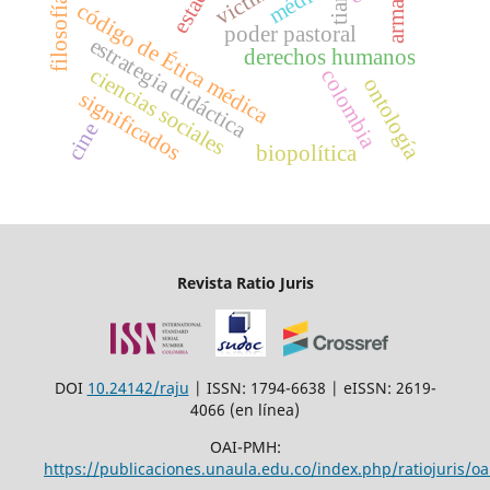
estado
filosofía
tiar
código de Ética médica
poder pastoral
estrategia didáctica
derechos humanos
ciencias sociales
colombia
ontología
significados
cine
biopolítica
Revista Ratio Juris
DOI
10.24142/raju
| ISSN: 1794-6638 | eISSN: 2619-
4066 (en línea)
OAI-PMH:
https://publicaciones.unaula.edu.co/index.php/ratiojuris/oa