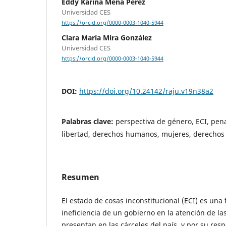
Eddy Karina Mena Pérez
Universidad CES
https://orcid.org/0000-0003-1040-5944
Clara María Mira González
Universidad CES
https://orcid.org/0000-0003-1040-5944
DOI:
https://doi.org/10.24142/raju.v19n38a2
Palabras clave:
perspectiva de género, ECI, pena
libertad, derechos humanos, mujeres, derecho
Resumen
El estado de cosas inconstitucional (ECI) es una
ineficiencia de un gobierno en la atención de l
presentan en las cárceles del país, y por su res