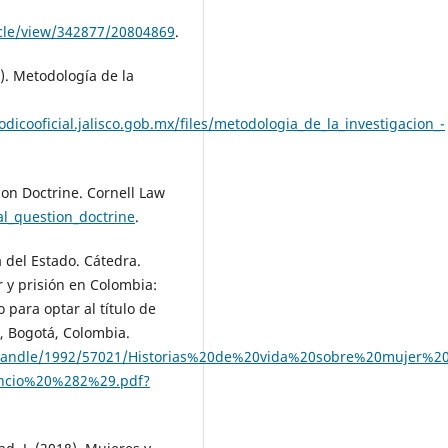
icle/view/342877/20804869
.
4). Metodología de la
iodicooficial.jalisco.gob.mx/files/metodologia_de_la_investigacion_-
tion Doctrine. Cornell Law
al_question_doctrine
.
 del Estado. Cátedra.
er y prisión en Colombia:
 para optar al título de
o, Bogotá, Colombia.
eam/handle/1992/57021/Historias%20de%20vida%20sobre%20mujer
ncio%20%282%29.pdf?