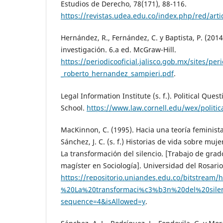
Estudios de Derecho, 78(171), 88-116.
https://revistas.udea.edu.co/index.php/red/art
Hernández, R., Fernández, C. y Baptista, P. (201
investigación. 6.a ed. McGraw-Hill.
https://periodicooficial.jalisco.gob.mx/sites/per
_roberto_hernandez_sampieri.pdf
.
Legal Information Institute (s. f.). Political Ques
School.
https://www.law.cornell.edu/wex/politic
MacKinnon, C. (1995). Hacia una teoría feminista
Sánchez, J. C. (s. f.) Historias de vida sobre muj
La transformación del silencio. [Trabajo de grado
magíster en Sociología]. Universidad del Rosari
https://repositorio.uniandes.edu.co/bitstr
%20La%20transformaci%c3%b3n%20del%20sile
sequence=4&isAllowed=y
.