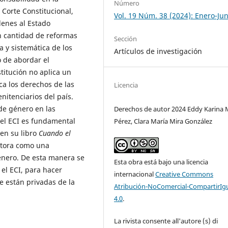
Número
Corte Constitucional,
Vol. 19 Núm. 38 (2024): Enero-Jun
denes al Estado
n cantidad de reformas
Sección
a y sistemática de los
Artículos de investigación
 de abordar el
stitución no aplica un
a los derechos de las
Licencia
nitenciarios del país.
de género en las
Derechos de autor 2024 Eddy Karina
 el ECI es fundamental
Pérez, Clara María Mira González
en su libro
Cuando el
utora como una
énero. De esta manera se
Esta obra está bajo una licencia
el ECI, para hacer
internacional
Creative Commons
e están privadas de la
Atribución-NoComercial-CompartirIg
4.0
.
La rivista consente all'autore (s) di