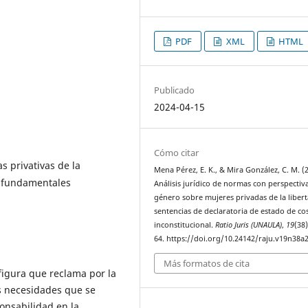
PDF
XML
HTML
Publicado
2024-04-15
Cómo citar
s privativas de la
Mena Pérez, E. K., & Mira González, C. M. (
s fundamentales
Análisis jurídico de normas con perspectiv
género sobre mujeres privadas de la liber
sentencias de declaratoria de estado de co
inconstitucional.
Ratio Juris (UNAULA)
,
19
(38)
64. https://doi.org/10.24142/raju.v19n38a
Más formatos de cita
 figura que reclama por la
as necesidades que se
ponsabilidad en la