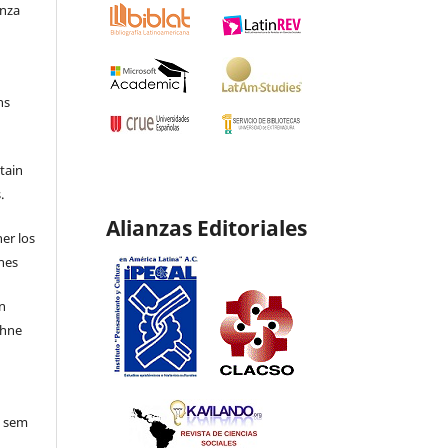
enza
ns
etain
.
Alianzas Editoriales
ner los
ones
en
ohne
o sem