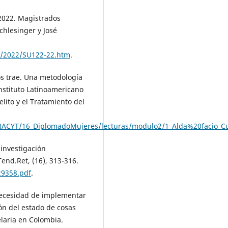
 2022. Magistrados
chlesinger y José
ia/2022/SU122-22.htm
.
os trae. Una metodología
Instituto Latinoamericano
lito y el Tratamiento del
ACYT/16_DiplomadoMujeres/lecturas/modulo2/1_Alda%20facio_Cu
 investigación
Tend.Ret, (16), 313-316.
29358.pdf
.
 necesidad de implementar
ón del estado de cosas
elaria en Colombia.