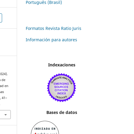
Português (Brasil)
Formatos Revista Ratio Juris
Información para autores
Indexaciones
2024).
a de
tad en
sas
, 41–
2
Bases de datos