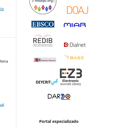
io
 Mena
ual
Portal especializado