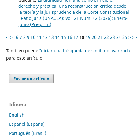
derecho y práctica: Una reconstrucción crítica desde
la teoría y la jurisprudencia de la Corte Constitucional
,
Ratio Juris (UNAULA): Vol. 21 Núm. 42 (2026): Enero-
Junio (Pre-print)
<<
<
6
7
8
9
10
11
12
13
14
15
16
17
18
19
20
21
22
23
24
25
>
>>
También puede
Iniciar una búsqueda de similitud avanzada
para este artículo.
Enviar un artículo
Idioma
English
Español (España)
Português (Brasil)