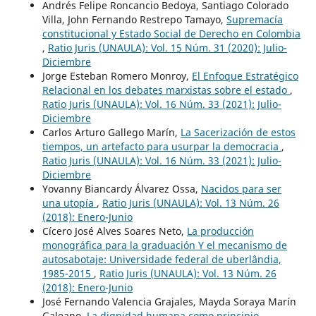
Andrés Felipe Roncancio Bedoya, Santiago Colorado
Villa, John Fernando Restrepo Tamayo,
Supremacía
constitucional y Estado Social de Derecho en Colombia
,
Ratio Juris (UNAULA): Vol. 15 Núm. 31 (2020): Julio-
Diciembre
Jorge Esteban Romero Monroy,
El Enfoque Estratégico
Relacional en los debates marxistas sobre el estado
,
Ratio Juris (UNAULA): Vol. 16 Núm. 33 (2021): Julio-
Diciembre
Carlos Arturo Gallego Marín,
La Sacerización de estos
tiempos, un artefacto para usurpar la democracia
,
Ratio Juris (UNAULA): Vol. 16 Núm. 33 (2021): Julio-
Diciembre
Yovanny Biancardy Álvarez Ossa,
Nacidos para ser
una utopía
,
Ratio Juris (UNAULA): Vol. 13 Núm. 26
(2018): Enero-Junio
Cícero José Alves Soares Neto,
La producción
monográfica para la graduación Y el mecanismo de
autosabotaje: Universidade federal de uberlândia,
1985-2015
,
Ratio Juris (UNAULA): Vol. 13 Núm. 26
(2018): Enero-Junio
José Fernando Valencia Grajales, Mayda Soraya Marín
Galeano,
La dignidad humana como principio,