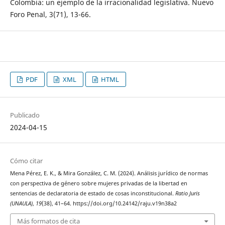
Colombia: un ejemplo de la irracionalidad legislativa. Nuevo
Foro Penal, 3(71), 13-66.
PDF
XML
HTML
Publicado
2024-04-15
Cómo citar
Mena Pérez, E. K., & Mira González, C. M. (2024). Análisis jurídico de normas
con perspectiva de género sobre mujeres privadas de la libertad en
sentencias de declaratoria de estado de cosas inconstitucional.
Ratio Juris
(UNAULA)
,
19
(38), 41–64. https://doi.org/10.24142/raju.v19n38a2
Más formatos de cita