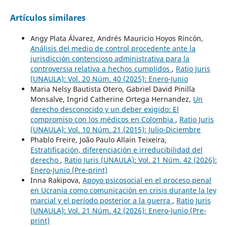
Artículos similares
Angy Plata Álvarez, Andrés Mauricio Hoyos Rincón,
Análisis del medio de control procedente ante la
jurisdicción contencioso administrativa para la
controversia relativa a hechos cumplidos
,
Ratio Juris
(UNAULA): Vol. 20 Núm. 40 (2025): Enero-Junio
Maria Nelsy Bautista Otero, Gabriel David Pinilla
Monsalve, Ingrid Catherine Ortega Hernandez,
Un
derecho desconocido y un deber exigido: El
compromiso con los médicos en Colombia
,
Ratio Juris
(UNAULA): Vol. 10 Núm. 21 (2015): Julio-Diciembre
Phablo Freire, João Paulo Allain Teixeira,
Estratificación, diferenciación e irreducibilidad del
derecho
,
Ratio Juris (UNAULA): Vol. 21 Núm. 42 (2026):
Enero-Junio (Pre-print)
Inna Rakipova,
Apoyo psicosocial en el proceso penal
en Ucrania como comunicación en crisis durante la ley
marcial y el período posterior a la guerra
,
Ratio Juris
(UNAULA): Vol. 21 Núm. 42 (2026): Enero-Junio (Pre-
print)