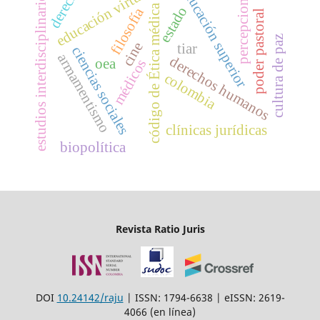
derecho
educación superior
educación virtual
percepciones
estudios interdisciplinarios
código de Ética médica
estado
filosofía
poder pastoral
cultura de paz
cine
tiar
ciencias sociales
armamentismo
derechos humanos
oea
médicos
colombia
clínicas jurídicas
biopolítica
Revista Ratio Juris
DOI
10.24142/raju
| ISSN: 1794-6638 | eISSN: 2619-
4066 (en línea)