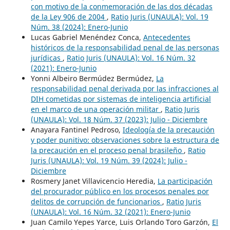
con motivo de la conmemoración de las dos décadas
de la Ley 906 de 2004
,
Ratio Juris (UNAULA): Vol. 19
Núm. 38 (2024): Enero-Junio
Lucas Gabriel Menéndez Conca,
Antecedentes
históricos de la responsabilidad penal de las personas
jurídicas
,
Ratio Juris (UNAULA): Vol. 16 Núm. 32
(2021): Enero-Junio
Yonni Albeiro Bermúdez Bermúdez,
La
responsabilidad penal derivada por las infracciones al
DIH cometidas por sistemas de inteligencia artificial
en el marco de una operación militar
,
Ratio Juris
(UNAULA): Vol. 18 Núm. 37 (2023): Julio - Diciembre
Anayara Fantinel Pedroso,
Ideología de la precaución
y poder punitivo: observaciones sobre la estructura de
la precaución en el proceso penal brasileño
,
Ratio
Juris (UNAULA): Vol. 19 Núm. 39 (2024): Julio -
Diciembre
Rosmery Janet Villavicencio Heredia,
La participación
del procurador público en los procesos penales por
delitos de corrupción de funcionarios
,
Ratio Juris
(UNAULA): Vol. 16 Núm. 32 (2021): Enero-Junio
Juan Camilo Yepes Yarce, Luis Orlando Toro Garzón,
El