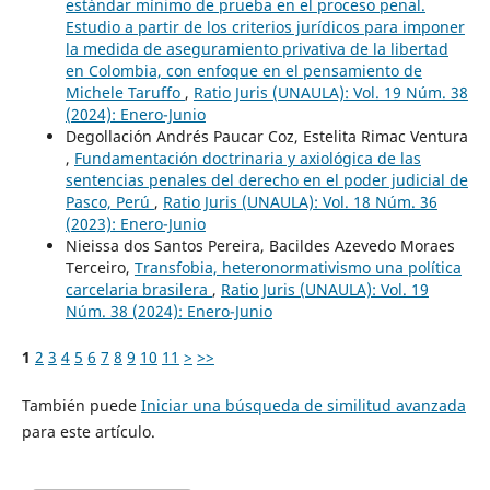
estándar mínimo de prueba en el proceso penal.
Estudio a partir de los criterios jurídicos para imponer
la medida de aseguramiento privativa de la libertad
en Colombia, con enfoque en el pensamiento de
Michele Taruffo
,
Ratio Juris (UNAULA): Vol. 19 Núm. 38
(2024): Enero-Junio
Degollación Andrés Paucar Coz, Estelita Rimac Ventura
,
Fundamentación doctrinaria y axiológica de las
sentencias penales del derecho en el poder judicial de
Pasco, Perú
,
Ratio Juris (UNAULA): Vol. 18 Núm. 36
(2023): Enero-Junio
Nieissa dos Santos Pereira, Bacildes Azevedo Moraes
Terceiro,
Transfobia, heteronormativismo una política
carcelaria brasilera
,
Ratio Juris (UNAULA): Vol. 19
Núm. 38 (2024): Enero-Junio
1
2
3
4
5
6
7
8
9
10
11
>
>>
También puede
Iniciar una búsqueda de similitud avanzada
para este artículo.