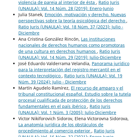
violencia de pareja al interior de ésta
,
Ratio Juris
(UNAULA): Vol. 14 Núm. 28 (2019): Enero-Junio
Julia Stanek,
Emoción, motivación y derecho. Nuevas
perspectivas sobre la teoría psicológica del derecho
,
Ratio Juris (UNAULA): Vol. 18 Núm. 37 (2023): Julio -
Diciembre
Ana Cristina González Rincón,
Las instituciones
nacionales de derechos humanos como promotoras
de una cultura en derechos humanos
,
Ratio Juris
(UNAULA): Vol. 14 Núm. 29 (2019): Julio-Diciembre
José Eduardo Valderrama Velandia,
Panorama jurídico
para la interpretación del registro mercantil en el
contexto tecnológico
,
Ratio Juris (UNAULA): Vol. 19
Núm. 39 (2024): Julio - Diciembre
Martín Agudelo Ramírez,
El recurso de amparo y el
tribunal constitucional español. Estudio sobre la tutela
procesal cualificada de protección de los derechos
fundamentales en el país ibérico
,
Ratio Juris
(UNAULA): Vol. 1 Núm. 3 (2005): Julio-Diciembre
Victor Nikiforovich Sidorov, Elena Victorovna Sidorova,
La anatomía jurídica de los obstáculos de
procedimiento al comercio exterior
,
Ratio Juris
(UNAULA): Vol. 16 Núm. 32 (2021): Enero-Junio