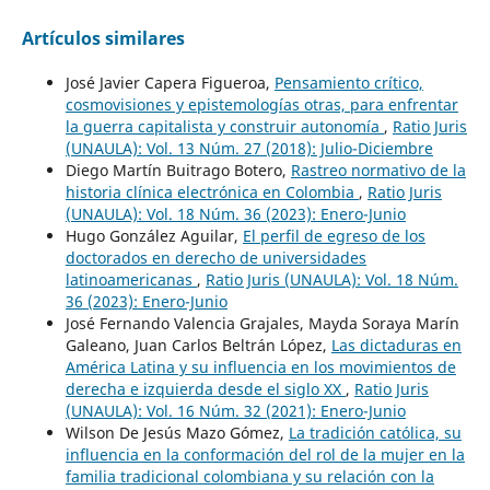
Artículos similares
José Javier Capera Figueroa,
Pensamiento crítico,
cosmovisiones y epistemologías otras, para enfrentar
la guerra capitalista y construir autonomía
,
Ratio Juris
(UNAULA): Vol. 13 Núm. 27 (2018): Julio-Diciembre
Diego Martín Buitrago Botero,
Rastreo normativo de la
historia clínica electrónica en Colombia
,
Ratio Juris
(UNAULA): Vol. 18 Núm. 36 (2023): Enero-Junio
Hugo González Aguilar,
El perfil de egreso de los
doctorados en derecho de universidades
latinoamericanas
,
Ratio Juris (UNAULA): Vol. 18 Núm.
36 (2023): Enero-Junio
José Fernando Valencia Grajales, Mayda Soraya Marín
Galeano, Juan Carlos Beltrán López,
Las dictaduras en
América Latina y su influencia en los movimientos de
derecha e izquierda desde el siglo XX
,
Ratio Juris
(UNAULA): Vol. 16 Núm. 32 (2021): Enero-Junio
Wilson De Jesús Mazo Gómez,
La tradición católica, su
influencia en la conformación del rol de la mujer en la
familia tradicional colombiana y su relación con la