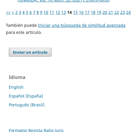
<<
<
2
3
4
5
6
7
8
9
10
11
12
13
14
15
16
17
18
19
20
21
22
23
24
También puede
Iniciar una búsqueda de similitud avanzada
para este artículo.
Enviar un artículo
Idioma
English
Español (España)
Português (Brasil)
Formatos Revista Ratio Juris