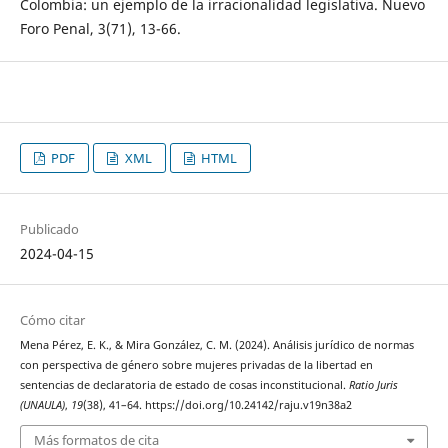
Colombia: un ejemplo de la irracionalidad legislativa. Nuevo
Foro Penal, 3(71), 13-66.
PDF
XML
HTML
Publicado
2024-04-15
Cómo citar
Mena Pérez, E. K., & Mira González, C. M. (2024). Análisis jurídico de normas
con perspectiva de género sobre mujeres privadas de la libertad en
sentencias de declaratoria de estado de cosas inconstitucional.
Ratio Juris
(UNAULA)
,
19
(38), 41–64. https://doi.org/10.24142/raju.v19n38a2
Más formatos de cita