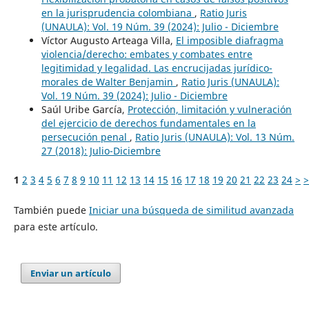
en la jurisprudencia colombiana
,
Ratio Juris
(UNAULA): Vol. 19 Núm. 39 (2024): Julio - Diciembre
Víctor Augusto Arteaga Villa,
El imposible diafragma
violencia/derecho: embates y combates entre
legitimidad y legalidad. Las encrucijadas jurídico-
morales de Walter Benjamin
,
Ratio Juris (UNAULA):
Vol. 19 Núm. 39 (2024): Julio - Diciembre
Saúl Uribe García,
Protección, limitación y vulneración
del ejercicio de derechos fundamentales en la
persecución penal
,
Ratio Juris (UNAULA): Vol. 13 Núm.
27 (2018): Julio-Diciembre
1
2
3
4
5
6
7
8
9
10
11
12
13
14
15
16
17
18
19
20
21
22
23
24
>
>
También puede
Iniciar una búsqueda de similitud avanzada
para este artículo.
Enviar un artículo