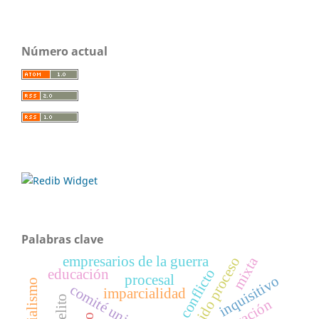
Número actual
Palabras clave
empresarios de la guerra
mixta
debido proceso
conflicto
educación
procesal
inquisitivo
colonialismo
comité universidad
imparcialidad
delito