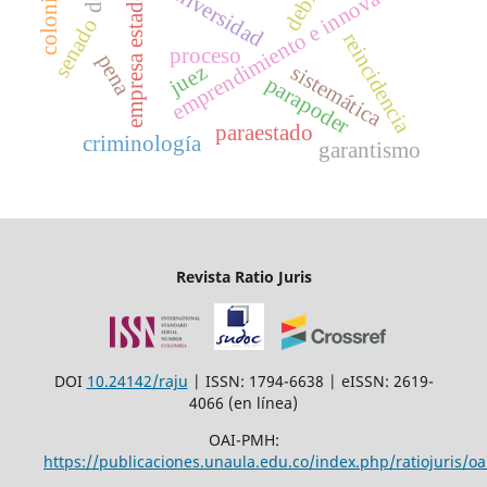
emprendimiento e innovación
empresa estado
senado
reincidencia
proceso
pena
sistemática
juez
parapoder
paraestado
criminología
garantismo
Revista Ratio Juris
DOI
10.24142/raju
| ISSN: 1794-6638 | eISSN: 2619-
4066 (en línea)
OAI-PMH:
https://publicaciones.unaula.edu.co/index.php/ratiojuris/oa