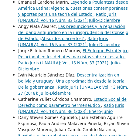
Emanuel Cardona Marín,
Leyendo a Poulantzas desde
América Latina: vigencia, cuestiones contemporáneas
y aportes para una teoría del Estado
,
Ratio Juris
(UNAULA): Vol. 16 Núm. 33 (2021): Julio-Diciembre
Angy Plata Álvarez,
Las presunciones y la reparación
del daño antijurídico en la jurisprudencia del Consejo
de Estado ¿Absurdos o aciertos?
,
Ratio Juris
(UNAULA): Vol. 16 Núm. 33 (2021): Julio-Diciembre
Jorge Esteban Romero Monroy,
El Enfoque Estratégico
Relacional en los debates marxistas sobre el estado
,
Ratio Juris (UNAULA): Vol. 16 Núm. 33 (2021): Julio-
Diciembre
Iván Mauricio Sánchez Díaz,
Descentralización en
bolivia y uruguay. Una aproximación desde la teoría
De la gobernanza
,
Ratio Juris (UNAULA): Vol. 13 Núm.
27 (2018): Julio-Diciembre
Catherine Yuliet Córdoba Chamorro,
Estado Social de
Derecho como parámetro hermenéutico
,
Ratio Juris
(UNAULA): Vol. 18 Núm. 36 (2023): Enero-Junio
Dany Steven Gómez Agudelo, Juan Esteban Aguirre
Espinosa, Paula Andrea Malavera Pineda, Bryan Stiven
Vásquez Moreno, Julián Camilo Giraldo Naranjo,
Flexibilización probatoria en casos de falsos positivos