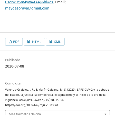
user=1x5m4ywAAAAJ&hl=es
. Email:
maydasoraya@gmail.com
PDF
HTML
XML
Publicado
2020-07-08
Cómo citar
Valencia-Grajales, J. F., & Marín-Galeano, M. S. (2020). SARS-CoV-2 y la debacle
del Estado, la justicia, la democracia, el capitalismo y el inicio de la era de la
vigilancia.
Ratio Juris (UNAULA)
,
15
(30), 15–34.
https://doi.org/10.24142/raju.v15n30a1
Más formatos de cita