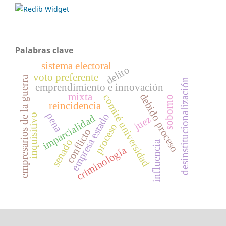
Palabras clave
sistema electoral
delito
voto preferente
empresarios de la guerra
desinstitucionalización
emprendimiento e innovación
mixta
debido proceso
comité universidad
soborno
reincidencia
pena
empresa estado
inquisitivo
imparcialidad
juez
proceso
conflicto
senado
influencia
criminología