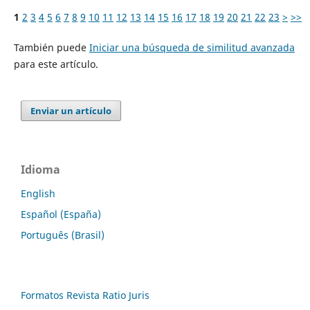
1
2
3
4
5
6
7
8
9
10
11
12
13
14
15
16
17
18
19
20
21
22
23
>
>>
También puede
Iniciar una búsqueda de similitud avanzada
para este artículo.
Enviar un artículo
Idioma
English
Español (España)
Português (Brasil)
Formatos Revista Ratio Juris