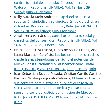
control judicial de la legislación según Jeremy
Waldron
,
Ratio Juris (UNAULA): Vol. 19 Núm. 39
(2024): Julio - Diciembre
Kelly Natalia Melo Andrade,
Papel del arte en la
reparación simbólica y reivindicación de derechos en
Colombia: Revisión sistemática
,
Ratio Juris (UNAULA):
Vol. 17 Núm. 35 (2022): Julio-Diciembre
Alexis Peña Fernández,
Constitucionalismo social y
derechos del consumidor
,
Ratio Juris (UNAULA): Vol.
16 Núm. 32 (2021): Enero-Junio
Natália de Souza Lisbôa, Lucas de Souza Prates, Ana
Laura Marques Gervásio,
Las luchas por los derechos
desde las epistemologías del Sur y el potencial del
Nuevo Constitucionalismo Latinoamericano
,
Ratio
Juris (UNAULA): Vol. 17 Núm. 34 (2022): Enero-Junio
Juan Sebastián Duque-Posada, Cristian Camilo Carrillo
Benítez, Santiago Agudelo-Taborda,
El buen gobierno
y la correcta administración pública: el caso de la
Corte Constitucional de Colombia y el caso de la
suprema corte de justicia de la nación de México
,
Ratio Juris (UNAULA): Vol. 19 Núm. 38 (2024): Enero-
Junio