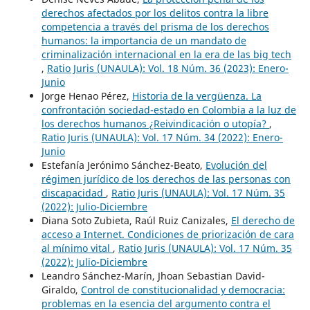
derechos afectados por los delitos contra la libre
competencia a través del prisma de los derechos
humanos: la importancia de un mandato de
criminalización internacional en la era de las big tech
,
Ratio Juris (UNAULA): Vol. 18 Núm. 36 (2023): Enero-
Junio
Jorge Henao Pérez,
Historia de la vergüenza. La
confrontación sociedad-estado en Colombia a la luz de
los derechos humanos ¿Reivindicación o utopía?
,
Ratio Juris (UNAULA): Vol. 17 Núm. 34 (2022): Enero-
Junio
Estefanía Jerónimo Sánchez-Beato,
Evolución del
régimen jurídico de los derechos de las personas con
discapacidad
,
Ratio Juris (UNAULA): Vol. 17 Núm. 35
(2022): Julio-Diciembre
Diana Soto Zubieta, Raúl Ruiz Canizales,
El derecho de
acceso a Internet. Condiciones de priorización de cara
al mínimo vital
,
Ratio Juris (UNAULA): Vol. 17 Núm. 35
(2022): Julio-Diciembre
Leandro Sánchez-Marín, Jhoan Sebastian David-
Giraldo,
Control de constitucionalidad y democracia:
problemas en la esencia del argumento contra el