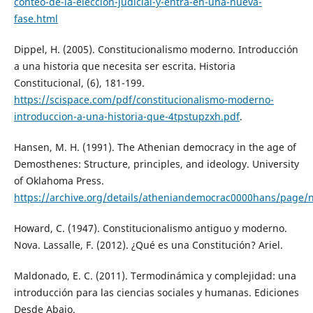
conteo-de-la-eleccion-judicial-y-entra-en-una-nueva-
fase.html
Dippel, H. (2005). Constitucionalismo moderno. Introducción
a una historia que necesita ser escrita. Historia
Constitucional, (6), 181-199.
https://scispace.com/pdf/constitucionalismo-moderno-
introduccion-a-una-historia-que-4tpstupzxh.pdf
.
Hansen, M. H. (1991). The Athenian democracy in the age of
Demosthenes: Structure, principles, and ideology. University
of Oklahoma Press.
https://archive.org/details/atheniandemocrac0000hans/page
Howard, C. (1947). Constitucionalismo antiguo y moderno.
Nova. Lassalle, F. (2012). ¿Qué es una Constitución? Ariel.
Maldonado, E. C. (2011). Termodinámica y complejidad: una
introducción para las ciencias sociales y humanas. Ediciones
Desde Abajo.