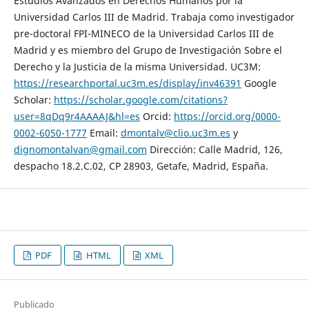
Estudios Avanzados en Derechos Humanos por la
Universidad Carlos III de Madrid. Trabaja como investigador
pre-doctoral FPI-MINECO de la Universidad Carlos III de
Madrid y es miembro del Grupo de Investigación Sobre el
Derecho y la Justicia de la misma Universidad. UC3M:
https://researchportal.uc3m.es/display/inv46391
Google
Scholar:
https://scholar.google.com/citations?
user=8qDq9r4AAAAJ&hl=es
Orcid:
https://orcid.org/0000-
0002-6050-1777
Email:
dmontalv@clio.uc3m.es
y
dignomontalvan@gmail.com
Dirección: Calle Madrid, 126,
despacho 18.2.C.02, CP 28903, Getafe, Madrid, España.
PDF
HTML
XML
Publicado