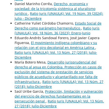
Daniel Marinho Corrêa,
Derecho, economía y
sociedad: de la tricotomía sistémica al pluralismo
jurídico
,
Ratio Juris (UNAULA): Vol. 19 Núm. 39 (2024):
Julio - Diciembre
Catherine Yuliet Córdoba Chamorro,
Estado Social de
Derecho como parámetro hermenéutico
,
Ratio Juris
(UNAULA): Vol. 18 Núm. 36 (2023): Enero-Junio
Eduardo Andrés Sandoval Forero, José Javier Capera
Figueroa,
El movimiento indígena colombiano y su
relación con el giro decolonial en América Latina
,
Ratio Juris (UNAULA): Vol. 13 Núm. 27 (2018): Julio-
Diciembre
María Botero Mesa,
Desarrollo jurisprudencial del
derecho al agua en Colombia. Protección en casos de
exclusión del sistema de prestación de servicios
públicos de acueducto y alcantarillado por falta de
infraestructura
,
Ratio Juris (UNAULA): Vol. 13 Núm. 27
(2018): Julio-Diciembre
Saúl Uribe García,
Protección, limitación y vulneración
del ejercicio de derechos fundamentales en la
persecución penal
,
Ratio Juris (UNAULA): Vol. 13 Núm.
27 (2018): Julio-Diciembre