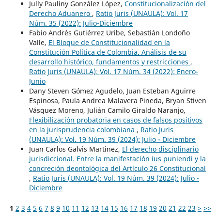
Jully Pauliny González López,
Constitucionalización del
Derecho Aduanero
,
Ratio Juris (UNAULA): Vol. 17
Núm. 35 (2022): Julio-Diciembre
Fabio Andrés Gutiérrez Uribe, Sebastián Londoño
Valle,
El Bloque de Constitucionalidad en la
Constitución Política de Colombia. Análisis de su
desarrollo histórico, fundamentos y restricciones
,
Ratio Juris (UNAULA): Vol. 17 Núm. 34 (2022): Enero-
Junio
Dany Steven Gómez Agudelo, Juan Esteban Aguirre
Espinosa, Paula Andrea Malavera Pineda, Bryan Stiven
Vásquez Moreno, Julián Camilo Giraldo Naranjo,
Flexibilización probatoria en casos de falsos positivos
en la jurisprudencia colombiana
,
Ratio Juris
(UNAULA): Vol. 19 Núm. 39 (2024): Julio - Diciembre
Juan Carlos Galvis Martinez,
El derecho disciplinario
jurisdiccional. Entre la manifestación ius puniendi y la
concreción deontológica del Artículo 26 Constitucional
,
Ratio Juris (UNAULA): Vol. 19 Núm. 39 (2024): Julio -
Diciembre
1
2
3
4
5
6
7
8
9
10
11
12
13
14
15
16
17
18
19
20
21
22
23
>
>>