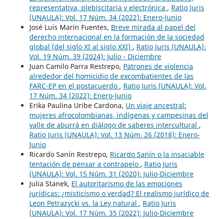
representativa, plebiscitaria y electrónica
,
Ratio Juris
(UNAULA): Vol. 17 Núm. 34 (2022): Enero-Junio
José Luis Marín Fuentes,
Breve mirada al papel del
derecho internacional en la formación de la sociedad
global (del siglo XI al siglo XXI)
,
Ratio Juris (UNAULA):
Vol. 19 Núm. 39 (2024): Julio - Diciembre
Juan Camilo Parra Restrepo,
Patrones de violencia
alrededor del homicidio de excombatientes de las
FARC-EP en el postacuerdo
,
Ratio Juris (UNAULA): Vol.
17 Núm. 34 (2022): Enero-Junio
Erika Paulina Uribe Cardona,
Un viaje ancestral:
mujeres afrocolombianas, indígenas y campesinas del
valle de aburrá en diálogo de saberes intercultural
,
Ratio Juris (UNAULA): Vol. 13 Núm. 26 (2018): Enero-
Junio
Ricardo Sanín Restrepo,
Ricardo Sanín o la insaciable
tentación de pensar a contrapelo
,
Ratio Juris
(UNAULA): Vol. 15 Núm. 31 (2020): Julio-Diciembre
Julia Stanek,
El autoritarismo de las emociones
jurídicas: ¿misticismo o verdad? El realismo jurídico de
Leon Petrazycki vs. la Ley natural
,
Ratio Juris
(UNAULA): Vol. 17 Núm. 35 (2022): Julio-Diciembre