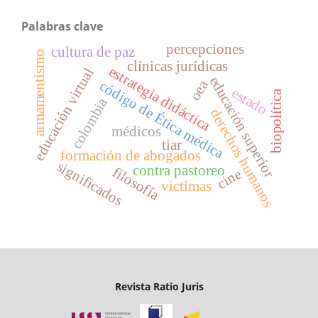
Palabras clave
percepciones
cultura de paz
armamentismo
clínicas jurídicas
estrategia didáctica
educación virtual
educación superior
oea
código de Ética médica
estado
biopolítica
colombia
derechos humanos
médicos
tiar
formación de abogados
significados
contra pastoreo
filosofía
cine
victimas
Revista Ratio Juris