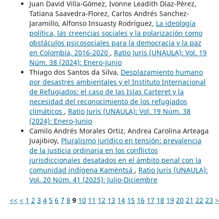
Juan David Villa-Gómez, Ivonne Leadith Díaz-Pérez,
Tatiana Saavedra-Florez, Carlos Andrés Sanchez-
Jaramillo, Alfonso Insuasty Rodríguez,
La ideología
política, las creencias sociales y la polarización como
obstáculos psicosociales para la democracia y la paz
en Colombia, 2016-2020
,
Ratio Juris (UNAULA): Vol. 19
Núm. 38 (2024): Enero-Junio
Thiago dos Santos da Silva,
Desplazamiento humano
por desastres ambientales y el Instituto Internacional
de Refugiados: el caso de las Islas Carteret y la
necesidad del reconocimiento de los refugiados
climáticos
,
Ratio Juris (UNAULA): Vol. 19 Núm. 38
(2024): Enero-Junio
Camilo Andrés Morales Ortiz, Andrea Carolina Arteaga
Juajibioy,
Pluralismo jurídico en tensión: prevalencia
de la justicia ordinaria en los conflictos
jurisdiccionales desatados en el ámbito penal con la
comunidad indígena Kamëntsá
,
Ratio Juris (UNAULA):
Vol. 20 Núm. 41 (2025): Julio-Diciembre
<<
<
1
2
3
4
5
6
7
8
9
10
11
12
13
14
15
16
17
18
19
20
21
22
23
>