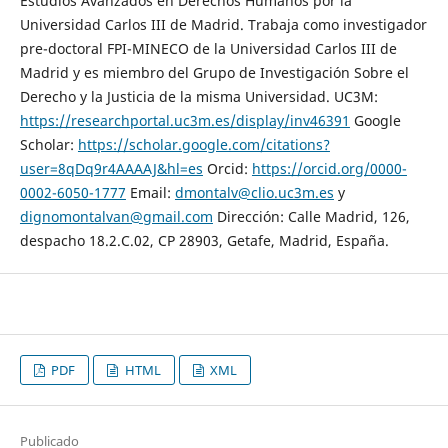
Estudios Avanzados en Derechos Humanos por la
Universidad Carlos III de Madrid. Trabaja como investigador
pre-doctoral FPI-MINECO de la Universidad Carlos III de
Madrid y es miembro del Grupo de Investigación Sobre el
Derecho y la Justicia de la misma Universidad. UC3M:
https://researchportal.uc3m.es/display/inv46391
Google
Scholar:
https://scholar.google.com/citations?
user=8qDq9r4AAAAJ&hl=es
Orcid:
https://orcid.org/0000-
0002-6050-1777
Email:
dmontalv@clio.uc3m.es
y
dignomontalvan@gmail.com
Dirección: Calle Madrid, 126,
despacho 18.2.C.02, CP 28903, Getafe, Madrid, España.
PDF
HTML
XML
Publicado