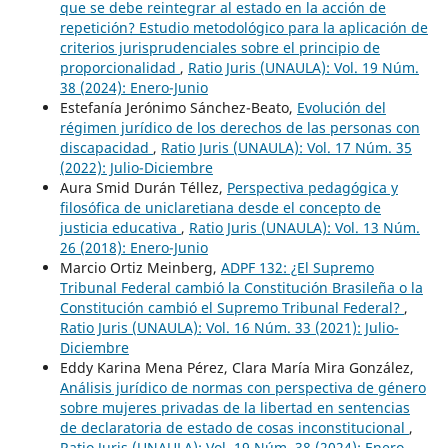
que se debe reintegrar al estado en la acción de
repetición? Estudio metodológico para la aplicación de
criterios jurisprudenciales sobre el principio de
proporcionalidad
,
Ratio Juris (UNAULA): Vol. 19 Núm.
38 (2024): Enero-Junio
Estefanía Jerónimo Sánchez-Beato,
Evolución del
régimen jurídico de los derechos de las personas con
discapacidad
,
Ratio Juris (UNAULA): Vol. 17 Núm. 35
(2022): Julio-Diciembre
Aura Smid Durán Téllez,
Perspectiva pedagógica y
filosófica de uniclaretiana desde el concepto de
justicia educativa
,
Ratio Juris (UNAULA): Vol. 13 Núm.
26 (2018): Enero-Junio
Marcio Ortiz Meinberg,
ADPF 132: ¿El Supremo
Tribunal Federal cambió la Constitución Brasileña o la
Constitución cambió el Supremo Tribunal Federal?
,
Ratio Juris (UNAULA): Vol. 16 Núm. 33 (2021): Julio-
Diciembre
Eddy Karina Mena Pérez, Clara María Mira González,
Análisis jurídico de normas con perspectiva de género
sobre mujeres privadas de la libertad en sentencias
de declaratoria de estado de cosas inconstitucional
,
Ratio Juris (UNAULA): Vol. 19 Núm. 38 (2024): Enero-