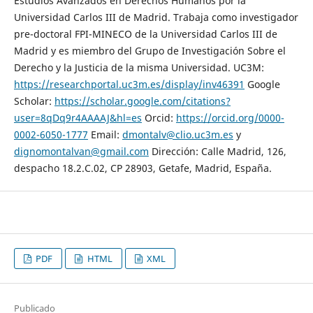
Estudios Avanzados en Derechos Humanos por la
Universidad Carlos III de Madrid. Trabaja como investigador
pre-doctoral FPI-MINECO de la Universidad Carlos III de
Madrid y es miembro del Grupo de Investigación Sobre el
Derecho y la Justicia de la misma Universidad. UC3M:
https://researchportal.uc3m.es/display/inv46391
Google
Scholar:
https://scholar.google.com/citations?
user=8qDq9r4AAAAJ&hl=es
Orcid:
https://orcid.org/0000-
0002-6050-1777
Email:
dmontalv@clio.uc3m.es
y
dignomontalvan@gmail.com
Dirección: Calle Madrid, 126,
despacho 18.2.C.02, CP 28903, Getafe, Madrid, España.
PDF
HTML
XML
Publicado