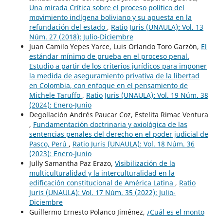
Una mirada Crítica sobre el proceso político del
movimiento indígena boliviano y su apuesta en la
refundación del estado
,
Ratio Juris (UNAULA): Vol. 13
Núm. 27 (2018): Julio-Diciembre
Juan Camilo Yepes Yarce, Luis Orlando Toro Garzón,
El
estándar mínimo de prueba en el proceso penal.
Estudio a partir de los criterios jurídicos para imponer
la medida de aseguramiento privativa de la libertad
en Colombia, con enfoque en el pensamiento de
Michele Taruffo
,
Ratio Juris (UNAULA): Vol. 19 Núm. 38
(2024): Enero-Junio
Degollación Andrés Paucar Coz, Estelita Rimac Ventura
,
Fundamentación doctrinaria y axiológica de las
sentencias penales del derecho en el poder judicial de
Pasco, Perú
,
Ratio Juris (UNAULA): Vol. 18 Núm. 36
(2023): Enero-Junio
Jully Samantha Paz Erazo,
Visibilización de la
multiculturalidad y la interculturalidad en la
edificación constitucional de América Latina
,
Ratio
Juris (UNAULA): Vol. 17 Núm. 35 (2022): Julio-
Diciembre
Guillermo Ernesto Polanco Jiménez,
¿Cuál es el monto