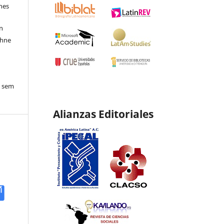
ones
en
ohne
o sem
Alianzas Editoriales