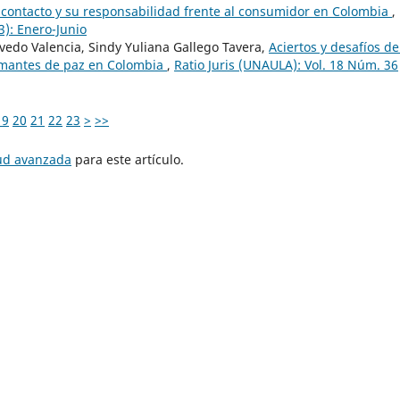
 contacto y su responsabilidad frente al consumidor en Colombia
,
3): Enero-Junio
vedo Valencia, Sindy Yuliana Gallego Tavera,
Aciertos y desafíos de
rmantes de paz en Colombia
,
Ratio Juris (UNAULA): Vol. 18 Núm. 36
19
20
21
22
23
>
>>
tud avanzada
para este artículo.