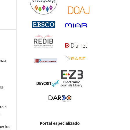
enza
ns
etain
.
Portal especializado
ner los