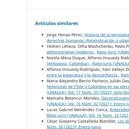
Artículos similares
Jorge Henao Pérez,
Historia de la vergüen
derechos humanos ¿Reivindicación o utop
Yevhen Leheza, Olha Mashchenko, Pavlo P
administrativo moderno
,
Ratio Juris (UNA
Norela Mesa Duque, Alfonso Insuasty Rod
(Antioquia, Colombia)
,
Ratio Juris (UNAULA
Alfonso Insuasty-Rodríguez, Yani Vallejo 
entre la esperanza y la desconfianza
,
Rati
Maria Alejandra Berrio Pacheco, Julián Da
feministas de Chile y Colombia en las elec
(UNAULA): Vol. 17 Núm. 35 (2022): Julio-D
Manuela Betancur Morales,
Deconstruyend
(UNAULA): Vol. 16 Núm. 32 (2021): Enero-J
Lucas Gabriel Menéndez Conca,
Anteceden
Ratio Juris (UNAULA): Vol. 16 Núm. 32 (202
César Giovanny Castañeda Blandón,
Los d
Núm. 36 (2023): Enero-Junio