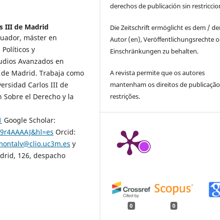
derechos de publicación sin restricci
s III de Madrid
Die Zeitschrift ermöglicht es dem / d
cuador, máster en
Autor (en), Veröffentlichungsrechte 
Políticos y
Einschränkungen zu behalten.
tudios Avanzados en
A revista permite que os autores
I de Madrid. Trabaja como
mantenham os direitos de publicaçã
ersidad Carlos III de
restrições.
 Sobre el Derecho y la
1
Google Scholar:
Dq9r4AAAAJ&hl=es
Orcid:
ontalv@clio.uc3m.es
y
drid, 126, despacho
0
0