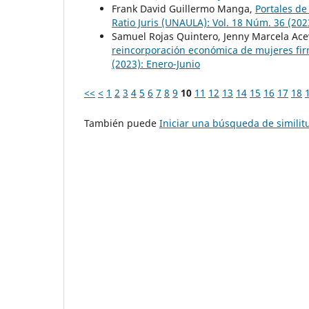
Frank David Guillermo Manga,
Portales de
Ratio Juris (UNAULA): Vol. 18 Núm. 36 (202
Samuel Rojas Quintero, Jenny Marcela Ace
reincorporación económica de mujeres fi
(2023): Enero-Junio
<<
<
1
2
3
4
5
6
7
8
9
10
11
12
13
14
15
16
17
18
También puede
Iniciar una búsqueda de simili