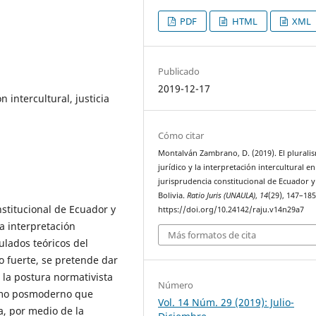
PDF
HTML
XML
Publicado
2019-12-17
n intercultural, justicia
Cómo citar
Montalván Zambrano, D. (2019). El plurali
jurídico y la interpretación intercultural en
jurisprudencia constitucional de Ecuador y
Bolivia.
Ratio Juris (UNAULA)
,
14
(29), 147–185
nstitucional de Ecuador y
https://doi.org/10.24142/raju.v14n29a7
la interpretación
Más formatos de cita
ulados teóricos del
co fuerte, se pretende dar
 la postura normativista
Número
lismo posmoderno que
Vol. 14 Núm. 29 (2019): Julio-
a, por medio de la