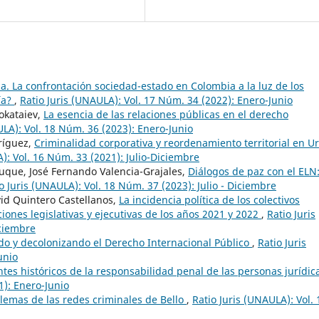
za. La confrontación sociedad-estado en Colombia a la luz de los
ía?
,
Ratio Juris (UNAULA): Vol. 17 Núm. 34 (2022): Enero-Junio
okataiev,
La esencia de las relaciones públicas en el derecho
ULA): Vol. 18 Núm. 36 (2023): Enero-Junio
ríguez,
Criminalidad corporativa y reordenamiento territorial en U
): Vol. 16 Núm. 33 (2021): Julio-Diciembre
Duque, José Fernando Valencia-Grajales,
Diálogos de paz con el ELN
o Juris (UNAULA): Vol. 18 Núm. 37 (2023): Julio - Diciembre
vid Quintero Castellanos,
La incidencia política de los colectivos
ciones legislativas y ejecutivas de los años 2021 y 2022
,
Ratio Juris
iciembre
o y decolonizando el Derecho Internacional Público
,
Ratio Juris
unio
tes históricos de la responsabilidad penal de las personas jurídi
1): Enero-Junio
ilemas de las redes criminales de Bello
,
Ratio Juris (UNAULA): Vol. 