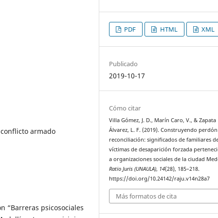
PDF
HTML
XML
Publicado
2019-10-17
Cómo citar
Villa Gómez, J. D., Marín Caro, V., & Zapata
Álvarez, L. F. (2019). Construyendo perdón
, conflicto armado
reconciliación: significados de familiares d
víctimas de desaparición forzada pertenec
a organizaciones sociales de la ciudad Mede
Ratio Juris (UNAULA)
,
14
(28), 185–218.
https://doi.org/10.24142/raju.v14n28a7
Más formatos de cita
ón “Barreras psicosociales