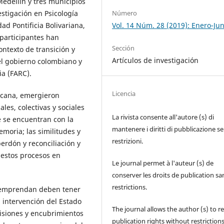
Medellín y tres municipios
Número
stigación en Psicología
Vol. 14 Núm. 28 (2019): Enero-Jun
dad Pontificia Bolivariana,
 participantes han
Sección
ontexto de transición y
Artículos de investigación
 el gobierno colombiano y
a (FARC).
Licencia
ericana, emergieron
les, colectivas y sociales
La rivista consente all'autore (s) di
ue se encuentran con la
mantenere i diritti di pubblicazione s
memoria; las similitudes y
restrizioni.
erdón y reconciliación y
r estos procesos en
Le journal permet à l'auteur (s) de
conserver les droits de publication sa
restrictions.
e emprendan deben tener
 intervención del Estado
The journal allows the author (s) to r
isiones y encubrimientos
publication rights without restrictions