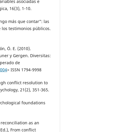
variables asociadas e
ca, 16(3), 1-10.
ngo más que contar”: las
 los testimonios públicos.
ñón, Ó. E. (2010).
ner y Gergen. Diversitas:
cuperado de
1004
> ISSN 1794-9998
ugh conflict resolution to
Psychology, 21(2), 351-365.
sychological foundations
 reconciliation as an
d.), From conflict