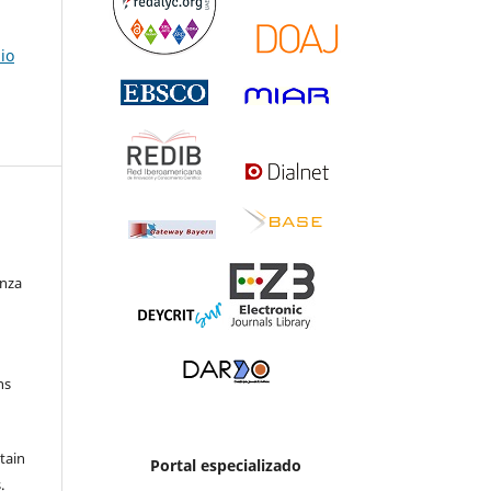
io
enza
ns
etain
Portal especializado
.