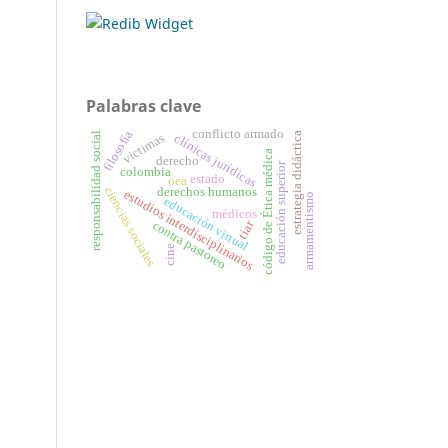
Palabras clave
conflicto armado
filosofía
estrategia didáctica
responsabilidad social
victimas
clínicas jurídicas
código de Ética médica
derecho
educación superior
colombia
estado
oea
ciencias sociales
derechos humanos
estudios interdisciplinarios
armamentismo
educación virtual
médicos
tiar
contra pastoreo
cine