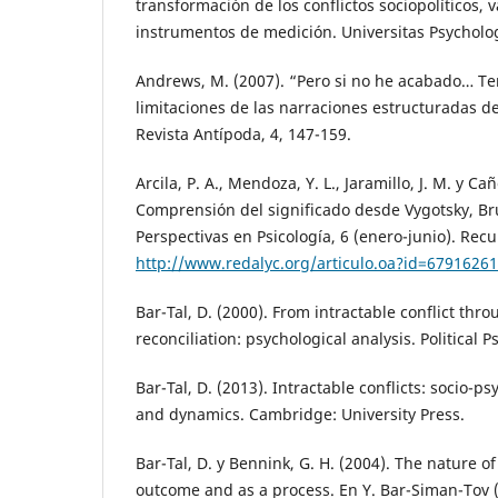
transformación de los conflictos sociopolíticos, 
instrumentos de medición. Universitas Psychologi
Andrews, M. (2007). “Pero si no he acabado… Te
limitaciones de las narraciones estructuradas de
Revista Antípoda, 4, 147-159.
Arcila, P. A., Mendoza, Y. L., Jaramillo, J. M. y Ca
Comprensión del significado desde Vygotsky, Bru
Perspectivas en Psicología, 6 (enero-junio). Re
http://www.redalyc.org/articulo.oa?id=6791626
Bar-Tal, D. (2000). From intractable conflict thro
reconciliation: psychological analysis. Political 
Bar-Tal, D. (2013). Intractable conflicts: socio-p
and dynamics. Cambridge: University Press.
Bar-Tal, D. y Bennink, G. H. (2004). The nature of
outcome and as a process. En Y. Bar-Siman-Tov (E