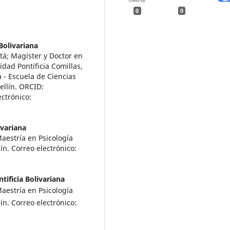
0
0
Bolivariana
otá; Magíster y Doctor en
idad Pontificia Comillas,
 - Escuela de Ciencias
ellín. ORCID:
ectrónico:
ivariana
aestría en Psicología
ín. Correo electrónico:
tificia Bolivariana
aestría en Psicología
ín. Correo electrónico: