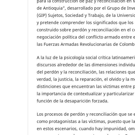
para la construcción de paz y reconciliación en 
de Antioquia”, desarrollado por el Grupo de Inve
(GIP) Sujetos, Sociedad y Trabajo, de la Universi
y pretende comprender los significados que los
construido sobre perdón y reconciliación en el c
negociación política del conflicto armado entre
las Fuerzas Armadas Revolucionarias de Colombi
A la luz de la psicología social crítica latinoam
discursos alrededor de las dimensiones individua
del perdón y la reconciliación, las relaciones q
verdad, la justicia, la reparación, el olvido y la 
distinciones que encuentran las víctimas entre p
la importancia de contextualizar y particulariza
función de la desaparición forzada.
Los procesos de perdón y reconciliación que s
como protagonistas a las víctimas, puesto que la
en estos escenarios, cuando hay impunidad, om