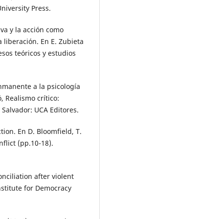
University Press.
iva y la acción como
 liberación. En E. Zubieta
cesos teóricos y estudios
inmanente a la psicología
, Realismo crítico:
 Salvador: UCA Editores.
tion. En D. Bloomfield, T.
nflict (pp.10-18).
nciliation after violent
nstitute for Democracy