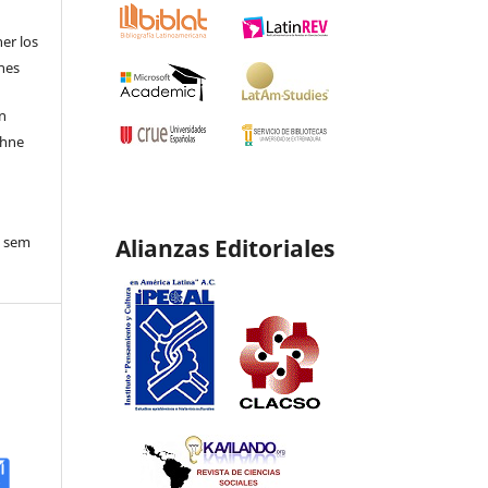
ner los
ones
en
ohne
o sem
Alianzas Editoriales