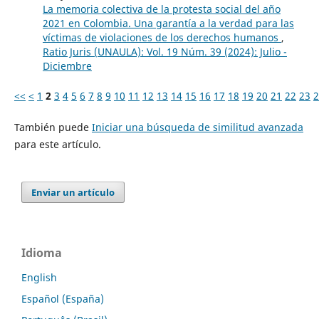
La memoria colectiva de la protesta social del año
2021 en Colombia. Una garantía a la verdad para las
víctimas de violaciones de los derechos humanos
,
Ratio Juris (UNAULA): Vol. 19 Núm. 39 (2024): Julio -
Diciembre
<<
<
1
2
3
4
5
6
7
8
9
10
11
12
13
14
15
16
17
18
19
20
21
22
23
2
También puede
Iniciar una búsqueda de similitud avanzada
para este artículo.
Enviar un artículo
Idioma
English
Español (España)