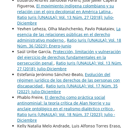
Eduardo Andrés Sandoval Forero, José Javier Capera
Figueroa,
El movimiento indígena colombiano y su
relación con el giro decolonial en América Latina
,
Ratio Juris (UNAULA): Vol. 13 Núm. 27 (2018): Julio-
Diciembre
Yevhen Leheza, Olha Mashchenko, Pavlo Pokataiev,
La
esencia de las relaciones públicas en el derecho
administrativo moderno
,
Ratio Juris (UNAULA): Vol. 18
Núm. 36 (2023): Enero-Junio
Saúl Uribe García,
Protección, limitación y vulneración
del ejercicio de derechos fundamentales en la
persecución penal
,
Ratio Juris (UNAULA): Vol. 13 Núm.
27 (2018): Julio-Diciembre
Estefanía Jerónimo Sánchez-Beato,
Evolución del
régimen jurídico de los derechos de las personas con
discapacidad
,
Ratio Juris (UNAULA): Vol. 17 Núm. 35
(2022): Julio-Diciembre
Phablo Freire,
El derecho como práctica social
antinominial: la teoría crítica de Alan Norrie y su
anclaje ontológico en el realismo dialéctico crítico
,
Ratio Juris (UNAULA): Vol. 18 Núm. 37 (2023): Julio -
Diciembre
Kelly Natalia Melo Andrade, Luis Alfonso Torres Eraso,