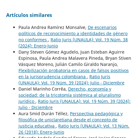
Artículos similares
Paula Andrea Ramírez Monsalve,
De escenarios
políticos de reconocimiento a identidades de género
no conformes
,
Ratio Juris (UNAULA): Vol. 19 Núm. 38
(2024): Enero-Junio
Dany Steven Gómez Agudelo, Juan Esteban Aguirre
Espinosa, Paula Andrea Malavera Pineda, Bryan Stiven
Vásquez Moreno, Julián Camilo Giraldo Naranjo,
Flexibilización probatoria en casos de falsos positivos
en la jurisprudencia colombiana
,
Ratio Juris
(UNAULA): Vol. 19 Núm. 39 (2024): Julio - Diciembre
Daniel Marinho Corrêa,
Derecho, economía y
sociedad: de la tricotomía sistémica al pluralismo
jurídico
,
Ratio Juris (UNAULA): Vol. 19 Núm. 39 (2024):
Julio - Diciembre
Aura Smid Durán Téllez,
Perspectiva pedagógica y
filosófica de uniclaretiana desde el concepto de
justicia educativa
,
Ratio Juris (UNAULA): Vol. 13 Núm.
26 (2018): Enero-Junio