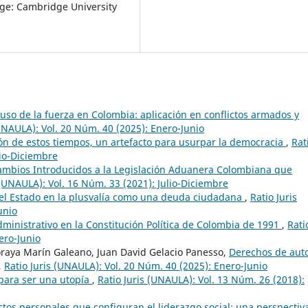
dge: Cambridge University
 uso de la fuerza en Colombia: aplicación en conflictos armados y
(UNAULA): Vol. 20 Núm. 40 (2025): Enero-Junio
ión de estos tiempos, un artefacto para usurpar la democracia
,
Rat
lio-Diciembre
Cambios Introducidos a la Legislación Aduanera Colombiana que
 (UNAULA): Vol. 16 Núm. 33 (2021): Julio-Diciembre
del Estado en la plusvalía como una deuda ciudadana
,
Ratio Juris
unio
dministrativo en la Constitución Política de Colombia de 1991
,
Rati
ero-Junio
oraya Marín Galeano, Juan David Gelacio Panesso,
Derechos de auto
,
Ratio Juris (UNAULA): Vol. 20 Núm. 40 (2025): Enero-Junio
para ser una utopía
,
Ratio Juris (UNAULA): Vol. 13 Núm. 26 (2018):
tos personales que configuran el liderazgo social: una perspectiv