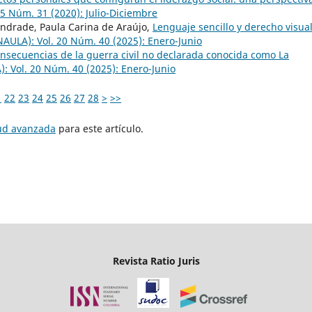
15 Núm. 31 (2020): Julio-Diciembre
 Andrade, Paula Carina de Araújo,
Lenguaje sencillo y derecho visua
UNAULA): Vol. 20 Núm. 40 (2025): Enero-Junio
nsecuencias de la guerra civil no declarada conocida como La
): Vol. 20 Núm. 40 (2025): Enero-Junio
1
22
23
24
25
26
27
28
>
>>
tud avanzada
para este artículo.
Revista Ratio Juris