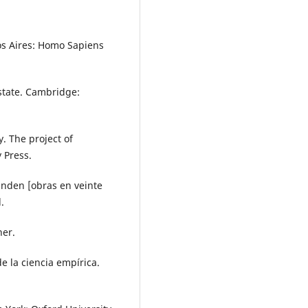
nos Aires: Homo Sapiens
 state. Cambridge:
. The project of
 Press.
änden [obras en veinte
.
ner.
de la ciencia empírica.