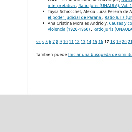
interpretativa
,
Ratio Juris (UNAULA): Vol. 
Taysa Schiocchet, Aléxia Luiza Pereira de
el poder judicial de Paraná
,
Ratio Juris (
Ana Cristina Morales Andrioly,
Causas y co
Violencia (1920-1960)
,
Ratio Juris (UNAULA
<<
<
5
6
7
8
9
10
11
12
13
14
15
16
17
18
19
20
2
También puede
Iniciar una búsqueda de simili