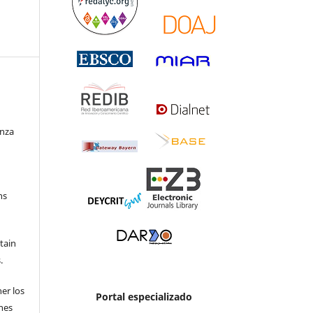
enza
ns
etain
.
ner los
Portal especializado
ones