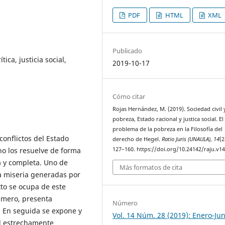
PDF
HTML
XML
Publicado
tica, justicia social,
2019-10-17
Cómo citar
Rojas Hernández, M. (2019). Sociedad civil 
pobreza, Estado racional y justica social. El
problema de la pobreza en la Filosofía del
onflictos del Estado
derecho de Hegel.
Ratio Juris (UNAULA)
,
14
(2
 no los resuelve de forma
127–160. https://doi.org/10.24142/raju.v1
a y completa. Uno de
Más formatos de cita
la miseria generadas por
to se ocupa de este
imero, presenta
Número
. En seguida se expone y
Vol. 14 Núm. 28 (2019): Enero-Jun
il estrechamente