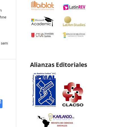
en
ohne
o sem
Alianzas Editoriales