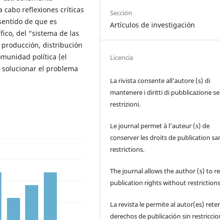
a cabo reflexiones críticas
Sección
sentido de que es
Artículos de investigación
fico, del “sistema de las
 producción, distribución
munidad política (el
Licencia
a solucionar el problema
La rivista consente all'autore (s) di
mantenere i diritti di pubblicazione s
restrizioni.
Le journal permet à l'auteur (s) de
conserver les droits de publication sa
restrictions.
The journal allows the author (s) to r
publication rights without restrictions
La revista le permite al autor(es) rete
derechos de publicación sin restricci