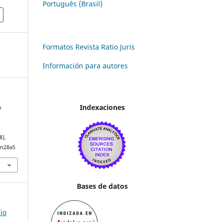
Português (Brasil)
Formatos Revista Ratio Juris
Información para autores
Indexaciones
y
8),
4n28a5
Bases de datos
io