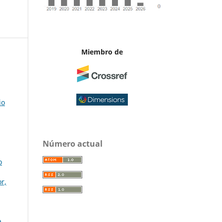
Miembro de
io
Número actual
o
r,
a