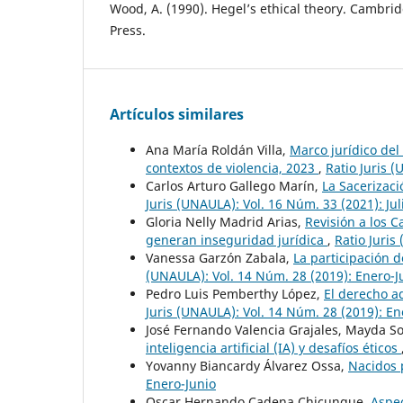
Wood, A. (1990). Hegel’s ethical theory. Cambri
Press.
Artículos similares
Ana María Roldán Villa,
Marco jurídico del
contextos de violencia, 2023
,
Ratio Juris 
Carlos Arturo Gallego Marín,
La Sacerizac
Juris (UNAULA): Vol. 16 Núm. 33 (2021): Ju
Gloria Nelly Madrid Arias,
Revisión a los 
generan inseguridad jurídica
,
Ratio Juris
Vanessa Garzón Zabala,
La participación 
(UNAULA): Vol. 14 Núm. 28 (2019): Enero-J
Pedro Luis Pemberthy López,
El derecho a
Juris (UNAULA): Vol. 14 Núm. 28 (2019): En
José Fernando Valencia Grajales, Mayda S
inteligencia artificial (IA) y desafíos éticos
Yovanny Biancardy Álvarez Ossa,
Nacidos 
Enero-Junio
Oscar Hernando Cadena Chicunque,
Aspec