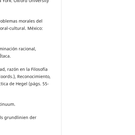
a York: Oxford University
 problemas morales del
oral-cultural. México:
rminación racional,
Ítaca.
ad, razón en la Filosofía
Coords.), Reconocimiento,
áctica de Hegel (págs. 55-
ntinuum.
ls grundlinien der