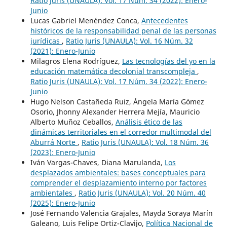
Ratio Juris (UNAULA): Vol. 17 Núm. 34 (2022): Enero-
Junio
Lucas Gabriel Menéndez Conca,
Antecedentes
históricos de la responsabilidad penal de las personas
jurídicas
,
Ratio Juris (UNAULA): Vol. 16 Núm. 32
(2021): Enero-Junio
Milagros Elena Rodríguez,
Las tecnologías del yo en la
educación matemática decolonial transcompleja
,
Ratio Juris (UNAULA): Vol. 17 Núm. 34 (2022): Enero-
Junio
Hugo Nelson Castañeda Ruiz, Ángela María Gómez
Osorio, Jhonny Alexander Herrera Mejía, Mauricio
Alberto Muñoz Ceballos,
Análisis ético de las
dinámicas territoriales en el corredor multimodal del
Aburrá Norte
,
Ratio Juris (UNAULA): Vol. 18 Núm. 36
(2023): Enero-Junio
Iván Vargas-Chaves, Diana Marulanda,
Los
desplazados ambientales: bases conceptuales para
comprender el desplazamiento interno por factores
ambientales
,
Ratio Juris (UNAULA): Vol. 20 Núm. 40
(2025): Enero-Junio
José Fernando Valencia Grajales, Mayda Soraya Marín
Galeano, Luis Felipe Ortiz-Clavijo,
Política Nacional de