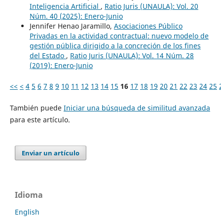
Inteligencia Artificial
,
Ratio Juris (UNAULA): Vol. 20
Núm. 40 (2025): Enero-Junio
Jennifer Henao Jaramillo,
Asociaciones Público
Privadas en la actividad contractual: nuevo modelo de
gestión pública dirigido a la concreción de los fines
del Estado
,
Ratio Juris (UNAULA): Vol. 14 Núm. 28
(2019): Enero-Junio
<<
<
4
5
6
7
8
9
10
11
12
13
14
15
16
17
18
19
20
21
22
23
24
25
También puede
Iniciar una búsqueda de similitud avanzada
para este artículo.
Enviar un artículo
Idioma
English