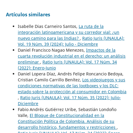
Artículos similares
Isabelle Dias Carneiro Santos,
La ruta de la
integración latinoamericana y su corredor vial: ¿un
nuevo camino para las Indias?
,
Ratio Juris (UNAULA):
Vol. 19 Núm. 39 (2024): Julio - Diciembre
Daniel Francisco Nagao Menezes,
Impactos de la
cuarta revolución industrial en el derecho: un análisis
preliminar
,
Ratio Juris (UNAULA): Vol. 17 Núm. 34
(2022): Enero-Junio
Daniel Lopera Díaz, Andrés Felipe Roncancio Bedoya,
Cristian Camilo Carrillo Benítez,
Los videojuegos y sus
condiciones normativas de las lootboxes y los DLC:
estado sobre la protección al consumidor en Colombia
,
Ratio Juris (UNAULA): Vol. 17 Núm. 35 (2022): Julio-
Diciembre
Fabio Andrés Gutiérrez Uribe, Sebastián Londoño
Valle,
El Bloque de Constitucionalidad en la
Constitución Política de Colombia. Análisis de su
desarrollo histórico, fundamentos y restricciones
,