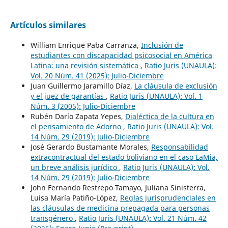
Artículos similares
William Enrique Paba Carranza,
Inclusión de
estudiantes con discapacidad psicosocial en América
Latina: una revisión sistemática
,
Ratio Juris (UNAULA):
Vol. 20 Núm. 41 (2025): Julio-Diciembre
Juan Guillermo Jaramillo Díaz,
La cláusula de exclusión
y el juez de garantías
,
Ratio Juris (UNAULA): Vol. 1
Núm. 3 (2005): Julio-Diciembre
Rubén Darío Zapata Yepes,
Dialéctica de la cultura en
el pensamiento de Adorno
,
Ratio Juris (UNAULA): Vol.
14 Núm. 29 (2019): Julio-Diciembre
José Gerardo Bustamante Morales,
Responsabilidad
extracontractual del estado boliviano en el caso LaMia,
un breve análisis jurídico
,
Ratio Juris (UNAULA): Vol.
14 Núm. 29 (2019): Julio-Diciembre
John Fernando Restrepo Tamayo, Juliana Sinisterra,
Luisa María Patiño-López,
Reglas jurisprudenciales en
las cláusulas de medicina prepagada para personas
transgénero
,
Ratio Juris (UNAULA): Vol. 21 Núm. 42