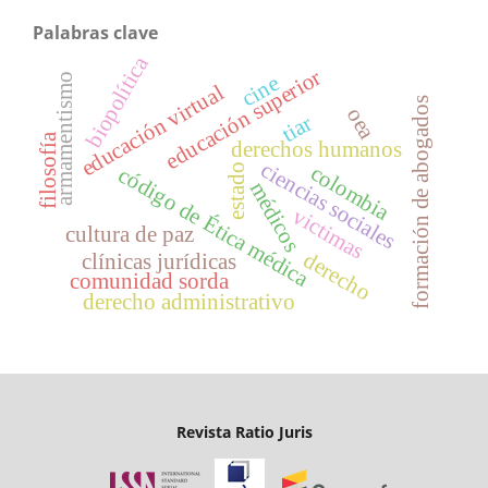
Palabras clave
biopolítica
educación superior
cine
armamentismo
educación virtual
formación de abogados
oea
tiar
filosofía
derechos humanos
ciencias sociales
colombia
estado
código de Ética médica
médicos
victimas
cultura de paz
derecho
clínicas jurídicas
comunidad sorda
derecho administrativo
Revista Ratio Juris