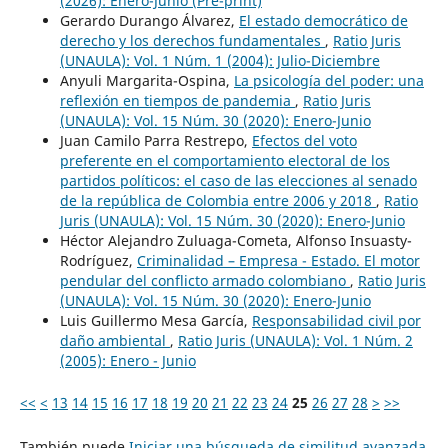
(2026): Enero-Junio (Pre-print)
Gerardo Durango Álvarez,
El estado democrático de
derecho y los derechos fundamentales
,
Ratio Juris
(UNAULA): Vol. 1 Núm. 1 (2004): Julio-Diciembre
Anyuli Margarita-Ospina,
La psicología del poder: una
reflexión en tiempos de pandemia
,
Ratio Juris
(UNAULA): Vol. 15 Núm. 30 (2020): Enero-Junio
Juan Camilo Parra Restrepo,
Efectos del voto
preferente en el comportamiento electoral de los
partidos políticos: el caso de las elecciones al senado
de la república de Colombia entre 2006 y 2018
,
Ratio
Juris (UNAULA): Vol. 15 Núm. 30 (2020): Enero-Junio
Héctor Alejandro Zuluaga-Cometa, Alfonso Insuasty-
Rodríguez,
Criminalidad – Empresa - Estado. El motor
pendular del conflicto armado colombiano
,
Ratio Juris
(UNAULA): Vol. 15 Núm. 30 (2020): Enero-Junio
Luis Guillermo Mesa García,
Responsabilidad civil por
daño ambiental
,
Ratio Juris (UNAULA): Vol. 1 Núm. 2
(2005): Enero - Junio
<<
<
13
14
15
16
17
18
19
20
21
22
23
24
25
26
27
28
>
>>
También puede
Iniciar una búsqueda de similitud avanzada