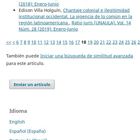
(2018): Enero-Junio
Edison Villa Holguín,
Chantaje colonial e ilegitimidad
institucional occidental. La vigencia de lo común en la
región latinoamericana
,
Ratio Juris (UNAULA): Vol. 14
Núm. 28 (2019): Enero-Junio
<<
<
6
7
8
9
10
11
12
13
14
15
16
17
18
19
20
21
22
23
24
25
26
2
También puede
Iniciar una búsqueda de similitud avanzada
para este artículo.
Enviar un artículo
Idioma
English
Español (España)