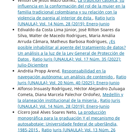
Wilson De Jesús Mazo Gómez,
La tradición católica, su
influencia en la conformación del rol de la mujer en la
familia tradicional colombiana y su relación con la
violencia de pareja al interior de ésta
,
Ratio Juris
(UNAULA): Vol. 14 Núm. 28 (2019): Enero-Junio
Edivaldo da Costa Lima Júnior, José Rilton Soares da
Silva, Walter de Macedo Rodrigues, Maria Amália
Arruda Câmara, Matheus Barbosa Rodrigues,
¿Es
posible inhabilitar al agente del tratamiento de datos?
Un análisis a la luz de la Ley General de Protección de
Datos
,
Ratio Juris (UNAULA): Vol. 17 Núm. 35 (2022):
Julio-Diciembre
Andréia Propp Arend,
Responsabilidad en la
navegación autónoma: un análisis de contenido
,
Ratio
Juris (UNAULA): Vol. 20 Núm. 40 (2025): Enero-Junio
Alfonso Insuasty Rodríguez, Héctor Alejandro Zuluaga
Cometa, Diana Marcela Palechor Ordoñez,
Medellín y
la planeación institucional de la miseria
,
Ratio Juris
(UNAULA): Vol. 14 Núm. 28 (2019): Enero-Junio
Cícero José Alves Soares Neto,
La producción
monográfica para la graduación Y el mecanismo de
autosabotaje: Universidade federal de uberlândia,
1985-2015
,
Ratio Juris (UNAULA): Vol. 13 Núm. 26