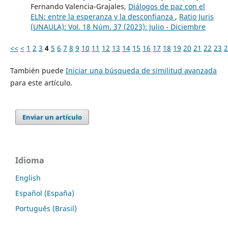
Fernando Valencia-Grajales,
Diálogos de paz con el
ELN: entre la esperanza y la desconfianza
,
Ratio Juris
(UNAULA): Vol. 18 Núm. 37 (2023): Julio - Diciembre
<<
<
1
2
3
4
5
6
7
8
9
10
11
12
13
14
15
16
17
18
19
20
21
22
23
2
También puede
Iniciar una búsqueda de similitud avanzada
para este artículo.
Enviar un artículo
Idioma
English
Español (España)
Português (Brasil)