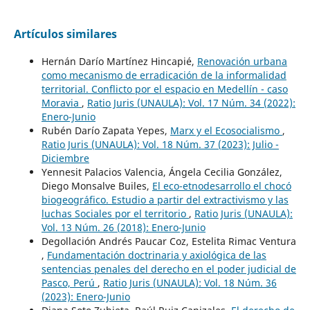
Artículos similares
Hernán Darío Martínez Hincapié,
Renovación urbana
como mecanismo de erradicación de la informalidad
territorial. Conflicto por el espacio en Medellín - caso
Moravia
,
Ratio Juris (UNAULA): Vol. 17 Núm. 34 (2022):
Enero-Junio
Rubén Darío Zapata Yepes,
Marx y el Ecosocialismo
,
Ratio Juris (UNAULA): Vol. 18 Núm. 37 (2023): Julio -
Diciembre
Yennesit Palacios Valencia, Ángela Cecilia González,
Diego Monsalve Builes,
El eco-etnodesarrollo el chocó
biogeográfico. Estudio a partir del extractivismo y las
luchas Sociales por el territorio
,
Ratio Juris (UNAULA):
Vol. 13 Núm. 26 (2018): Enero-Junio
Degollación Andrés Paucar Coz, Estelita Rimac Ventura
,
Fundamentación doctrinaria y axiológica de las
sentencias penales del derecho en el poder judicial de
Pasco, Perú
,
Ratio Juris (UNAULA): Vol. 18 Núm. 36
(2023): Enero-Junio