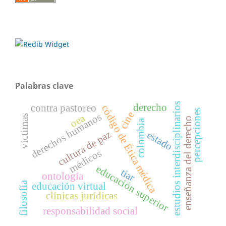
Palabras clave
estudios interdisciplinarios
derecho
contra pastoreo
código de Ética médica
percepciones
cine
derechos humanos
oea
victimas
enseñanza del derecho
colombia
cultura de paz
estado
médicos
educación superior
tiar
ontología
filosofía
educación virtual
clínicas jurídicas
responsabilidad social