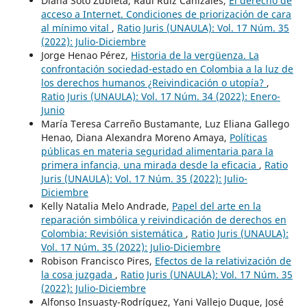
Diana Soto Zubieta, Raúl Ruiz Canizales,
El derecho de
acceso a Internet. Condiciones de priorización de cara
al mínimo vital
,
Ratio Juris (UNAULA): Vol. 17 Núm. 35
(2022): Julio-Diciembre
Jorge Henao Pérez,
Historia de la vergüenza. La
confrontación sociedad-estado en Colombia a la luz de
los derechos humanos ¿Reivindicación o utopía?
,
Ratio Juris (UNAULA): Vol. 17 Núm. 34 (2022): Enero-
Junio
María Teresa Carreño Bustamante, Luz Eliana Gallego
Henao, Diana Alexandra Moreno Amaya,
Políticas
públicas en materia seguridad alimentaria para la
primera infancia, una mirada desde la eficacia
,
Ratio
Juris (UNAULA): Vol. 17 Núm. 35 (2022): Julio-
Diciembre
Kelly Natalia Melo Andrade,
Papel del arte en la
reparación simbólica y reivindicación de derechos en
Colombia: Revisión sistemática
,
Ratio Juris (UNAULA):
Vol. 17 Núm. 35 (2022): Julio-Diciembre
Robison Francisco Pires,
Efectos de la relativización de
la cosa juzgada
,
Ratio Juris (UNAULA): Vol. 17 Núm. 35
(2022): Julio-Diciembre
Alfonso Insuasty-Rodríguez, Yani Vallejo Duque, José