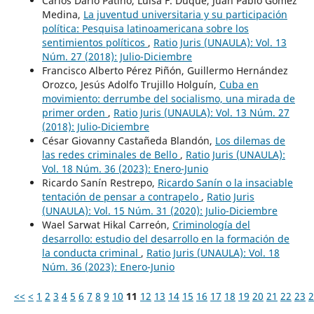
Carlos Darío Patiño, Luisa F. Duque, Juan Pablo Gómez
Medina,
La juventud universitaria y su participación
política: Pesquisa latinoamericana sobre los
sentimientos políticos
,
Ratio Juris (UNAULA): Vol. 13
Núm. 27 (2018): Julio-Diciembre
Francisco Alberto Pérez Piñón, Guillermo Hernández
Orozco, Jesús Adolfo Trujillo Holguín,
Cuba en
movimiento: derrumbe del socialismo, una mirada de
primer orden
,
Ratio Juris (UNAULA): Vol. 13 Núm. 27
(2018): Julio-Diciembre
César Giovanny Castañeda Blandón,
Los dilemas de
las redes criminales de Bello
,
Ratio Juris (UNAULA):
Vol. 18 Núm. 36 (2023): Enero-Junio
Ricardo Sanín Restrepo,
Ricardo Sanín o la insaciable
tentación de pensar a contrapelo
,
Ratio Juris
(UNAULA): Vol. 15 Núm. 31 (2020): Julio-Diciembre
Wael Sarwat Hikal Carreón,
Criminología del
desarrollo: estudio del desarrollo en la formación de
la conducta criminal
,
Ratio Juris (UNAULA): Vol. 18
Núm. 36 (2023): Enero-Junio
<<
<
1
2
3
4
5
6
7
8
9
10
11
12
13
14
15
16
17
18
19
20
21
22
23
2