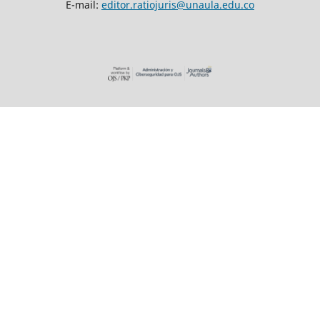
E-mail:
editor.ratiojuris@unaula.edu.co