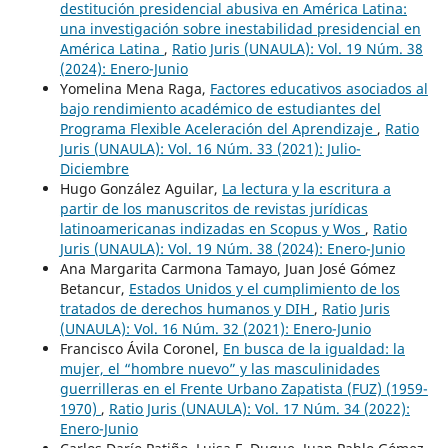
destitución presidencial abusiva en América Latina:
una investigación sobre inestabilidad presidencial en
América Latina
,
Ratio Juris (UNAULA): Vol. 19 Núm. 38
(2024): Enero-Junio
Yomelina Mena Raga,
Factores educativos asociados al
bajo rendimiento académico de estudiantes del
Programa Flexible Aceleración del Aprendizaje
,
Ratio
Juris (UNAULA): Vol. 16 Núm. 33 (2021): Julio-
Diciembre
Hugo González Aguilar,
La lectura y la escritura a
partir de los manuscritos de revistas jurídicas
latinoamericanas indizadas en Scopus y Wos
,
Ratio
Juris (UNAULA): Vol. 19 Núm. 38 (2024): Enero-Junio
Ana Margarita Carmona Tamayo, Juan José Gómez
Betancur,
Estados Unidos y el cumplimiento de los
tratados de derechos humanos y DIH
,
Ratio Juris
(UNAULA): Vol. 16 Núm. 32 (2021): Enero-Junio
Francisco Ávila Coronel,
En busca de la igualdad: la
mujer, el “hombre nuevo” y las masculinidades
guerrilleras en el Frente Urbano Zapatista (FUZ) (1959-
1970)
,
Ratio Juris (UNAULA): Vol. 17 Núm. 34 (2022):
Enero-Junio