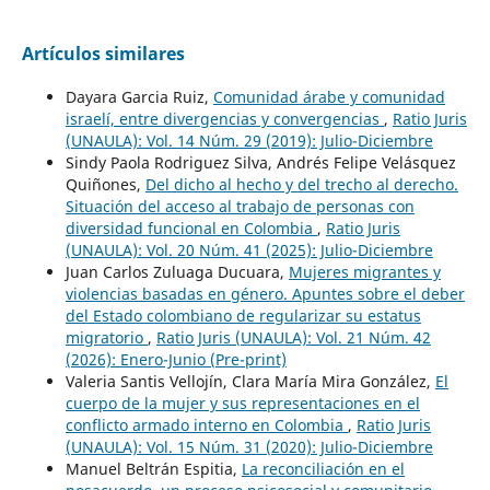
Artículos similares
Dayara Garcia Ruiz,
Comunidad árabe y comunidad
israelí, entre divergencias y convergencias
,
Ratio Juris
(UNAULA): Vol. 14 Núm. 29 (2019): Julio-Diciembre
Sindy Paola Rodriguez Silva, Andrés Felipe Velásquez
Quiñones,
Del dicho al hecho y del trecho al derecho.
Situación del acceso al trabajo de personas con
diversidad funcional en Colombia
,
Ratio Juris
(UNAULA): Vol. 20 Núm. 41 (2025): Julio-Diciembre
Juan Carlos Zuluaga Ducuara,
Mujeres migrantes y
violencias basadas en género. Apuntes sobre el deber
del Estado colombiano de regularizar su estatus
migratorio
,
Ratio Juris (UNAULA): Vol. 21 Núm. 42
(2026): Enero-Junio (Pre-print)
Valeria Santis Vellojín, Clara María Mira González,
El
cuerpo de la mujer y sus representaciones en el
conflicto armado interno en Colombia
,
Ratio Juris
(UNAULA): Vol. 15 Núm. 31 (2020): Julio-Diciembre
Manuel Beltrán Espitia,
La reconciliación en el