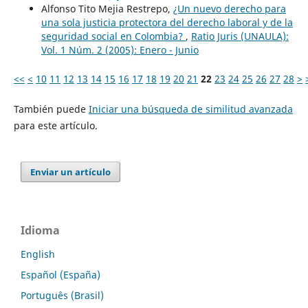
Alfonso Tito Mejia Restrepo,
¿Un nuevo derecho para
una sola justicia protectora del derecho laboral y de la
seguridad social en Colombia?
,
Ratio Juris (UNAULA):
Vol. 1 Núm. 2 (2005): Enero - Junio
<<
<
10
11
12
13
14
15
16
17
18
19
20
21
22
23
24
25
26
27
28
>
También puede
Iniciar una búsqueda de similitud avanzada
para este artículo.
Enviar un artículo
Idioma
English
Español (España)
Português (Brasil)