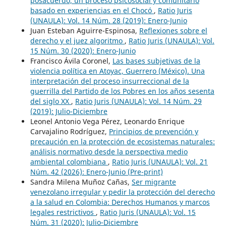
posacuerdo, un proceso psicosocial y comunitario
basado en experiencias en el Chocó
,
Ratio Juris
(UNAULA): Vol. 14 Núm. 28 (2019): Enero-Junio
Juan Esteban Aguirre-Espinosa,
Reflexiones sobre el
derecho y el juez algoritmo
,
Ratio Juris (UNAULA): Vol.
15 Núm. 30 (2020): Enero-Junio
Francisco Ávila Coronel,
Las bases subjetivas de la
violencia política en Atoyac, Guerrero (México). Una
interpretación del proceso insurreccional de la
guerrilla del Partido de los Pobres en los años sesenta
del siglo XX
,
Ratio Juris (UNAULA): Vol. 14 Núm. 29
(2019): Julio-Diciembre
Leonel Antonio Vega Pérez, Leonardo Enrique
Carvajalino Rodríguez,
Principios de prevención y
precaución en la protección de ecosistemas naturales:
análisis normativo desde la perspectiva medio
ambiental colombiana
,
Ratio Juris (UNAULA): Vol. 21
Núm. 42 (2026): Enero-Junio (Pre-print)
Sandra Milena Muñoz Cañas,
Ser migrante
venezolano irregular y pedir la protección del derecho
a la salud en Colombia: Derechos Humanos y marcos
legales restrictivos
,
Ratio Juris (UNAULA): Vol. 15
Núm. 31 (2020): Julio-Diciembre