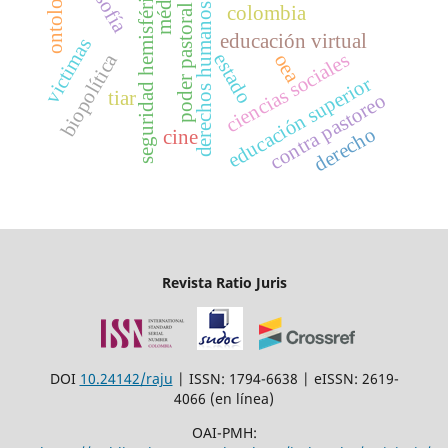
médicos
ontología
seguridad hemisférica
derechos humanos
colombia
poder pastoral
educación virtual
victimas
ciencias sociales
biopolítica
estado
oea
educación superior
tiar
contra pastoreo
derecho
cine
Revista Ratio Juris
DOI
10.24142/raju
| ISSN: 1794-6638 | eISSN: 2619-
4066 (en línea)
OAI-PMH: