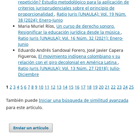
repetición? Estudio metodológico para la aplicación de
criterios jurisprudenciales sobre el principio de
proporcionalidad
,
Ratio Juris (UNAULA): Vol. 19 Núm.
38 (2024): Enero-Junio
Maria Muriel Ríos,
Un curso de derecho sonoro.
Resignificar la educación jurídica desde la música
,
Ratio Juris (UNAULA): Vol. 16 Núm. 32 (2021): Enero-
Junio
Eduardo Andrés Sandoval Forero, José Javier Capera
Figueroa,
El movimiento indígena colombiano y su
relación con el giro decolonial en América Latina
,
Ratio Juris (UNAULA): Vol. 13 Núm. 27 (2018): Julio-
Diciembre
1
2
3
4
5
6
7
8
9
10
11
12
13
14
15
16
17
18
19
20
21
22
23
24
25
También puede
Iniciar una búsqueda de similitud avanzada
para este artículo.
Enviar un artículo