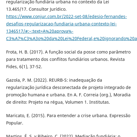
regularização fundiária urbana no contexto da Lei
13.465/17. Consultor Jurídico.
https://www.conjur.com.br/2022-set-08/edesio-fernandes-
desafios-regularizacao-fundiaria-urbana-contexto-lei-
1346517/#:~:text=A%20aprova%-
C3%A7%C3%A3o%20da%20Lei%20Federal,e%20ignorando%20
Frota, H. B. (2017). A função social da posse como parâmetro
para tratamento dos conflitos fundiários urbanos. Revista
Fides, 6(1), 37-52.
Gazola, P. M. (2022). REURB-S: inadequação da
regularização jurídica desconectada de projeto integrado de
promoção humana e urbana. En A. F. Correia (org.), Moradia
de direito: Projeto na régua, Volumen 1. Institutas.
Maricato, E. (2015). Para entender a crise urbana. Expressão
Popular.
Martins, É. S. y Ribeiro, C. (2022). Mediação fundiária: o