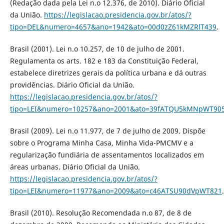
(Redação dada pela Lei n.o 12.376, de 2010). Diário Oficial
da União.
https://legislacao.presidencia.gov.br/atos/?
tipo=DEL&numero=4657&ano=1942&ato=00d0zZ61kMZRlT439
.
Brasil (2001). Lei n.o 10.257, de 10 de julho de 2001.
Regulamenta os arts. 182 e 183 da Constituição Federal,
estabelece diretrizes gerais da política urbana e dá outras
providências. Diário Oficial da União.
https://legislacao.presidencia.gov.br/atos/?
tipo=LEI&numero=10257&ano=2001&ato=39fATQU5kMNpWT90
Brasil (2009). Lei n.o 11.977, de 7 de julho de 2009. Dispõe
sobre o Programa Minha Casa, Minha Vida-PMCMV e a
regularização fundiária de assentamentos localizados em
áreas urbanas. Diário Oficial da União.
https://legislacao.presidencia.gov.br/atos/?
tipo=LEI&numero=11977&ano=2009&ato=c46ATSU90dVpWT821
.
Brasil (2010). Resolução Recomendada n.o 87, de 8 de