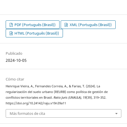
PDF (Português (Brasil))
XML (Português (Brasil))
HTML (Português (Brasil))
Publicado
2024-10-05
Cómo citar
Henrique Vieira, A., Fernandes Correia, A., & Farias, T. (2024). La
regularización del suelo urbano (REURB) como política de gestión de
conflictos territoriales en Brasil.
Ratio Juris (UNAULA)
,
19
(39), 319–352.
https://doi.org/10.24142/raju.v19n39a11
Más formatos de cita