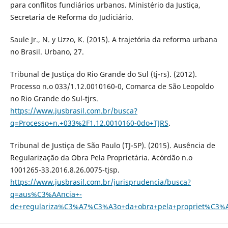
para conflitos fundiários urbanos. Ministério da Justiça,
Secretaria de Reforma do Judiciário.
Saule Jr., N. y Uzzo, K. (2015). A trajetória da reforma urbana
no Brasil. Urbano, 27.
Tribunal de Justiça do Rio Grande do Sul (tj-rs). (2012).
Processo n.o 033/1.12.0010160-0, Comarca de São Leopoldo
no Rio Grande do Sul-tjrs.
https://www.jusbrasil.com.br/busca?
q=Processo+n.+033%2F1.12.0010160-0do+TJRS
.
Tribunal de Justiça de São Paulo (TJ-SP). (2015). Ausência de
Regularização da Obra Pela Proprietária. Acórdão n.o
1001265-33.2016.8.26.0075-tjsp.
https://www.jusbrasil.com.br/jurisprudencia/busca?
q=aus%C3%AAncia+-
de+regulariza%C3%A7%C3%A3o+da+obra+pela+propriet%C3%A