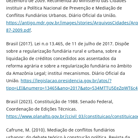
dezembro de 2009. Recomenda ao Ministério das Cidades
instituir a Política Nacional de Prevenção e Mediação de
Conflitos Fundiários Urbanos. Diário Oficial da União.
https://antigo.mdr.gov.br/images/stories/ArquivosCidades/A
87-2009.pdf
.
Brasil (2017). Lei n.o 13.465, de 11 de julho de 2017. Dispõe
sobre a regularização fundiária rural e urbana, sobre a
liquidação de créditos concedidos aos assentados da
reforma agrária e sobre a regularização fundiária no âmbito
da Amazônia Legal; institui mecanismos. Diário Oficial da
União.
https://legislacao.presidencia.gov.br/atos/?
tipo=LEI&numero=13465&ano=2017&ato=534MTTU5EeZpWT6c4
Brasil (2023). Constituição de 1988. Senado Federal,
Coordenação de Edições Técnicas.
https://www.planalto.gov.br/ccivil_03/constituicao/constituic
Cafrune, M. (2010). Mediação de conflitos fundiários
urbanos: do debate teórico à construção política. Revista da