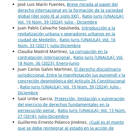
José Luis Marín Fuentes,
Breve mirada al papel del
derecho internacional en la formación de la sociedad
global (del siglo XI al siglo XXI)
,
Ratio Juris (UNAULA):
Vol. 19 Núm. 39 (2024): Julio - Diciembre
Juan Pablo Calvache Sepúlveda,
Introducción a la
revitalización urbana y operadores urbanos en la
ciudad de Medellín
,
Ratio Juris (UNAULA): Vol. 16
Núm. 33 (2021): Julio-Diciembre
Claudia Madrid Martínez,
La corrupción en la
contratación internacional
,
Ratio Juris (UNAULA): Vol.
18 Núm. 36 (2023): Enero-Junio
Juan Carlos Galvis Martinez,
El derecho disciplinario
jurisdiccional. Entre la manifestación ius puniendi y la
concreción deontológica del Artículo 26 Constitucional
,
Ratio Juris (UNAULA): Vol. 19 Núm. 39 (2024): Julio -
Diciembre
Saúl Uribe García,
Protección, limitación y vulneración
del ejercicio de derechos fundamentales en la
persecución penal
,
Ratio Juris (UNAULA): Vol. 13 Núm.
27 (2018): Julio-Diciembre
Guillermo Ernesto Polanco Jiménez,
¿Cuál es el monto
que se debe reintegrar al estado en la acción de