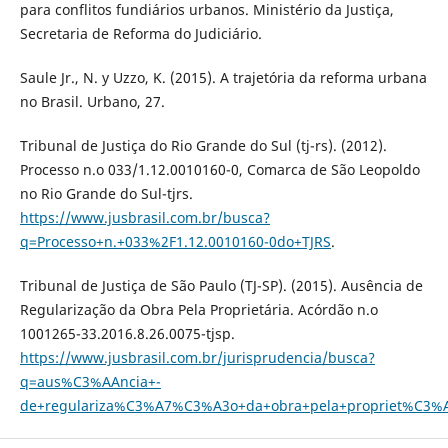
para conflitos fundiários urbanos. Ministério da Justiça,
Secretaria de Reforma do Judiciário.
Saule Jr., N. y Uzzo, K. (2015). A trajetória da reforma urbana
no Brasil. Urbano, 27.
Tribunal de Justiça do Rio Grande do Sul (tj-rs). (2012).
Processo n.o 033/1.12.0010160-0, Comarca de São Leopoldo
no Rio Grande do Sul-tjrs.
https://www.jusbrasil.com.br/busca?
q=Processo+n.+033%2F1.12.0010160-0do+TJRS
.
Tribunal de Justiça de São Paulo (TJ-SP). (2015). Ausência de
Regularização da Obra Pela Proprietária. Acórdão n.o
1001265-33.2016.8.26.0075-tjsp.
https://www.jusbrasil.com.br/jurisprudencia/busca?
q=aus%C3%AAncia+-
de+regulariza%C3%A7%C3%A3o+da+obra+pela+propriet%C3%A