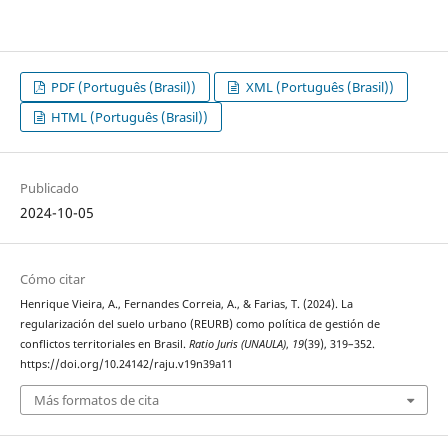
PDF (Português (Brasil))
XML (Português (Brasil))
HTML (Português (Brasil))
Publicado
2024-10-05
Cómo citar
Henrique Vieira, A., Fernandes Correia, A., & Farias, T. (2024). La
regularización del suelo urbano (REURB) como política de gestión de
conflictos territoriales en Brasil.
Ratio Juris (UNAULA)
,
19
(39), 319–352.
https://doi.org/10.24142/raju.v19n39a11
Más formatos de cita