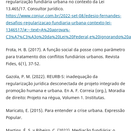
regularização fundiária urbana no contexto da Lei
13.465/17. Consultor Jurídico.
https://www.conjur.com.br/2022-set-08/edesio-fernandes-
desafios-regularizacao-fundiaria-urbana-contexto-lei-
1346517/#:~:text=A%20aprova%-
C3%A7%C3%A3o%20da%20Lei%20Federal,e%20ignorando%20
Frota, H. B. (2017). A função social da posse como parâmetro
para tratamento dos conflitos fundiários urbanos. Revista
Fides, 6(1), 37-52.
Gazola, P. M. (2022). REURB-S: inadequação da
regularização jurídica desconectada de projeto integrado de
promoção humana e urbana. En A. F. Correia (org.), Moradia
de direito: Projeto na régua, Volumen 1. Institutas.
Maricato, E. (2015). Para entender a crise urbana. Expressão
Popular.
Martins, É. S. y Ribeiro, C. (2022). Mediação fundiária: o