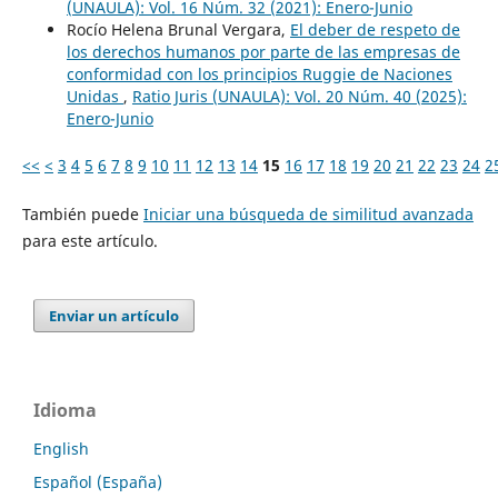
(UNAULA): Vol. 16 Núm. 32 (2021): Enero-Junio
Rocío Helena Brunal Vergara,
El deber de respeto de
los derechos humanos por parte de las empresas de
conformidad con los principios Ruggie de Naciones
Unidas
,
Ratio Juris (UNAULA): Vol. 20 Núm. 40 (2025):
Enero-Junio
<<
<
3
4
5
6
7
8
9
10
11
12
13
14
15
16
17
18
19
20
21
22
23
24
2
También puede
Iniciar una búsqueda de similitud avanzada
para este artículo.
Enviar un artículo
Idioma
English
Español (España)