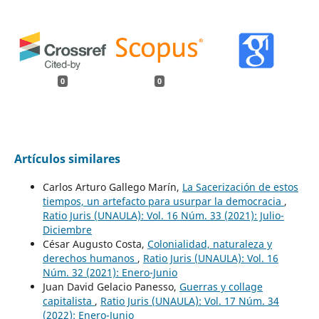
0
0
Artículos similares
Carlos Arturo Gallego Marín,
La Sacerización de estos
tiempos, un artefacto para usurpar la democracia
,
Ratio Juris (UNAULA): Vol. 16 Núm. 33 (2021): Julio-
Diciembre
César Augusto Costa,
Colonialidad, naturaleza y
derechos humanos
,
Ratio Juris (UNAULA): Vol. 16
Núm. 32 (2021): Enero-Junio
Juan David Gelacio Panesso,
Guerras y collage
capitalista
,
Ratio Juris (UNAULA): Vol. 17 Núm. 34
(2022): Enero-Junio