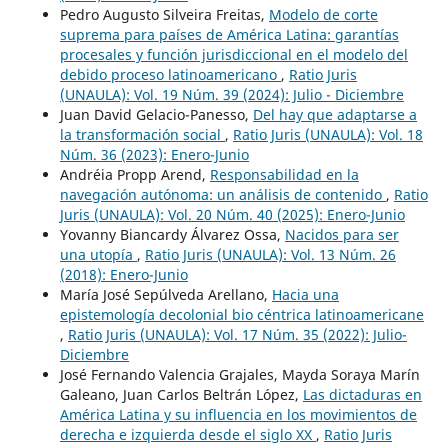
Pedro Augusto Silveira Freitas,
Modelo de corte
suprema para países de América Latina: garantías
procesales y función jurisdiccional en el modelo del
debido proceso latinoamericano
,
Ratio Juris
(UNAULA): Vol. 19 Núm. 39 (2024): Julio - Diciembre
Juan David Gelacio-Panesso,
Del hay que adaptarse a
la transformación social
,
Ratio Juris (UNAULA): Vol. 18
Núm. 36 (2023): Enero-Junio
Andréia Propp Arend,
Responsabilidad en la
navegación autónoma: un análisis de contenido
,
Ratio
Juris (UNAULA): Vol. 20 Núm. 40 (2025): Enero-Junio
Yovanny Biancardy Álvarez Ossa,
Nacidos para ser
una utopía
,
Ratio Juris (UNAULA): Vol. 13 Núm. 26
(2018): Enero-Junio
María José Sepúlveda Arellano,
Hacia una
epistemología decolonial bio céntrica latinoamericane
,
Ratio Juris (UNAULA): Vol. 17 Núm. 35 (2022): Julio-
Diciembre
José Fernando Valencia Grajales, Mayda Soraya Marín
Galeano, Juan Carlos Beltrán López,
Las dictaduras en
América Latina y su influencia en los movimientos de
derecha e izquierda desde el siglo XX
,
Ratio Juris