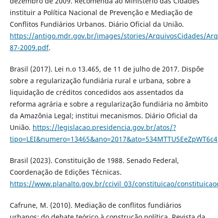
dezembro de 2009. Recomenda ao Ministério das Cidades
instituir a Política Nacional de Prevenção e Mediação de
Conflitos Fundiários Urbanos. Diário Oficial da União.
https://antigo.mdr.gov.br/images/stories/ArquivosCidades/A
87-2009.pdf
.
Brasil (2017). Lei n.o 13.465, de 11 de julho de 2017. Dispõe
sobre a regularização fundiária rural e urbana, sobre a
liquidação de créditos concedidos aos assentados da
reforma agrária e sobre a regularização fundiária no âmbito
da Amazônia Legal; institui mecanismos. Diário Oficial da
União.
https://legislacao.presidencia.gov.br/atos/?
tipo=LEI&numero=13465&ano=2017&ato=534MTTU5EeZpWT6c4
Brasil (2023). Constituição de 1988. Senado Federal,
Coordenação de Edições Técnicas.
https://www.planalto.gov.br/ccivil_03/constituicao/constituic
Cafrune, M. (2010). Mediação de conflitos fundiários
urbanos: do debate teórico à construção política. Revista da