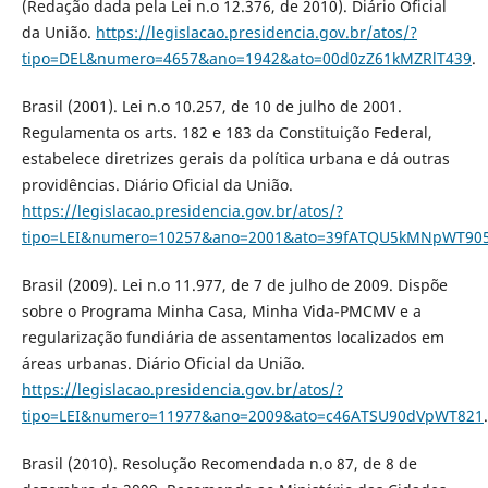
(Redação dada pela Lei n.o 12.376, de 2010). Diário Oficial
da União.
https://legislacao.presidencia.gov.br/atos/?
tipo=DEL&numero=4657&ano=1942&ato=00d0zZ61kMZRlT439
.
Brasil (2001). Lei n.o 10.257, de 10 de julho de 2001.
Regulamenta os arts. 182 e 183 da Constituição Federal,
estabelece diretrizes gerais da política urbana e dá outras
providências. Diário Oficial da União.
https://legislacao.presidencia.gov.br/atos/?
tipo=LEI&numero=10257&ano=2001&ato=39fATQU5kMNpWT90
Brasil (2009). Lei n.o 11.977, de 7 de julho de 2009. Dispõe
sobre o Programa Minha Casa, Minha Vida-PMCMV e a
regularização fundiária de assentamentos localizados em
áreas urbanas. Diário Oficial da União.
https://legislacao.presidencia.gov.br/atos/?
tipo=LEI&numero=11977&ano=2009&ato=c46ATSU90dVpWT821
.
Brasil (2010). Resolução Recomendada n.o 87, de 8 de