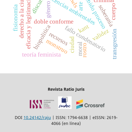
derecho a la ciudad
eficacia y legitimación
discurso
debido proceso
rawls
licencias ambientales
género
arte
cuerpo
soberanía
fisionomía
doble conforme
kant
biopolitica
fallo condenatorio
validez
transgresión
recursos
ciudad
monstruo
moral
rostro
teoría feminista
Revista Ratio Juris
DOI
10.24142/raju
| ISSN: 1794-6638 | eISSN: 2619-
4066 (en línea)