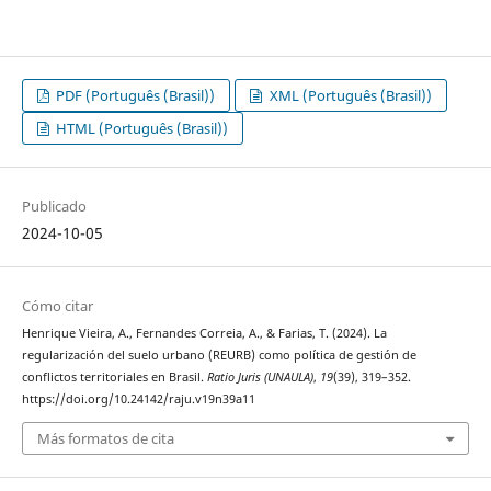
PDF (Português (Brasil))
XML (Português (Brasil))
HTML (Português (Brasil))
Publicado
2024-10-05
Cómo citar
Henrique Vieira, A., Fernandes Correia, A., & Farias, T. (2024). La
regularización del suelo urbano (REURB) como política de gestión de
conflictos territoriales en Brasil.
Ratio Juris (UNAULA)
,
19
(39), 319–352.
https://doi.org/10.24142/raju.v19n39a11
Más formatos de cita