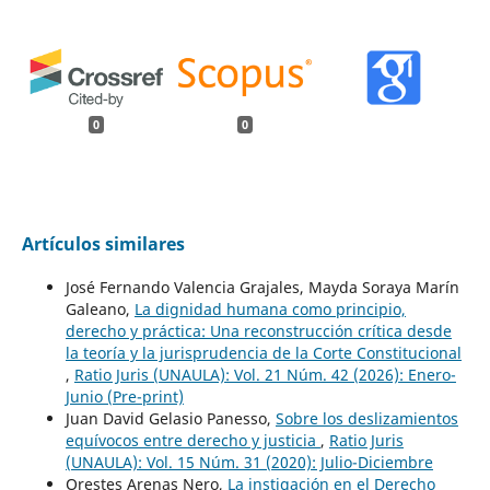
0
0
Artículos similares
José Fernando Valencia Grajales, Mayda Soraya Marín
Galeano,
La dignidad humana como principio,
derecho y práctica: Una reconstrucción crítica desde
la teoría y la jurisprudencia de la Corte Constitucional
,
Ratio Juris (UNAULA): Vol. 21 Núm. 42 (2026): Enero-
Junio (Pre-print)
Juan David Gelasio Panesso,
Sobre los deslizamientos
equívocos entre derecho y justicia
,
Ratio Juris
(UNAULA): Vol. 15 Núm. 31 (2020): Julio-Diciembre
Orestes Arenas Nero,
La instigación en el Derecho