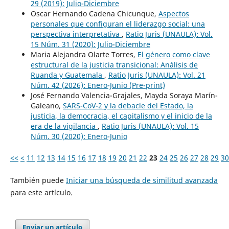
29 (2019): Julio-Diciembre
Oscar Hernando Cadena Chicunque,
Aspectos
personales que configuran el liderazgo social: una
perspectiva interpretativa
,
Ratio Juris (UNAULA): Vol.
15 Núm. 31 (2020): Julio-Diciembre
Maria Alejandra Olarte Torres,
El género como clave
estructural de la justicia transicional: Análisis de
Ruanda y Guatemala
,
Ratio Juris (UNAULA): Vol. 21
Núm. 42 (2026): Enero-Junio (Pre-print)
José Fernando Valencia-Grajales, Mayda Soraya Marín-
Galeano,
SARS-CoV-2 y la debacle del Estado, la
justicia, la democracia, el capitalismo y el inicio de la
era de la vigilancia
,
Ratio Juris (UNAULA): Vol. 15
Núm. 30 (2020): Enero-Junio
<<
<
11
12
13
14
15
16
17
18
19
20
21
22
23
24
25
26
27
28
29
30
También puede
Iniciar una búsqueda de similitud avanzada
para este artículo.
Enviar un artículo