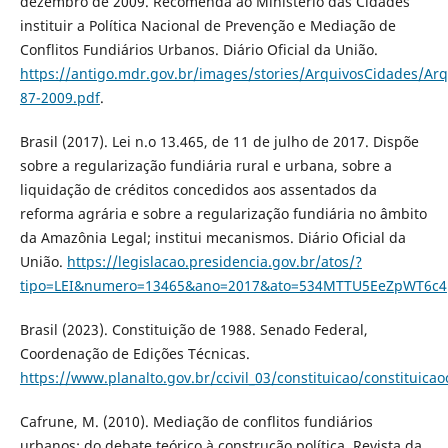
dezembro de 2009. Recomenda ao Ministério das Cidades
instituir a Política Nacional de Prevenção e Mediação de
Conflitos Fundiários Urbanos. Diário Oficial da União.
https://antigo.mdr.gov.br/images/stories/ArquivosCidades/A
87-2009.pdf
.
Brasil (2017). Lei n.o 13.465, de 11 de julho de 2017. Dispõe
sobre a regularização fundiária rural e urbana, sobre a
liquidação de créditos concedidos aos assentados da
reforma agrária e sobre a regularização fundiária no âmbito
da Amazônia Legal; institui mecanismos. Diário Oficial da
União.
https://legislacao.presidencia.gov.br/atos/?
tipo=LEI&numero=13465&ano=2017&ato=534MTTU5EeZpWT6c4
Brasil (2023). Constituição de 1988. Senado Federal,
Coordenação de Edições Técnicas.
https://www.planalto.gov.br/ccivil_03/constituicao/constituic
Cafrune, M. (2010). Mediação de conflitos fundiários
urbanos: do debate teórico à construção política. Revista da