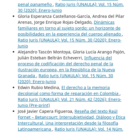
penal panameño
,
Ratio Juris (UNAULA): Vol. 15 Núm.
30 (2020): Enero-Junio
Gloria Esperanza Castellanos-García, Andrea del Pilar
Arenas, Jorge Enrique Rojas-Delgado,
Dinámicas
familiares en torno al sujeto sordo: un horizonte de
posibilidades en la experiencia del cuerpo alienado
,
Ratio Juris (UNAULA): Vol. 15 Núm. 30 (2020): Enero-
Junio
Alejandro Tascón Montoya, Gloria Lucía Arango Pajón,
Julián Esteban Beltrán Echeverri,
Influencia del
proceso de codificación del derecho penal de la
ilustración europea, en la República de la Nueva
Granada
,
Ratio Juris (UNAULA): Vol. 15 Núm. 30
(2020): Enero-Junio
Edwin Rubio Medina,
El derecho a la memoria
decolonial como forma de reparación en Colombia
,
Ratio Juris (UNAULA): Vol. 21 Núm. 42 (2026): Enero-
Junio (Pre-print)
José Javier Capera Figueroa,
Reseña del texto Raúl
Fornet – Betancourt: Intersubjetividad, Diálogo y Ética
Intercultural. Una interpretación desde la filosofía
Latinoamericana
,
Ratio Juris (UNAULA): Vol. 14 Núm.