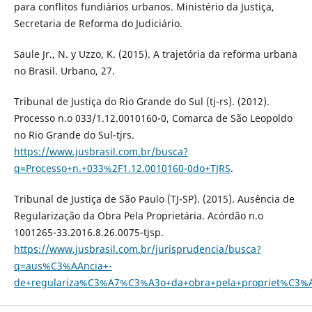
para conflitos fundiários urbanos. Ministério da Justiça,
Secretaria de Reforma do Judiciário.
Saule Jr., N. y Uzzo, K. (2015). A trajetória da reforma urbana
no Brasil. Urbano, 27.
Tribunal de Justiça do Rio Grande do Sul (tj-rs). (2012).
Processo n.o 033/1.12.0010160-0, Comarca de São Leopoldo
no Rio Grande do Sul-tjrs.
https://www.jusbrasil.com.br/busca?
q=Processo+n.+033%2F1.12.0010160-0do+TJRS
.
Tribunal de Justiça de São Paulo (TJ-SP). (2015). Ausência de
Regularização da Obra Pela Proprietária. Acórdão n.o
1001265-33.2016.8.26.0075-tjsp.
https://www.jusbrasil.com.br/jurisprudencia/busca?
q=aus%C3%AAncia+-
de+regulariza%C3%A7%C3%A3o+da+obra+pela+propriet%C3%A