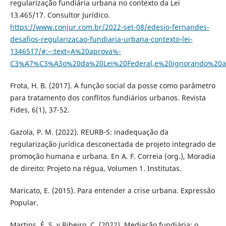
regularização fundiária urbana no contexto da Lei
13.465/17. Consultor Jurídico.
https://www.conjur.com.br/2022-set-08/edesio-fernandes-
desafios-regularizacao-fundiaria-urbana-contexto-lei-
1346517/#:~:text=A%20aprova%-
C3%A7%C3%A3o%20da%20Lei%20Federal,e%20ignorando%20
Frota, H. B. (2017). A função social da posse como parâmetro
para tratamento dos conflitos fundiários urbanos. Revista
Fides, 6(1), 37-52.
Gazola, P. M. (2022). REURB-S: inadequação da
regularização jurídica desconectada de projeto integrado de
promoção humana e urbana. En A. F. Correia (org.), Moradia
de direito: Projeto na régua, Volumen 1. Institutas.
Maricato, E. (2015). Para entender a crise urbana. Expressão
Popular.
Martins, É. S. y Ribeiro, C. (2022). Mediação fundiária: o