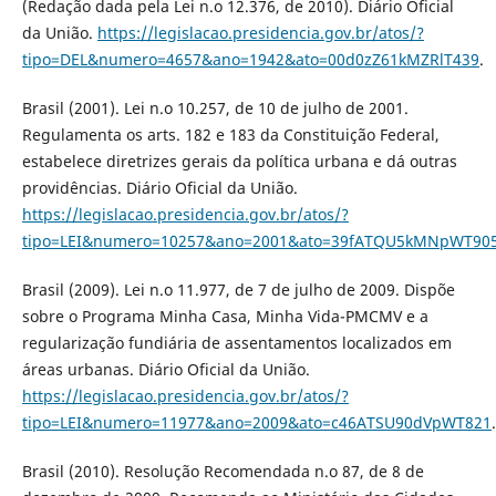
(Redação dada pela Lei n.o 12.376, de 2010). Diário Oficial
da União.
https://legislacao.presidencia.gov.br/atos/?
tipo=DEL&numero=4657&ano=1942&ato=00d0zZ61kMZRlT439
.
Brasil (2001). Lei n.o 10.257, de 10 de julho de 2001.
Regulamenta os arts. 182 e 183 da Constituição Federal,
estabelece diretrizes gerais da política urbana e dá outras
providências. Diário Oficial da União.
https://legislacao.presidencia.gov.br/atos/?
tipo=LEI&numero=10257&ano=2001&ato=39fATQU5kMNpWT90
Brasil (2009). Lei n.o 11.977, de 7 de julho de 2009. Dispõe
sobre o Programa Minha Casa, Minha Vida-PMCMV e a
regularização fundiária de assentamentos localizados em
áreas urbanas. Diário Oficial da União.
https://legislacao.presidencia.gov.br/atos/?
tipo=LEI&numero=11977&ano=2009&ato=c46ATSU90dVpWT821
.
Brasil (2010). Resolução Recomendada n.o 87, de 8 de