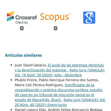
0
0
Artículos similares
Juan David Gelacio,
El auge de las extremas derechas
y la derechización del malestar
,
Ratio Juris (UNAULA):
Vol. 19 Núm. 39 (2024): Julio - Diciembre
Phablo Freire, Pablo Henrique Ferreira dos Santos,
Meire Celi Pereira Rodrigues,
Significados de la
resocialización y práctica discursiva jurídica: estudio
de caso en un tribunal de ejecución penal en el
estado de Maranhão, Brasil
,
Ratio Juris (UNAULA): Vol.
20 Núm. 40 (2025): Enero-Junio
Daniel Lopera Díaz, Andrés Felipe Roncancio Bedoya,