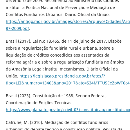
dezembro de 2009. Recomenda ao Ministério das Cidades
instituir a Política Nacional de Prevenção e Mediação de
Conflitos Fundiários Urbanos. Diário Oficial da União.
https://antigo.mdr.gov.br/images/stories/ArquivosCidades/A
87-2009.pdf
.
Brasil (2017). Lei n.o 13.465, de 11 de julho de 2017. Dispõe
sobre a regularização fundiária rural e urbana, sobre a
liquidação de créditos concedidos aos assentados da
reforma agrária e sobre a regularização fundiária no âmbito
da Amazônia Legal; institui mecanismos. Diário Oficial da
União.
https://legislacao.presidencia.gov.br/atos/?
tipo=LEI&numero=13465&ano=2017&ato=534MTTU5EeZpWT6c4
Brasil (2023). Constituição de 1988. Senado Federal,
Coordenação de Edições Técnicas.
https://www.planalto.gov.br/ccivil_03/constituicao/constituic
Cafrune, M. (2010). Mediação de conflitos fundiários
urbanos: do debate teórico à construção política. Revista da