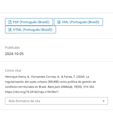
PDF (Português (Brasil))
XML (Português (Brasil))
HTML (Português (Brasil))
Publicado
2024-10-05
Cómo citar
Henrique Vieira, A., Fernandes Correia, A., & Farias, T. (2024). La
regularización del suelo urbano (REURB) como política de gestión de
conflictos territoriales en Brasil.
Ratio Juris (UNAULA)
,
19
(39), 319–352.
https://doi.org/10.24142/raju.v19n39a11
Más formatos de cita