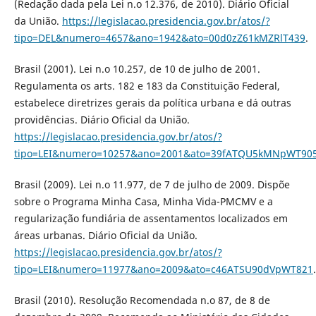
(Redação dada pela Lei n.o 12.376, de 2010). Diário Oficial
da União.
https://legislacao.presidencia.gov.br/atos/?
tipo=DEL&numero=4657&ano=1942&ato=00d0zZ61kMZRlT439
.
Brasil (2001). Lei n.o 10.257, de 10 de julho de 2001.
Regulamenta os arts. 182 e 183 da Constituição Federal,
estabelece diretrizes gerais da política urbana e dá outras
providências. Diário Oficial da União.
https://legislacao.presidencia.gov.br/atos/?
tipo=LEI&numero=10257&ano=2001&ato=39fATQU5kMNpWT90
Brasil (2009). Lei n.o 11.977, de 7 de julho de 2009. Dispõe
sobre o Programa Minha Casa, Minha Vida-PMCMV e a
regularização fundiária de assentamentos localizados em
áreas urbanas. Diário Oficial da União.
https://legislacao.presidencia.gov.br/atos/?
tipo=LEI&numero=11977&ano=2009&ato=c46ATSU90dVpWT821
.
Brasil (2010). Resolução Recomendada n.o 87, de 8 de