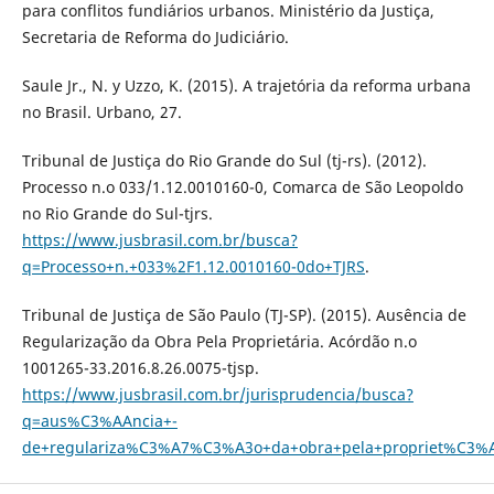
para conflitos fundiários urbanos. Ministério da Justiça,
Secretaria de Reforma do Judiciário.
Saule Jr., N. y Uzzo, K. (2015). A trajetória da reforma urbana
no Brasil. Urbano, 27.
Tribunal de Justiça do Rio Grande do Sul (tj-rs). (2012).
Processo n.o 033/1.12.0010160-0, Comarca de São Leopoldo
no Rio Grande do Sul-tjrs.
https://www.jusbrasil.com.br/busca?
q=Processo+n.+033%2F1.12.0010160-0do+TJRS
.
Tribunal de Justiça de São Paulo (TJ-SP). (2015). Ausência de
Regularização da Obra Pela Proprietária. Acórdão n.o
1001265-33.2016.8.26.0075-tjsp.
https://www.jusbrasil.com.br/jurisprudencia/busca?
q=aus%C3%AAncia+-
de+regulariza%C3%A7%C3%A3o+da+obra+pela+propriet%C3%A