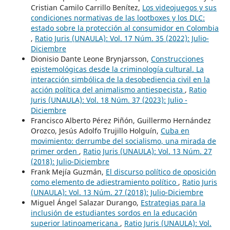
Cristian Camilo Carrillo Benítez,
Los videojuegos y sus
condiciones normativas de las lootboxes y los DLC:
estado sobre la protección al consumidor en Colombia
,
Ratio Juris (UNAULA): Vol. 17 Núm. 35 (2022): Julio-
Diciembre
Dionisio Dante Leone Brynjarsson,
Construcciones
epistemológicas desde la criminología cultural. La
interacción simbólica de la desobediencia civil en la
acción política del animalismo antiespecista
,
Ratio
Juris (UNAULA): Vol. 18 Núm. 37 (2023): Julio -
Diciembre
Francisco Alberto Pérez Piñón, Guillermo Hernández
Orozco, Jesús Adolfo Trujillo Holguín,
Cuba en
movimiento: derrumbe del socialismo, una mirada de
primer orden
,
Ratio Juris (UNAULA): Vol. 13 Núm. 27
(2018): Julio-Diciembre
Frank Mejía Guzmán,
El discurso político de oposición
como elemento de adiestramiento político
,
Ratio Juris
(UNAULA): Vol. 13 Núm. 27 (2018): Julio-Diciembre
Miguel Ángel Salazar Durango,
Estrategias para la
inclusión de estudiantes sordos en la educación
superior latinoamericana
,
Ratio Juris (UNAULA): Vol.