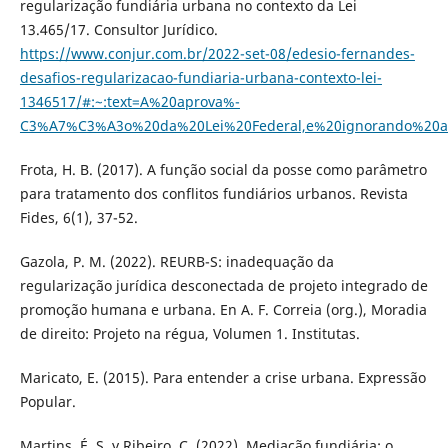
regularização fundiária urbana no contexto da Lei
13.465/17. Consultor Jurídico.
https://www.conjur.com.br/2022-set-08/edesio-fernandes-
desafios-regularizacao-fundiaria-urbana-contexto-lei-
1346517/#:~:text=A%20aprova%-
C3%A7%C3%A3o%20da%20Lei%20Federal,e%20ignorando%20
Frota, H. B. (2017). A função social da posse como parâmetro
para tratamento dos conflitos fundiários urbanos. Revista
Fides, 6(1), 37-52.
Gazola, P. M. (2022). REURB-S: inadequação da
regularização jurídica desconectada de projeto integrado de
promoção humana e urbana. En A. F. Correia (org.), Moradia
de direito: Projeto na régua, Volumen 1. Institutas.
Maricato, E. (2015). Para entender a crise urbana. Expressão
Popular.
Martins, É. S. y Ribeiro, C. (2022). Mediação fundiária: o