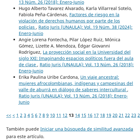
13 Núm. 26 (2018): Enero-Junio
Hugo Alberto Tavarez Alvarado, Karla Villarreal Sotelo,
Fabiola Peña-Cárdenas,
Factores de riesgo en la
violación de derechos humanos por parte de los
policías
,
Ratio Juris (UNAULA): Vol. 19 Núm. 38 (2024):
Enero-Junio
Angie Lorena Fontecha, Pilar López Ruiz, Mónica
Gómez, Lizette A. Mendoza, Édgar Giovanni
Rodríguez,
La proyección social en la Universidad del
siglo XXI: Imaginando espacios políticos fuera del aula
de clase
,
Ratio Juris (UNAULA): Vol. 13 Núm. 26 (2018):
Enero-Junio
Erika Paulina Uribe Cardona,
Un viaje ancestral:
mujeres afrocolombianas, indígenas y campesinas del
valle de aburrá en diálogo de saberes intercultural
,
Ratio Juris (UNAULA): Vol. 13 Núm. 26 (2018): Enero-
Junio
<<
<
1
2
3
4
5
6
7
8
9
10
11
12
13
14
15
16
17
18
19
20
21
22
23
2
También puede
Iniciar una búsqueda de similitud avanzada
para este artículo.