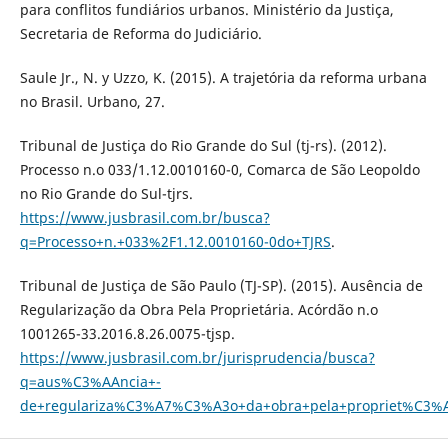
para conflitos fundiários urbanos. Ministério da Justiça,
Secretaria de Reforma do Judiciário.
Saule Jr., N. y Uzzo, K. (2015). A trajetória da reforma urbana
no Brasil. Urbano, 27.
Tribunal de Justiça do Rio Grande do Sul (tj-rs). (2012).
Processo n.o 033/1.12.0010160-0, Comarca de São Leopoldo
no Rio Grande do Sul-tjrs.
https://www.jusbrasil.com.br/busca?
q=Processo+n.+033%2F1.12.0010160-0do+TJRS
.
Tribunal de Justiça de São Paulo (TJ-SP). (2015). Ausência de
Regularização da Obra Pela Proprietária. Acórdão n.o
1001265-33.2016.8.26.0075-tjsp.
https://www.jusbrasil.com.br/jurisprudencia/busca?
q=aus%C3%AAncia+-
de+regulariza%C3%A7%C3%A3o+da+obra+pela+propriet%C3%A