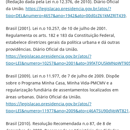
(Redação dada pela Lei n.o 12.376, de 2010). Diário Oficial
da União.
https://legislacao.presidencia.gov.br/atos/?
tipo=DEL&numero=4657&ano=1942&ato=00d0zZ61kMZRlT439
.
Brasil (2001). Lei n.o 10.257, de 10 de julho de 2001.
Regulamenta os arts. 182 e 183 da Constituição Federal,
estabelece diretrizes gerais da política urbana e dá outras
providências. Diário Oficial da União.
https://legislacao.presidencia.gov.br/atos/?
tipo=LEI&numero=10257&ano=2001&ato=39fATQU5kMNpWT90
Brasil (2009). Lei n.o 11.977, de 7 de julho de 2009. Dispõe
sobre o Programa Minha Casa, Minha Vida-PMCMV e a
regularização fundiária de assentamentos localizados em
áreas urbanas. Diário Oficial da União.
https://legislacao.presidencia.gov.br/atos/?
tipo=LEI&numero=11977&ano=2009&ato=c46ATSU90dVpWT821
.
Brasil (2010). Resolução Recomendada n.o 87, de 8 de