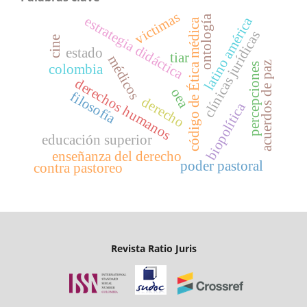
victimas
ontología
estrategia didáctica
latino américa
código de Ética médica
clínicas jurídicas
cine
estado
tiar
médicos
acuerdos de paz
percepciones
colombia
derechos humanos
oea
filosofía
derecho
biopolítica
educación superior
enseñanza del derecho
poder pastoral
contra pastoreo
Revista Ratio Juris