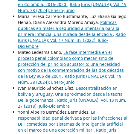
en Colombia, 2016-2020
,
Ratio Juris (UNAULA): Vol. 19
Núm. 38 (2024): Enero-Junio
María Teresa Carreño Bustamante, Luz Eliana Gallego
Henao, Diana Alexandra Moreno Amaya,
Políticas
públicas en materia seguridad alimentaria para la
primera infancia, una mirada desde la eficacia
,
Ratio
Juris (UNAULA): Vol. 17 Núm. 35 (2022): Julio-
Diciembre
Mateo Ledesma Cano,
La fase intermedia en el
proceso penal colombiano como mecanismo de
protección del principio acusatorio: una necesidad
con motivo de la conmemoración de las dos décadas
de la Ley 906 de 2004
,
Ratio Juris (UNAULA): Vol. 19
Núm. 38 (2024): Enero-Junio
Iván Mauricio Sánchez Díaz,
Descentralización en
bolivia y uruguay. Una aproximación desde la teoría
De la gobernanza
,
Ratio Juris (UNAULA): Vol. 13 Núm.
27 (2018): Julio-Diciembre
Yonni Albeiro Bermúdez Bermúdez,
La
responsabilidad penal derivada por las infracciones al
DIH cometidas por sistemas de inteligencia artificial
en el marco de una operación militar
,
Ratio Juris