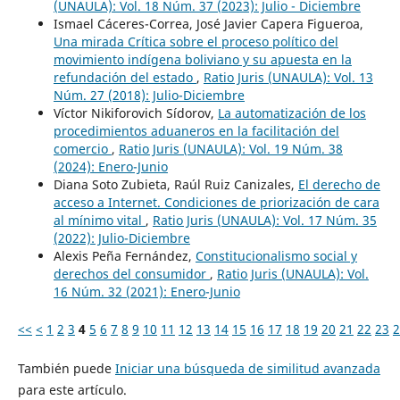
(UNAULA): Vol. 18 Núm. 37 (2023): Julio - Diciembre
Ismael Cáceres-Correa, José Javier Capera Figueroa,
Una mirada Crítica sobre el proceso político del
movimiento indígena boliviano y su apuesta en la
refundación del estado
,
Ratio Juris (UNAULA): Vol. 13
Núm. 27 (2018): Julio-Diciembre
Víctor Nikiforovich Sídorov,
La automatización de los
procedimientos aduaneros en la facilitación del
comercio
,
Ratio Juris (UNAULA): Vol. 19 Núm. 38
(2024): Enero-Junio
Diana Soto Zubieta, Raúl Ruiz Canizales,
El derecho de
acceso a Internet. Condiciones de priorización de cara
al mínimo vital
,
Ratio Juris (UNAULA): Vol. 17 Núm. 35
(2022): Julio-Diciembre
Alexis Peña Fernández,
Constitucionalismo social y
derechos del consumidor
,
Ratio Juris (UNAULA): Vol.
16 Núm. 32 (2021): Enero-Junio
<<
<
1
2
3
4
5
6
7
8
9
10
11
12
13
14
15
16
17
18
19
20
21
22
23
2
También puede
Iniciar una búsqueda de similitud avanzada
para este artículo.