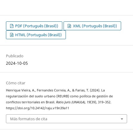
PDF (Português (Brasil))
XML (Português (Brasil))
HTML (Português (Brasil))
Publicado
2024-10-05
Cómo citar
Henrique Vieira, A., Fernandes Correia, A., & Farias, T. (2024). La
regularización del suelo urbano (REURB) como política de gestión de
conflictos territoriales en Brasil.
Ratio Juris (UNAULA)
,
19
(39), 319–352.
https://doi.org/10.24142/raju.v19n39a11
Más formatos de cita