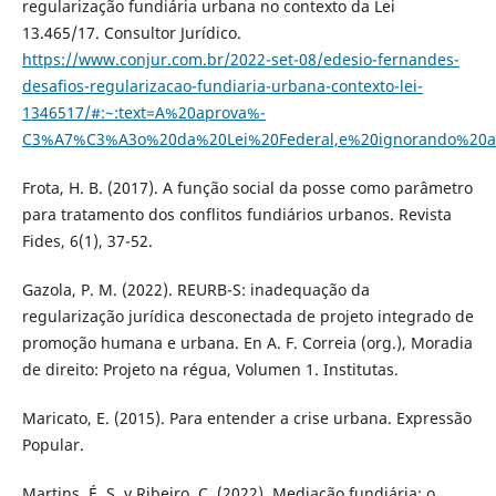
regularização fundiária urbana no contexto da Lei
13.465/17. Consultor Jurídico.
https://www.conjur.com.br/2022-set-08/edesio-fernandes-
desafios-regularizacao-fundiaria-urbana-contexto-lei-
1346517/#:~:text=A%20aprova%-
C3%A7%C3%A3o%20da%20Lei%20Federal,e%20ignorando%20
Frota, H. B. (2017). A função social da posse como parâmetro
para tratamento dos conflitos fundiários urbanos. Revista
Fides, 6(1), 37-52.
Gazola, P. M. (2022). REURB-S: inadequação da
regularização jurídica desconectada de projeto integrado de
promoção humana e urbana. En A. F. Correia (org.), Moradia
de direito: Projeto na régua, Volumen 1. Institutas.
Maricato, E. (2015). Para entender a crise urbana. Expressão
Popular.
Martins, É. S. y Ribeiro, C. (2022). Mediação fundiária: o