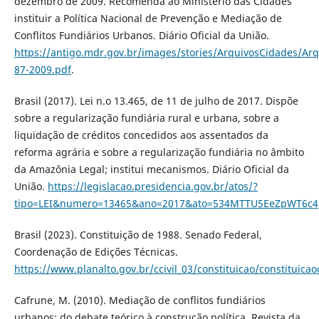
dezembro de 2009. Recomenda ao Ministério das Cidades
instituir a Política Nacional de Prevenção e Mediação de
Conflitos Fundiários Urbanos. Diário Oficial da União.
https://antigo.mdr.gov.br/images/stories/ArquivosCidades/A
87-2009.pdf
.
Brasil (2017). Lei n.o 13.465, de 11 de julho de 2017. Dispõe
sobre a regularização fundiária rural e urbana, sobre a
liquidação de créditos concedidos aos assentados da
reforma agrária e sobre a regularização fundiária no âmbito
da Amazônia Legal; institui mecanismos. Diário Oficial da
União.
https://legislacao.presidencia.gov.br/atos/?
tipo=LEI&numero=13465&ano=2017&ato=534MTTU5EeZpWT6c4
Brasil (2023). Constituição de 1988. Senado Federal,
Coordenação de Edições Técnicas.
https://www.planalto.gov.br/ccivil_03/constituicao/constituic
Cafrune, M. (2010). Mediação de conflitos fundiários
urbanos: do debate teórico à construção política. Revista da