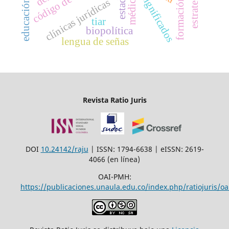
educación virtual
médicos
estado
significados
clínicas jurídicas
tiar
biopolítica
lengua de señas
Revista Ratio Juris
DOI
10.24142/raju
| ISSN: 1794-6638 | eISSN: 2619-
4066 (en línea)
OAI-PMH:
https://publicaciones.unaula.edu.co/index.php/ratiojuris/oa