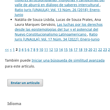
valle de aburrá en diálogo de saberes intercultural
,
Ratio Juris (UNAULA): Vol. 13 Núm. 26 (2018): Enero-
Junio
Natália de Souza Lisbôa, Lucas de Souza Prates, Ana
Laura Marques Gervásio,
Las luchas por los derechos
desde las epistemologías del Sur y el potencial del
Nuevo Constitucionalismo Latinoamericano
,
Ratio
Juris (UNAULA): Vol. 17 Núm. 34 (2022): Enero-Junio
<<
<
1
2
3
4
5
6
7
8
9
10
11
12
13
14
15
16
17
18
19
20
21
22
23
2
También puede
Iniciar una búsqueda de similitud avanzada
para este artículo.
Enviar un artículo
Idioma