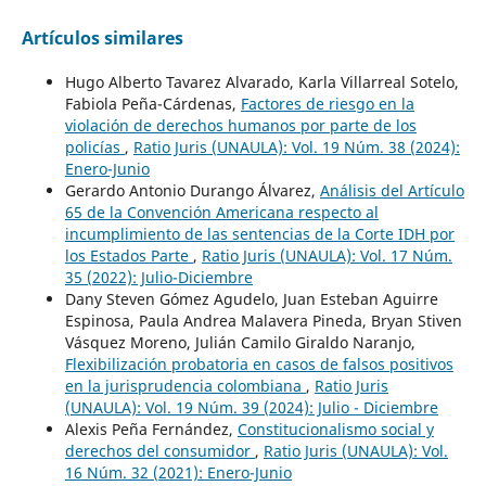
Artículos similares
Hugo Alberto Tavarez Alvarado, Karla Villarreal Sotelo,
Fabiola Peña-Cárdenas,
Factores de riesgo en la
violación de derechos humanos por parte de los
policías
,
Ratio Juris (UNAULA): Vol. 19 Núm. 38 (2024):
Enero-Junio
Gerardo Antonio Durango Álvarez,
Análisis del Artículo
65 de la Convención Americana respecto al
incumplimiento de las sentencias de la Corte IDH por
los Estados Parte
,
Ratio Juris (UNAULA): Vol. 17 Núm.
35 (2022): Julio-Diciembre
Dany Steven Gómez Agudelo, Juan Esteban Aguirre
Espinosa, Paula Andrea Malavera Pineda, Bryan Stiven
Vásquez Moreno, Julián Camilo Giraldo Naranjo,
Flexibilización probatoria en casos de falsos positivos
en la jurisprudencia colombiana
,
Ratio Juris
(UNAULA): Vol. 19 Núm. 39 (2024): Julio - Diciembre
Alexis Peña Fernández,
Constitucionalismo social y
derechos del consumidor
,
Ratio Juris (UNAULA): Vol.
16 Núm. 32 (2021): Enero-Junio