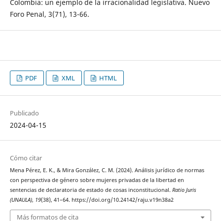
Colombia: un ejemplo de la irracionalidad legislativa. Nuevo
Foro Penal, 3(71), 13-66.
PDF
XML
HTML
Publicado
2024-04-15
Cómo citar
Mena Pérez, E. K., & Mira González, C. M. (2024). Análisis jurídico de normas
con perspectiva de género sobre mujeres privadas de la libertad en
sentencias de declaratoria de estado de cosas inconstitucional.
Ratio Juris
(UNAULA)
,
19
(38), 41–64. https://doi.org/10.24142/raju.v19n38a2
Más formatos de cita