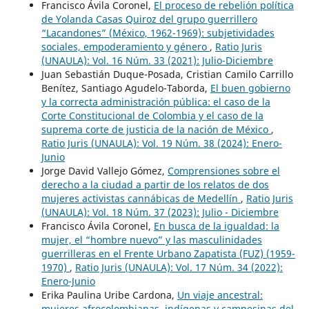
Francisco Ávila Coronel,
El proceso de rebelión política
de Yolanda Casas Quiroz del grupo guerrillero
“Lacandones” (México, 1962-1969): subjetividades
sociales, empoderamiento y género
,
Ratio Juris
(UNAULA): Vol. 16 Núm. 33 (2021): Julio-Diciembre
Juan Sebastián Duque-Posada, Cristian Camilo Carrillo
Benítez, Santiago Agudelo-Taborda,
El buen gobierno
y la correcta administración pública: el caso de la
Corte Constitucional de Colombia y el caso de la
suprema corte de justicia de la nación de México
,
Ratio Juris (UNAULA): Vol. 19 Núm. 38 (2024): Enero-
Junio
Jorge David Vallejo Gómez,
Comprensiones sobre el
derecho a la ciudad a partir de los relatos de dos
mujeres activistas cannábicas de Medellín
,
Ratio Juris
(UNAULA): Vol. 18 Núm. 37 (2023): Julio - Diciembre
Francisco Ávila Coronel,
En busca de la igualdad: la
mujer, el “hombre nuevo” y las masculinidades
guerrilleras en el Frente Urbano Zapatista (FUZ) (1959-
1970)
,
Ratio Juris (UNAULA): Vol. 17 Núm. 34 (2022):
Enero-Junio
Erika Paulina Uribe Cardona,
Un viaje ancestral:
mujeres afrocolombianas, indígenas y campesinas del