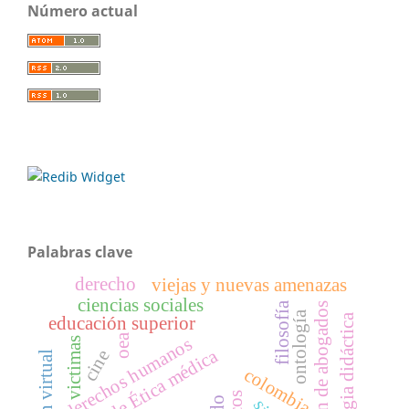
Número actual
Palabras clave
derecho
viejas y nuevas amenazas
ciencias sociales
filosofía
formación de abogados
ontología
estrategia didáctica
educación superior
oea
derechos humanos
victimas
código de Ética médica
cine
colombia