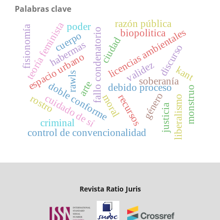
Palabras clave
razón pública
teoría feminista
poder
fisionomía
licencias ambientales
fallo condenatorio
biopolitica
cuerpo
ciudad
habermas
discurso
espacio urbano
validez
kant
rawls
soberanía
arte
doble conforme
debido proceso
monstruo
género
cuidado de sí
recursos
moral
rostro
liberalismo
justicia
criminal
control de convencionalidad
Revista Ratio Juris