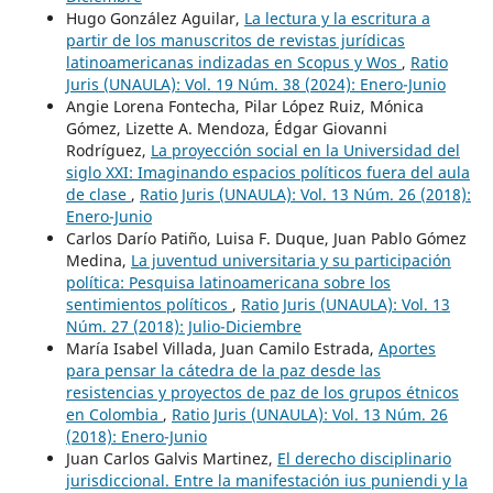
Hugo González Aguilar,
La lectura y la escritura a
partir de los manuscritos de revistas jurídicas
latinoamericanas indizadas en Scopus y Wos
,
Ratio
Juris (UNAULA): Vol. 19 Núm. 38 (2024): Enero-Junio
Angie Lorena Fontecha, Pilar López Ruiz, Mónica
Gómez, Lizette A. Mendoza, Édgar Giovanni
Rodríguez,
La proyección social en la Universidad del
siglo XXI: Imaginando espacios políticos fuera del aula
de clase
,
Ratio Juris (UNAULA): Vol. 13 Núm. 26 (2018):
Enero-Junio
Carlos Darío Patiño, Luisa F. Duque, Juan Pablo Gómez
Medina,
La juventud universitaria y su participación
política: Pesquisa latinoamericana sobre los
sentimientos políticos
,
Ratio Juris (UNAULA): Vol. 13
Núm. 27 (2018): Julio-Diciembre
María Isabel Villada, Juan Camilo Estrada,
Aportes
para pensar la cátedra de la paz desde las
resistencias y proyectos de paz de los grupos étnicos
en Colombia
,
Ratio Juris (UNAULA): Vol. 13 Núm. 26
(2018): Enero-Junio
Juan Carlos Galvis Martinez,
El derecho disciplinario
jurisdiccional. Entre la manifestación ius puniendi y la