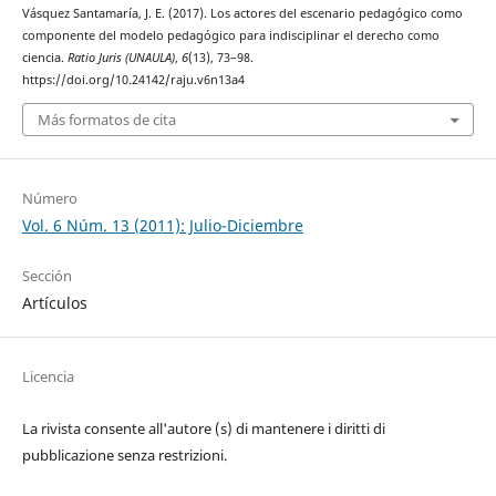
Vásquez Santamaría, J. E. (2017). Los actores del escenario pedagógico como
componente del modelo pedagógico para indisciplinar el derecho como
ciencia.
Ratio Juris (UNAULA)
,
6
(13), 73–98.
https://doi.org/10.24142/raju.v6n13a4
Más formatos de cita
Número
Vol. 6 Núm. 13 (2011): Julio-Diciembre
Sección
Artículos
Licencia
La rivista consente all'autore (s) di mantenere i diritti di
pubblicazione senza restrizioni.