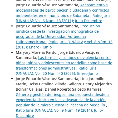
Jorge Eduardo Vásquez Santamaría,
Acercamiento a
modalidades de participación ciudadana y conflictos
ambientales en el municipio de Sabaneta
,
Ratio Juris
(UNAULA): Vol. 6 Núm. 13 (2011): Julio-Diciembre
Jorge Eduardo Vásquez Santamaría,
Producción
jurídica desde la investigación monográfica de
posgrados de la Universidad Autónoma
Latinoamericana
,
Ratio Juris (UNAULA): Vol. 8 Núm. 16
(2013): Enero - Junio
Maryory Moreno Pardo, Jorge Eduardo Vásquez
Santamaría,
Las formas y los tipos de violencia contra
niñas, niños y adolescentes en Medellín como base de
transformaciones administrativas
,
Ratio Juris
(UNAULA): Vol. 20 Núm. 40 (2025): Enero-Junio
Jorge Eduardo Vásquez Santamaría, Lina Jaramillo
Marín, Deisy Catalina Villada Gallego, Henry Alejandro
Bolívar Callejas, Daniel Roberto Salcedo Ramírez,
Género y gestión de riesgos: una propuesta desde la
experiencia clínica en la coadyuvancia de la acción
popular de la micro cuenca la Picacha de Medellín
,
Ratio Juris (UNAULA): Vol. 9 Núm. 19 (2014): Julio-
Diciembre