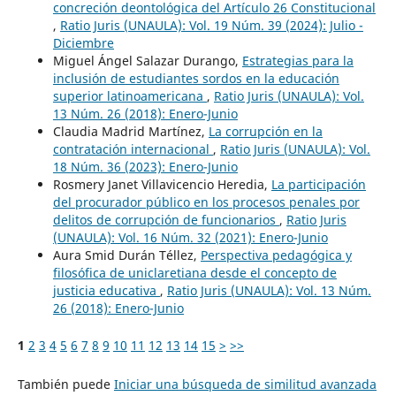
concreción deontológica del Artículo 26 Constitucional
,
Ratio Juris (UNAULA): Vol. 19 Núm. 39 (2024): Julio -
Diciembre
Miguel Ángel Salazar Durango,
Estrategias para la
inclusión de estudiantes sordos en la educación
superior latinoamericana
,
Ratio Juris (UNAULA): Vol.
13 Núm. 26 (2018): Enero-Junio
Claudia Madrid Martínez,
La corrupción en la
contratación internacional
,
Ratio Juris (UNAULA): Vol.
18 Núm. 36 (2023): Enero-Junio
Rosmery Janet Villavicencio Heredia,
La participación
del procurador público en los procesos penales por
delitos de corrupción de funcionarios
,
Ratio Juris
(UNAULA): Vol. 16 Núm. 32 (2021): Enero-Junio
Aura Smid Durán Téllez,
Perspectiva pedagógica y
filosófica de uniclaretiana desde el concepto de
justicia educativa
,
Ratio Juris (UNAULA): Vol. 13 Núm.
26 (2018): Enero-Junio
1
2
3
4
5
6
7
8
9
10
11
12
13
14
15
>
>>
También puede
Iniciar una búsqueda de similitud avanzada