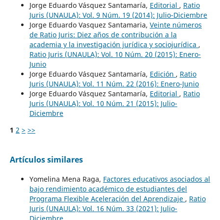
Jorge Eduardo Vásquez Santamaría,
Editorial
,
Ratio
Juris (UNAULA): Vol. 9 Núm. 19 (2014): Julio-Diciembre
Jorge Eduardo Vasquez Santamaria,
Veinte números
de Ratio Juris: Diez años de contribución a la
academia y la investigación jurídica y sociojurídica
,
Ratio Juris (UNAULA): Vol. 10 Núm. 20 (2015): Enero-
Junio
Jorge Eduardo Vásquez Santamaría,
Edición
,
Ratio
Juris (UNAULA): Vol. 11 Núm. 22 (2016): Enero-Junio
Jorge Eduardo Vásquez Santamaría,
Editorial
,
Ratio
Juris (UNAULA): Vol. 10 Núm. 21 (2015): Julio-
Diciembre
1
2
>
>>
Artículos similares
Yomelina Mena Raga,
Factores educativos asociados al
bajo rendimiento académico de estudiantes del
Programa Flexible Aceleración del Aprendizaje
,
Ratio
Juris (UNAULA): Vol. 16 Núm. 33 (2021): Julio-
Diciembre