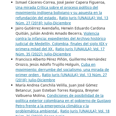
Ismael Cáceres-Correa, José Javier Capera Figueroa,
Una mirada Crítica sobre el proceso político del
movimiento indígena boliviano y su apuesta en la
refundación del estado
,
Ratio Juris (UNAULA): Vol. 13
Núm. 27 (2018): Julio-Diciembre
Jairo Gutiérrez Avendaño, Herwin Eduardo Cardona
Quitián, Julián Andrés Amado Becerra,
Violencia
contra la infancia: expedientes del Archivo histórico
judicial de Medellín, Colombia, finales del siglo XIX y
primera mitad del XX
,
Ratio Juris (UNAULA): Vol. 17
Núm. 35 (2022): Julio-Diciembre
Francisco Alberto Pérez Piñón, Guillermo Hernández
Orozco, Jesús Adolfo Trujillo Holguín,
Cuba en
movimiento: derrumbe del socialismo, una mirada de
primer orden
,
Ratio Juris (UNAULA): Vol. 13 Núm. 27
(2018): Julio-Diciembre
María Andrea Canchila Velilla, Juan José Gómez
Betancur, Juan Esteban Torres Raigoza, Breyner
Valbuena Molina,
Condiciones de posibilidad de la
política exterior colombiana en el gobierno de Gustavo
Petro frente a la emergencia climática y la
problemática ambiental
,
Ratio Juris (UNAULA): Vol. 18