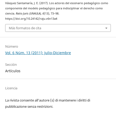
Vásquez Santamaría, J. E. (2017). Los actores del escenario pedagógico como
componente del modelo pedagógico para indisciplinar el derecho como
ciencia.
Ratio Juris (UNAULA)
,
6
(13), 73–98.
https://doi.org/10.24142/raju.v6n13a4
Más formatos de cita
Número
Vol. 6 Núm. 13 (2011): Julio-Diciembre
Sección
Artículos
Licencia
La rivista consente all'autore (s) di mantenere i diritti di
pubblicazione senza restrizioni.