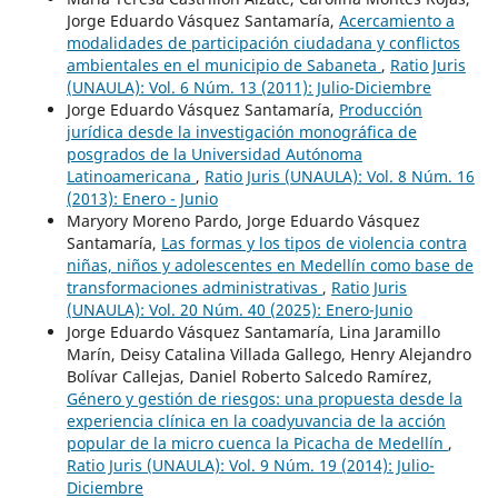
Jorge Eduardo Vásquez Santamaría,
Acercamiento a
modalidades de participación ciudadana y conflictos
ambientales en el municipio de Sabaneta
,
Ratio Juris
(UNAULA): Vol. 6 Núm. 13 (2011): Julio-Diciembre
Jorge Eduardo Vásquez Santamaría,
Producción
jurídica desde la investigación monográfica de
posgrados de la Universidad Autónoma
Latinoamericana
,
Ratio Juris (UNAULA): Vol. 8 Núm. 16
(2013): Enero - Junio
Maryory Moreno Pardo, Jorge Eduardo Vásquez
Santamaría,
Las formas y los tipos de violencia contra
niñas, niños y adolescentes en Medellín como base de
transformaciones administrativas
,
Ratio Juris
(UNAULA): Vol. 20 Núm. 40 (2025): Enero-Junio
Jorge Eduardo Vásquez Santamaría, Lina Jaramillo
Marín, Deisy Catalina Villada Gallego, Henry Alejandro
Bolívar Callejas, Daniel Roberto Salcedo Ramírez,
Género y gestión de riesgos: una propuesta desde la
experiencia clínica en la coadyuvancia de la acción
popular de la micro cuenca la Picacha de Medellín
,
Ratio Juris (UNAULA): Vol. 9 Núm. 19 (2014): Julio-
Diciembre