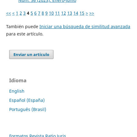
Núm. 36 (2023): Enero-Junio
<<
<
1
2
3
4
5
6
7
8
9
10
11
12
13
14
15
>
>>
También puede
Iniciar una búsqueda de similitud avanzada
para este artículo.
Enviar un artículo
Idioma
English
Español (España)
Português (Brasil)
Formatos Revista Ratio Juris