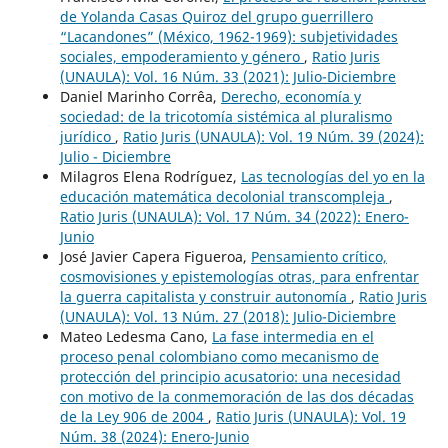
de Yolanda Casas Quiroz del grupo guerrillero
“Lacandones” (México, 1962-1969): subjetividades
sociales, empoderamiento y género
,
Ratio Juris
(UNAULA): Vol. 16 Núm. 33 (2021): Julio-Diciembre
Daniel Marinho Corrêa,
Derecho, economía y
sociedad: de la tricotomía sistémica al pluralismo
jurídico
,
Ratio Juris (UNAULA): Vol. 19 Núm. 39 (2024):
Julio - Diciembre
Milagros Elena Rodríguez,
Las tecnologías del yo en la
educación matemática decolonial transcompleja
,
Ratio Juris (UNAULA): Vol. 17 Núm. 34 (2022): Enero-
Junio
José Javier Capera Figueroa,
Pensamiento crítico,
cosmovisiones y epistemologías otras, para enfrentar
la guerra capitalista y construir autonomía
,
Ratio Juris
(UNAULA): Vol. 13 Núm. 27 (2018): Julio-Diciembre
Mateo Ledesma Cano,
La fase intermedia en el
proceso penal colombiano como mecanismo de
protección del principio acusatorio: una necesidad
con motivo de la conmemoración de las dos décadas
de la Ley 906 de 2004
,
Ratio Juris (UNAULA): Vol. 19
Núm. 38 (2024): Enero-Junio