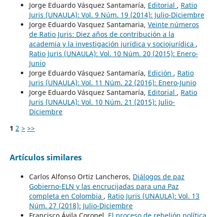
Jorge Eduardo Vásquez Santamaría,
Editorial
,
Ratio
Juris (UNAULA): Vol. 9 Núm. 19 (2014): Julio-Diciembre
Jorge Eduardo Vasquez Santamaria,
Veinte números
de Ratio Juris: Diez años de contribución a la
academia y la investigación jurídica y sociojurídica
,
Ratio Juris (UNAULA): Vol. 10 Núm. 20 (2015): Enero-
Junio
Jorge Eduardo Vásquez Santamaría,
Edición
,
Ratio
Juris (UNAULA): Vol. 11 Núm. 22 (2016): Enero-Junio
Jorge Eduardo Vásquez Santamaría,
Editorial
,
Ratio
Juris (UNAULA): Vol. 10 Núm. 21 (2015): Julio-
Diciembre
1
2
>
>>
Artículos similares
Carlos Alfonso Ortiz Lancheros,
Diálogos de paz
Gobierno-ELN y las encrucijadas para una Paz
completa en Colombia
,
Ratio Juris (UNAULA): Vol. 13
Núm. 27 (2018): Julio-Diciembre
Francisco Ávila Coronel,
El proceso de rebelión política