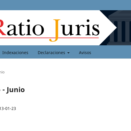
Indexaciones
Declaraciones
Avisos
nio
 - Junio
13-01-23