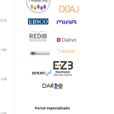
53-76
-104
-128
Portal especializado
-156