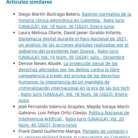
Artículos similares
Diego Martín Buitrago Botero,
Rastreo normativo de la
historia clínica electrónica en Colombia
,
Ratio Juris
(UNAULA): Vol. 18 Núm. 36 (2023): Enero-Junio
Laura Melissa Olarte, David Javier Giraldo Infante,
Diplomacia digital durante el Paro Nacional de 2021:
un análisis de las acciones digitales realizadas por el
gobierno del presidente Iván Duque
,
Ratio Juris
(UNAULA): Vol. 19 Núm. 39 (2024): Julio - Diciembre
Denise Neves Abade,
La protección penal de los
derechos afectados por los delitos contra la libre
competencia a través del prisma de los derechos
humanos: la importancia de un mandato de
criminalización internacional en la era de las big tech
,
Ratio Juris (UNAULA): Vol. 18 Núm. 36 (2023): Enero-
Junio
José Fernando Valencia Grajales, Mayda Soraya Marín
Galeano, Luis Felipe Ortiz-Clavijo,
Política Nacional de
Inteligencia Artificial
,
Ratio Juris (UNAULA): Vol. 20
Núm. 40 (2025): Enero-Junio
Frank David Guillermo Manga,
Portales de contacto y
su responsabilidad frente al consumidor en Colombia