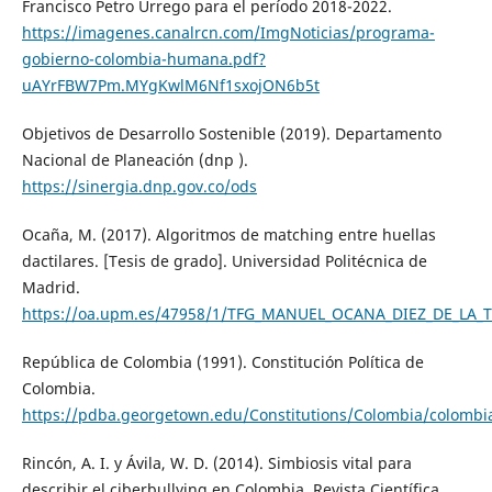
Francisco Petro Urrego para el período 2018-2022.
https://imagenes.canalrcn.com/ImgNoticias/programa-
gobierno-colombia-humana.pdf?
uAYrFBW7Pm.MYgKwlM6Nf1sxojON6b5t
Objetivos de Desarrollo Sostenible (2019). Departamento
Nacional de Planeación (dnp ).
https://sinergia.dnp.gov.co/ods
Ocaña, M. (2017). Algoritmos de matching entre huellas
dactilares. [Tesis de grado]. Universidad Politécnica de
Madrid.
https://oa.upm.es/47958/1/TFG_MANUEL_OCANA_DIEZ_DE_LA_
República de Colombia (1991). Constitución Política de
Colombia.
https://pdba.georgetown.edu/Constitutions/Colombia/colombi
Rincón, A. I. y Ávila, W. D. (2014). Simbiosis vital para
describir el ciberbullying en Colombia. Revista Científica