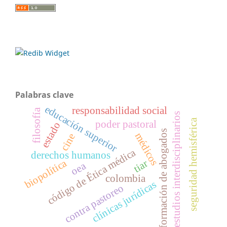
Palabras clave
educación superior
responsabilidad social
filosofía
estudios interdisciplinarios
seguridad hemisférica
poder pastoral
estado
formación de abogados
médicos
cine
código de Ética médica
derechos humanos
biopolítica
tiar
oea
colombia
clínicas jurídicas
contra pastoreo