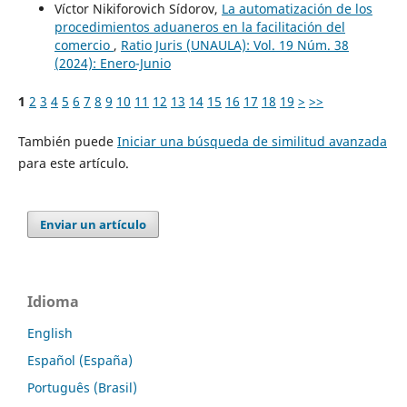
Víctor Nikiforovich Sídorov,
La automatización de los
procedimientos aduaneros en la facilitación del
comercio
,
Ratio Juris (UNAULA): Vol. 19 Núm. 38
(2024): Enero-Junio
1
2
3
4
5
6
7
8
9
10
11
12
13
14
15
16
17
18
19
>
>>
También puede
Iniciar una búsqueda de similitud avanzada
para este artículo.
Enviar un artículo
Idioma
English
Español (España)
Português (Brasil)