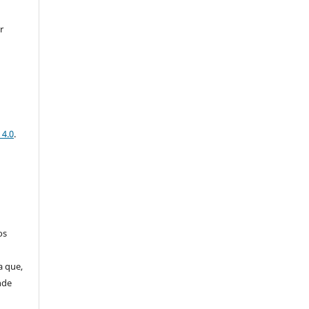
r
 4.0
.
os
a que,
nde