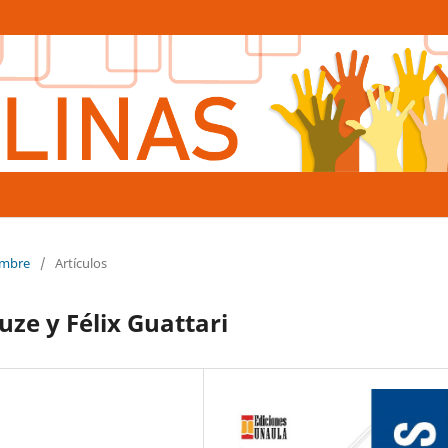
iembre
/
Artículos
euze y Félix Guattari