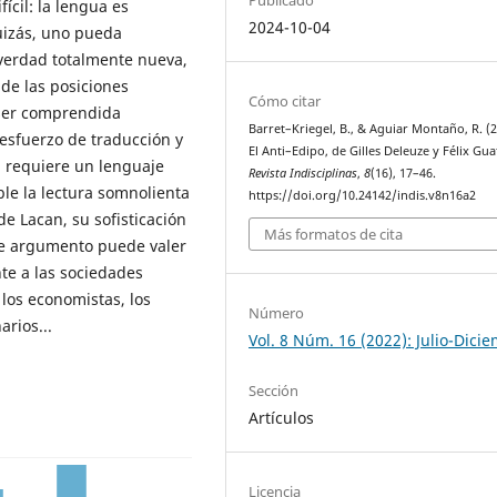
ícil: la lengua es
2024-10-04
quizás, uno pueda
verdad totalmente nueva,
 de las posiciones
Cómo citar
 ser comprendida
Barret–Kriegel, B., & Aguiar Montaño, R. (2
sfuerzo de traducción y
El Anti–Edipo, de Gilles Deleuze y Félix Guat
, requiere un lenguaje
Revista Indisciplinas
,
8
(16), 17–46.
ble la lectura somnolienta
https://doi.org/10.24142/indis.v8n16a2
de Lacan, su sofisticación
Más formatos de cita
te argumento puede valer
te a las sociedades
 los economistas, los
Número
arios...
Vol. 8 Núm. 16 (2022): Julio-Dici
Sección
Artículos
Licencia