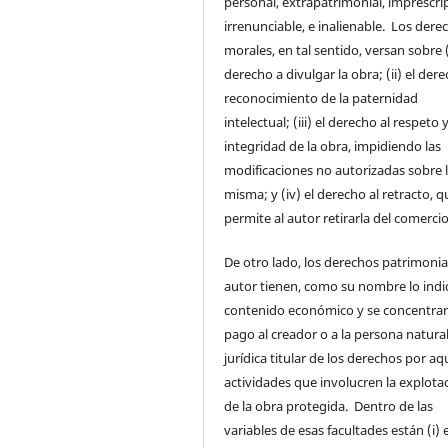
personal, extrapatrimonial, imprescrip
irrenunciable, e inalienable. Los dere
morales, en tal sentido, versan sobre (
derecho a divulgar la obra; (ii) el dere
reconocimiento de la paternidad
intelectual; (iii) el derecho al respeto y
integridad de la obra, impidiendo las
modificaciones no autorizadas sobre 
misma; y (iv) el derecho al retracto, q
permite al autor retirarla del comercio
De otro lado, los derechos patrimonia
autor tienen, como su nombre lo indi
contenido económico y se concentran
pago al creador o a la persona natura
jurídica titular de los derechos por aq
actividades que involucren la explota
de la obra protegida. Dentro de las
variables de esas facultades están (i) e