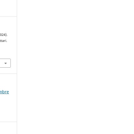
024).
tari.
embre