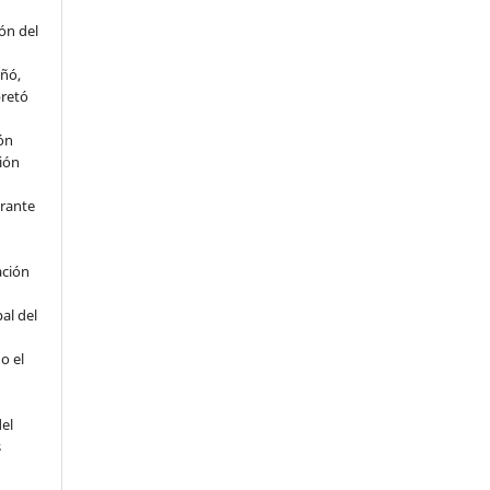
ón del
eñó,
pretó
ión
ción
rante
ación
al del
o el
del
s