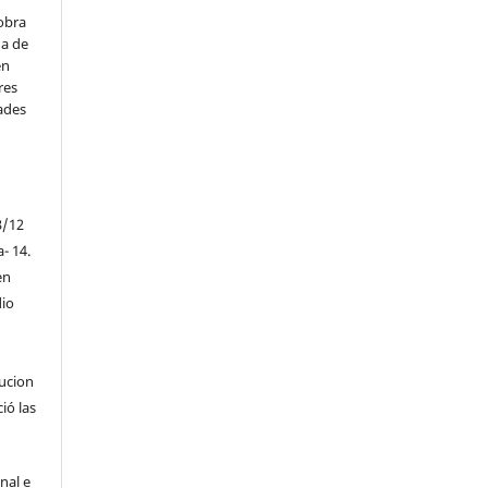
obra
na de
en
res
ades
3/12
a- 14.
en
io
tucion
ió las
nal e