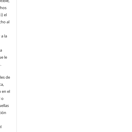
tible,
chos
i) el
cho al
 a la
la
ue le
.
les de
ca,
 en el
l o
uellas
ción
l