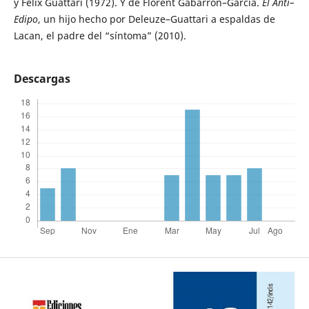
y Félix Guattari (1972). Y de Florent Gabarrón–García.
El Anti–
Edipo
, un hijo hecho por Deleuze–Guattari a espaldas de
Lacan, el padre del “síntoma” (2010).
Descargas