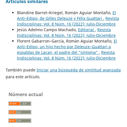
Artículos similares
Blandine Barret–Kriegel, Román Aguiar Montaño,
El
Anti–Edipo, de Gilles Deleuze y Félix Guattari
,
Revista
Indisciplinas: Vol. 8 Núm. 16 (2022): Julio-Diciembre
Jesús Adelmo Campo Machado,
Editorial
,
Revista
Indisciplinas: Vol. 8 Núm. 16 (2022): Julio-Diciembre
Florent Gabarron–García, Román Aguiar Montaño,
El
Anti–Edipo, un hijo hecho por Deleuze–Guattari a
espaldas de Lacan, el padre del “síntoma”
,
Revista
Indisciplinas: Vol. 8 Núm. 16 (2022): Julio-Diciembre
También puede
Iniciar una búsqueda de similitud avanzada
para este artículo.
Número actual