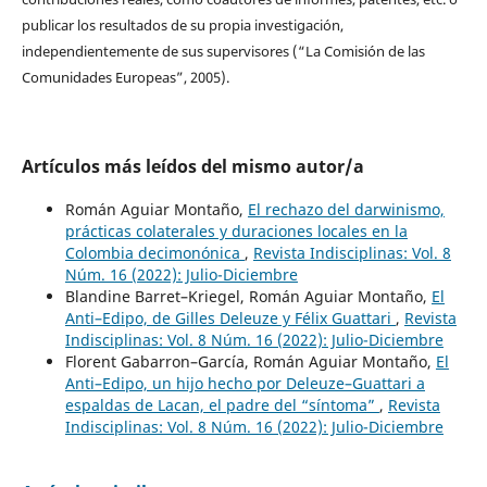
publicar los resultados de su propia investigación,
independientemente de sus supervisores (“La Comisión de las
Comunidades Europeas”, 2005).
Artículos más leídos del mismo autor/a
Román Aguiar Montaño,
El rechazo del darwinismo,
prácticas colaterales y duraciones locales en la
Colombia decimonónica
,
Revista Indisciplinas: Vol. 8
Núm. 16 (2022): Julio-Diciembre
Blandine Barret–Kriegel, Román Aguiar Montaño,
El
Anti–Edipo, de Gilles Deleuze y Félix Guattari
,
Revista
Indisciplinas: Vol. 8 Núm. 16 (2022): Julio-Diciembre
Florent Gabarron–García, Román Aguiar Montaño,
El
Anti–Edipo, un hijo hecho por Deleuze–Guattari a
espaldas de Lacan, el padre del “síntoma”
,
Revista
Indisciplinas: Vol. 8 Núm. 16 (2022): Julio-Diciembre