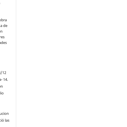
s
obra
na de
en
res
ades
3/12
a- 14.
en
io
tucion
ió las