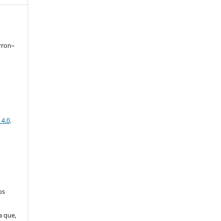
rron–
 4.0
.
os
a que,