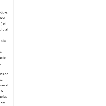
tible,
chos
i) el
cho al
 a la
la
ue le
.
les de
ca,
 en el
l o
uellas
ción