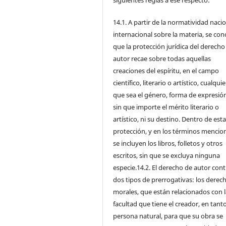
siguientes reglas a ese respecto:
14.1. A partir de la normatividad nacio
internacional sobre la materia, se con
que la protección jurídica del derecho
autor recae sobre todas aquellas
creaciones del espíritu, en el campo
científico, literario o artístico, cualqui
que sea el género, forma de expresión
sin que importe el mérito literario o
artístico, ni su destino. Dentro de est
protección, y en los términos mencio
se incluyen los libros, folletos y otros
escritos, sin que se excluya ninguna
especie.14.2. El derecho de autor con
dos tipos de prerrogativas: los derec
morales, que están relacionados con l
facultad que tiene el creador, en tant
persona natural, para que su obra se