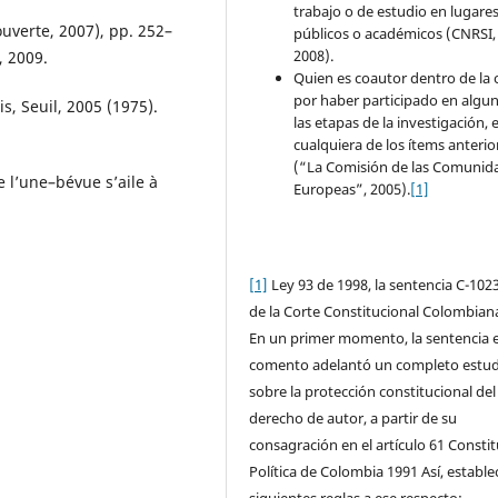
trabajo o de estudio en lugare
ouverte, 2007), pp. 252–
públicos o académicos (CNRSI,
2008).
, 2009.
Quien es coautor dentro de la 
por haber participado en algu
s, Seuil, 2005 (1975).
las etapas de la investigación, 
cualquiera de los ítems anterio
(“La Comisión de las Comunid
e l’une–bévue s’aile à
Europeas”, 2005).
[1]
[1]
Ley 93 de 1998, la sentencia C-102
de la Corte Constitucional Colombian
En un primer momento, la sentencia 
comento adelantó un completo estud
sobre la protección constitucional del
derecho de autor, a partir de su
consagración en el artículo 61 Consti
Política de Colombia 1991 Así, establec