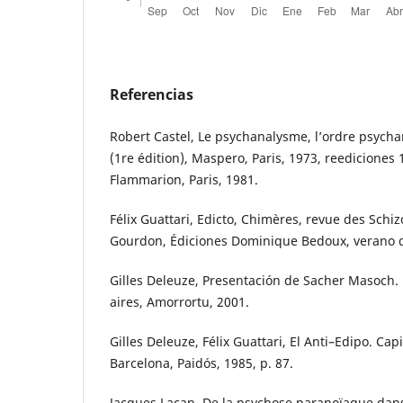
Referencias
Robert Castel, Le psychanalysme, l’ordre psychan
(1re édition), Maspero, Paris, 1973, reedicione
Flammarion, Paris, 1981.
Félix Guattari, Edicto, Chimères, revue des Schi
Gourdon, Édiciones Dominique Bedoux, verano de
Gilles Deleuze, Presentación de Sacher Masoch. L
aires, Amorrortu, 2001.
Gilles Deleuze, Félix Guattari, El Anti–Edipo. Cap
Barcelona, Paidós, 1985, p. 87.
Jacques Lacan, De la psychose paranoïaque dans