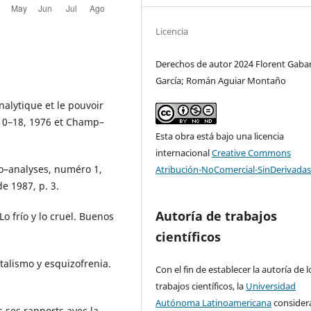
Licencia
Derechos de autor 2024 Florent Gaba
García; Román Aguiar Montaño
alytique et le pouvoir
s 10–18, 1976 et Champ–
Esta obra está bajo una licencia
internacional
Creative Commons
zo–analyses, numéro 1,
Atribución-NoComercial-SinDerivadas
 1987, p. 3.
Autoría de trabajos
o frío y lo cruel. Buenos
científicos
italismo y esquizofrenia.
Con el fin de establecer la autoría de l
trabajos científicos, la
Universidad
Autónoma Latinoamericana
consider
 ses rapports avec la