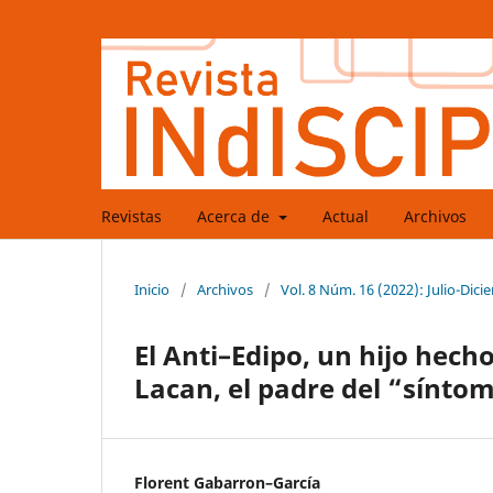
Revistas
Acerca de
Actual
Archivos
Inicio
/
Archivos
/
Vol. 8 Núm. 16 (2022): Julio-Dic
El Anti–Edipo, un hijo hech
Lacan, el padre del “sínto
Florent Gabarron–García