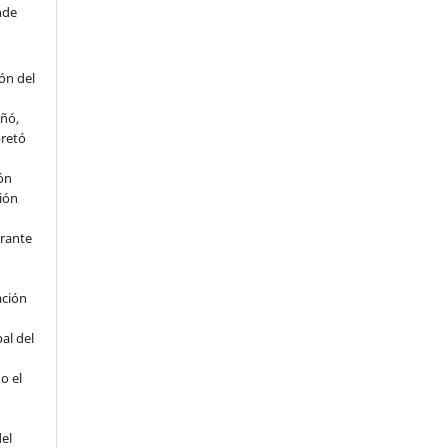
nde
ón del
eñó,
pretó
ión
ción
rante
ación
al del
o el
del