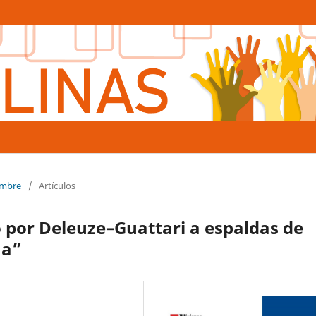
iembre
/
Artículos
o por Deleuze–Guattari a espaldas de
ma”