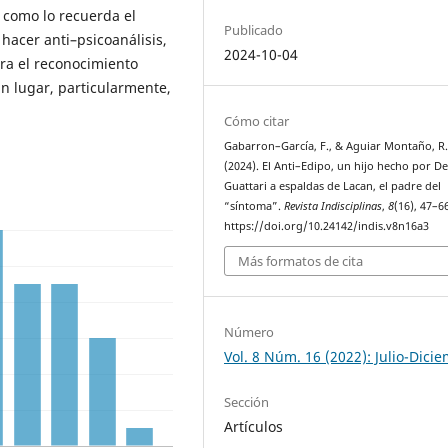
” como lo recuerda el
Publicado
 hacer anti–psicoanálisis,
2024-10-04
ra el reconocimiento
dan lugar, particularmente,
Cómo citar
Gabarron–García, F., & Aguiar Montaño, R
(2024). El Anti–Edipo, un hijo hecho por D
Guattari a espaldas de Lacan, el padre del
“síntoma”.
Revista Indisciplinas
,
8
(16), 47–6
https://doi.org/10.24142/indis.v8n16a3
Más formatos de cita
Número
Vol. 8 Núm. 16 (2022): Julio-Dici
Sección
Artículos