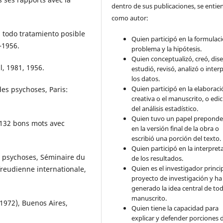
dentro de sus publicaciones, se entie
como autor:
 todo tratamiento posible
Quien participó en la formulaci
5–1956.
problema y la hipótesis.
Quien conceptualizó, creó, dis
l, 1981, 1956.
estudió, revisó, analizó o inter
los datos.
Quien participó en la elaborac
des psychoses, Paris:
creativa o el manuscrito, o edi
del análisis estadístico.
Quien tuvo un papel preponde
 132 bons mots avec
en la versión final de la obra o
escribió una porción del texto.
Quien participó en la interpret
s psychoses, Séminaire du
de los resultados.
Quien es el investigador princip
 freudienne internationale,
proyecto de investigación y ha
generado la idea central de tod
manuscrito.
 1972), Buenos Aires,
Quien tiene la capacidad para
explicar y defender porciones 