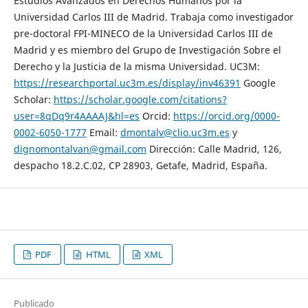
Estudios Avanzados en Derechos Humanos por la
Universidad Carlos III de Madrid. Trabaja como investigador
pre-doctoral FPI-MINECO de la Universidad Carlos III de
Madrid y es miembro del Grupo de Investigación Sobre el
Derecho y la Justicia de la misma Universidad. UC3M:
https://researchportal.uc3m.es/display/inv46391
Google
Scholar:
https://scholar.google.com/citations?
user=8qDq9r4AAAAJ&hl=es
Orcid:
https://orcid.org/0000-
0002-6050-1777
Email:
dmontalv@clio.uc3m.es
y
dignomontalvan@gmail.com
Dirección: Calle Madrid, 126,
despacho 18.2.C.02, CP 28903, Getafe, Madrid, España.
PDF
HTML
XML
Publicado