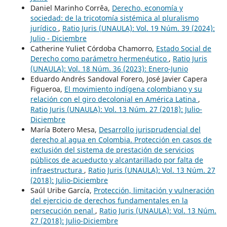
Daniel Marinho Corrêa,
Derecho, economía y
sociedad: de la tricotomía sistémica al pluralismo
jurídico
,
Ratio Juris (UNAULA): Vol. 19 Núm. 39 (2024):
Julio - Diciembre
Catherine Yuliet Córdoba Chamorro,
Estado Social de
Derecho como parámetro hermenéutico
,
Ratio Juris
(UNAULA): Vol. 18 Núm. 36 (2023): Enero-Junio
Eduardo Andrés Sandoval Forero, José Javier Capera
Figueroa,
El movimiento indígena colombiano y su
relación con el giro decolonial en América Latina
,
Ratio Juris (UNAULA): Vol. 13 Núm. 27 (2018): Julio-
Diciembre
María Botero Mesa,
Desarrollo jurisprudencial del
derecho al agua en Colombia. Protección en casos de
exclusión del sistema de prestación de servicios
públicos de acueducto y alcantarillado por falta de
infraestructura
,
Ratio Juris (UNAULA): Vol. 13 Núm. 27
(2018): Julio-Diciembre
Saúl Uribe García,
Protección, limitación y vulneración
del ejercicio de derechos fundamentales en la
persecución penal
,
Ratio Juris (UNAULA): Vol. 13 Núm.
27 (2018): Julio-Diciembre