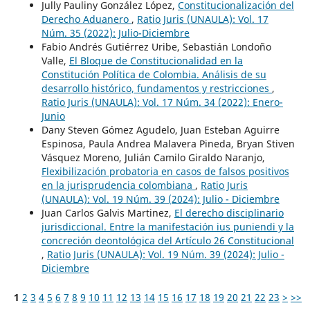
Jully Pauliny González López,
Constitucionalización del
Derecho Aduanero
,
Ratio Juris (UNAULA): Vol. 17
Núm. 35 (2022): Julio-Diciembre
Fabio Andrés Gutiérrez Uribe, Sebastián Londoño
Valle,
El Bloque de Constitucionalidad en la
Constitución Política de Colombia. Análisis de su
desarrollo histórico, fundamentos y restricciones
,
Ratio Juris (UNAULA): Vol. 17 Núm. 34 (2022): Enero-
Junio
Dany Steven Gómez Agudelo, Juan Esteban Aguirre
Espinosa, Paula Andrea Malavera Pineda, Bryan Stiven
Vásquez Moreno, Julián Camilo Giraldo Naranjo,
Flexibilización probatoria en casos de falsos positivos
en la jurisprudencia colombiana
,
Ratio Juris
(UNAULA): Vol. 19 Núm. 39 (2024): Julio - Diciembre
Juan Carlos Galvis Martinez,
El derecho disciplinario
jurisdiccional. Entre la manifestación ius puniendi y la
concreción deontológica del Artículo 26 Constitucional
,
Ratio Juris (UNAULA): Vol. 19 Núm. 39 (2024): Julio -
Diciembre
1
2
3
4
5
6
7
8
9
10
11
12
13
14
15
16
17
18
19
20
21
22
23
>
>>